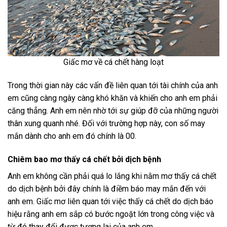
Giấc mơ về cá chết hàng loạt
Trong thời gian này các vấn đề liên quan tới tài chính của anh
em cũng càng ngày càng khó khăn và khiến cho anh em phải
căng thẳng. Anh em nên nhờ tới sự giúp đỡ của những người
thân xung quanh nhé. Đối với trường hợp này, con số may
mắn dành cho anh em đó chính là 00.
Chiêm bao mơ thấy cá chết bởi dịch bệnh
Anh em không cần phải quá lo lắng khi nằm mơ thấy cá chết
do dịch bệnh bởi đây chính là điềm báo may mắn đến với
anh em. Giấc mơ liên quan tới việc thấy cá chết do dịch báo
hiệu rằng anh em sắp có bước ngoặt lớn trong công việc và
từ đó thay đổi được tương lai của anh em.