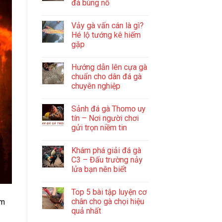
đá bùng nổ
Vảy gà vấn cán là gì?
Hé lộ tướng kê hiếm
gặp
Hướng dẫn lên cựa gà
chuẩn cho dân đá gà
chuyên nghiệp
Sảnh đá gà Thomo uy
tín – Nơi người chơi
gửi trọn niềm tin
Khám phá giải đá gà
C3 – Đấu trường nảy
lửa bạn nên biết
Top 5 bài tập luyện cơ
chân cho gà chọi hiệu
ềm
quả nhất