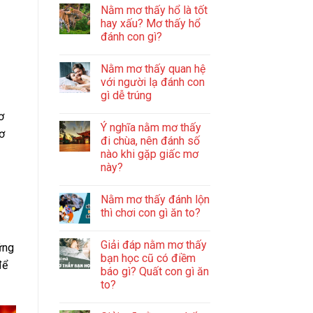
Nằm mơ thấy hổ là tốt
hay xấu? Mơ thấy hổ
đánh con gì?
Nằm mơ thấy quan hệ
với người lạ đánh con
gì dễ trúng
ơ
Ý nghĩa nằm mơ thấy
ơ
đi chùa, nên đánh số
nào khi gặp giấc mơ
này?
Nằm mơ thấy đánh lộn
thì chơi con gì ăn to?
Giải đáp nằm mơ thấy
ững
bạn học cũ có điềm
để
báo gì? Quất con gì ăn
to?