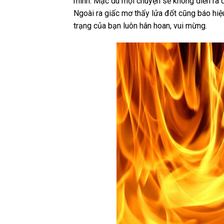
mình. Mặc dù mọi chuyện sẽ không diễn ra d
Ngoài ra giấc mơ thấy lửa đốt cũng báo hiệu
trạng của bạn luôn hân hoan, vui mừng.