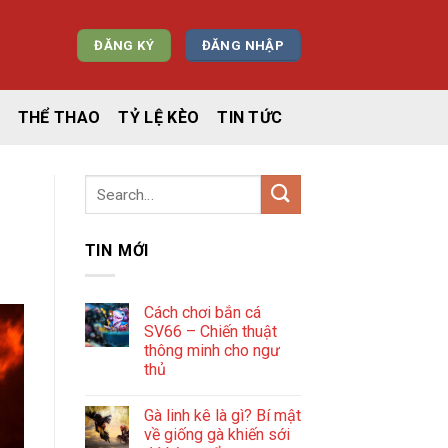
ĐĂNG KÝ
ĐĂNG NHẬP
THỂ THAO
TỶ LỆ KÈO
TIN TỨC
TIN MỚI
Cách chơi bắn cá
SV66 – Chiến thuật
thông minh cho ngư
thủ
Gà linh kê là gì? Bí mật
về giống gà khiến sới