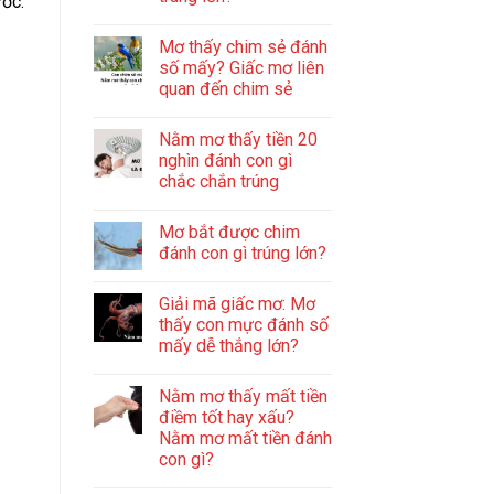
ước.
Mơ thấy chim sẻ đánh
số mấy? Giấc mơ liên
quan đến chim sẻ
Nằm mơ thấy tiền 20
nghìn đánh con gì
chắc chắn trúng
Mơ bắt được chim
đánh con gì trúng lớn?
Giải mã giấc mơ: Mơ
thấy con mực đánh số
mấy dễ thắng lớn?
Nằm mơ thấy mất tiền
điềm tốt hay xấu?
Nằm mơ mất tiền đánh
con gì?