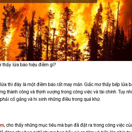
 thấy lửa báo hiệu điềm gì?
ửa thì đây là một điềm báo rất may mắn. Giấc mơ thấy bếp lửa 
ững thành công và thịnh vượng trong công việc và tài chính. Tuy nh
phải cố gắng và hi sinh những điều trong quá khứ.
ộm
, cho thấy những mục tiêu mà bạn đã đặt ra trong công việc củ