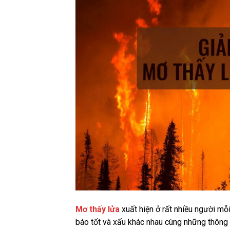
Mơ thấy lửa
xuất hiện ở rất nhiều người mỗ
báo tốt và xấu khác nhau cùng những thông 