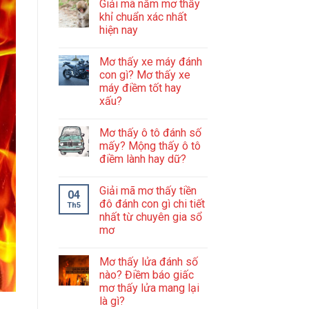
Giải mã nằm mơ thấy
khỉ chuẩn xác nhất
hiện nay
Mơ thấy xe máy đánh
con gì? Mơ thấy xe
máy điềm tốt hay
xấu?
Mơ thấy ô tô đánh số
mấy? Mộng thấy ô tô
điềm lành hay dữ?
Giải mã mơ thấy tiền
04
đô đánh con gì chi tiết
Th5
nhất từ chuyên gia sổ
mơ
Mơ thấy lửa đánh số
nào? Điềm báo giấc
mơ thấy lửa mang lại
là gì?