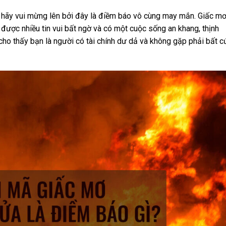
 hãy vui mừng lên bởi đây là điềm báo vô cùng may mắn. Giấc m
n được nhiều tin vui bất ngờ và có một cuộc sống an khang, thịnh
cho thấy bạn là người có tài chính dư dả và không gặp phải bất c