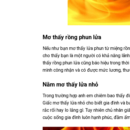
Mơ thấy rồng phun lửa
Nếu như bạn mơ thấy lửa phun từ miệng rồn
cho thấy bạn là một người có khả năng lãnh
thấy rồng phun lửa cũng báo hiệu trong thời
mình công nhận và có được mức lương, thư
Nằm mơ thấy lửa nhỏ
Trong trường hợp anh em chiêm bao thấy đốm
Giấc mơ thấy lửa nhỏ cho biết gia đình và
rắc rối hay lo lắng gì. Tuy nhiên chủ nhân 
cuộc sống gia đình luôn hạnh phúc, đầm ấ