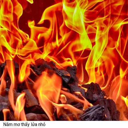
Nằm mơ thấy lửa nhỏ