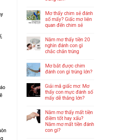
Mơ thấy chim sẻ đánh
ay
số mấy? Giấc mơ liên
quan đến chim sẻ
,
Nằm mơ thấy tiền 20
nghìn đánh con gì
chắc chắn trúng
Mơ bắt được chim
đánh con gì trúng lớn?
Giải mã giấc mơ: Mơ
báo
thấy con mực đánh số
sẽ
mấy dễ thắng lớn?
Nằm mơ thấy mất tiền
điềm tốt hay xấu?
Nằm mơ mất tiền đánh
con gì?
uôn
ng