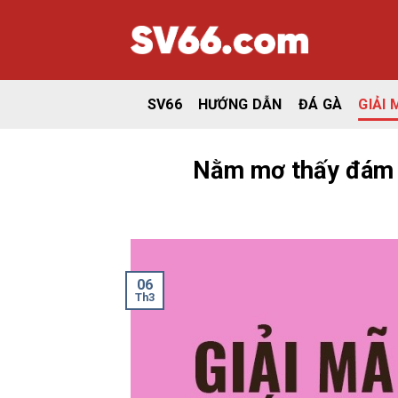
Bỏ
qua
nội
dung
SV66
HƯỚNG DẪN
ĐÁ GÀ
GIẢI 
Nằm mơ thấy đám c
06
Th3