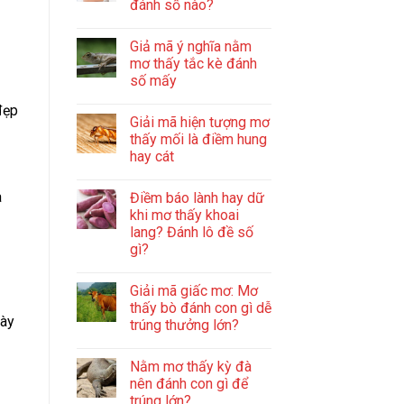
đánh số nào?
Giả mã ý nghĩa nằm
mơ thấy tắc kè đánh
số mấy
đẹp
Giải mã hiện tượng mơ
thấy mối là điềm hung
hay cát
à
Điềm báo lành hay dữ
khi mơ thấy khoai
lang? Đánh lô đề số
gì?
Giải mã giấc mơ: Mơ
thấy bò đánh con gì dễ
này
trúng thưởng lớn?
Nằm mơ thấy kỳ đà
nên đánh con gì để
trúng lớn?