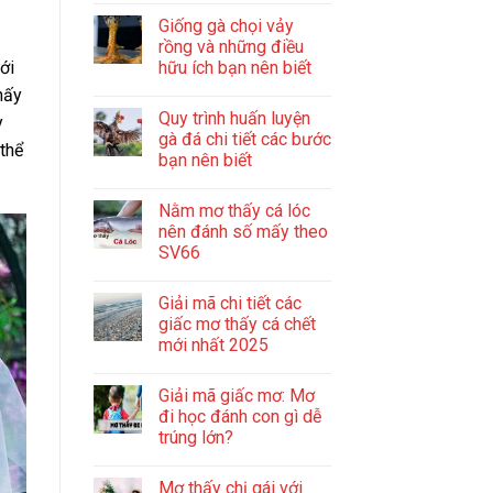
Giống gà chọi vảy
rồng và những điều
hữu ích bạn nên biết
ới
hấy
Quy trình huấn luyện
y
gà đá chi tiết các bước
thể
bạn nên biết
Nằm mơ thấy cá lóc
nên đánh số mấy theo
SV66
Giải mã chi tiết các
giấc mơ thấy cá chết
mới nhất 2025
Giải mã giấc mơ: Mơ
đi học đánh con gì dễ
trúng lớn?
Mơ thấy chị gái với