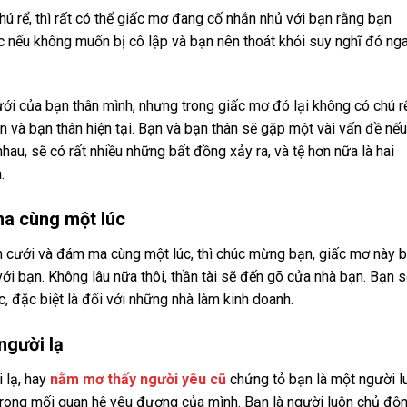
 rể, thì rất có thể giấc mơ đang cố nhắn nhủ với bạn rằng bạn
c nếu không muốn bị cô lập và bạn nên thoát khỏi suy nghĩ đó ng
i của bạn thân mình, nhưng trong giấc mơ đó lại không có chú rể
n và bạn thân hiện tại. Bạn và bạn thân sẽ gặp một vài vấn đề nếu
hau, sẽ có rất nhiều những bất đồng xảy ra, và tệ hơn nữa là hai
.
a cùng một lúc
 cưới và đám ma cùng một lúc, thì chúc mừng bạn, giấc mơ này 
ới bạn. Không lâu nữa thôi, thần tài sẽ đến gõ cửa nhà bạn. Bạn 
c, đặc biệt là đối với những nhà làm kinh doanh.
người lạ
 lạ, hay
nằm mơ thấy người yêu cũ
chứng tỏ bạn là một người l
h trong mối quan hệ yêu đương của mình. Bạn là người luôn chủ độ