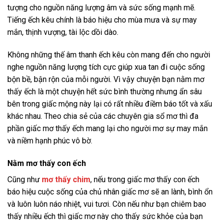
tượng cho nguồn năng lượng âm và sức sống mạnh mẽ.
Tiếng ếch kêu chính là báo hiệu cho mùa mưa và sự may
mắn, thịnh vượng, tài lộc dồi dào.
Không những thế âm thanh ếch kêu còn mang đến cho người
nghe nguồn năng lượng tích cực giúp xua tan đi cuộc sống
bộn bề, bận rộn của mỗi người. Vì vậy chuyện bạn nằm mơ
thấy ếch là một chuyện hết sức bình thường nhưng ẩn sâu
bên trong giấc mộng này lại có rất nhiều điềm báo tốt và xấu
khác nhau. Theo chia sẻ của các chuyên gia sổ mơ thì đa
phần giấc mơ thấy ếch mang lại cho người mơ sự may mắn
và niềm hạnh phúc vô bờ.
Nằm mơ thấy con ếch
Cũng như
mơ thấy chim
, nếu trong giấc mơ thấy con ếch
báo hiệu cuộc sống của chủ nhân giấc mơ sẽ an lành, bình ổn
và luôn luôn náo nhiệt, vui tươi. Còn nếu như bạn chiêm bao
thấy nhiều ếch thì giấc mơ này cho thấy sức khỏe của bạn