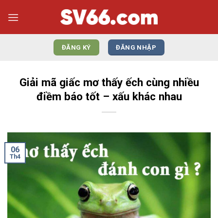
Bỏ
qua
nội
dung
ĐĂNG KÝ
ĐĂNG NHẬP
Giải mã giấc mơ thấy ếch cùng nhiều
điềm báo tốt – xấu khác nhau
06
Th4