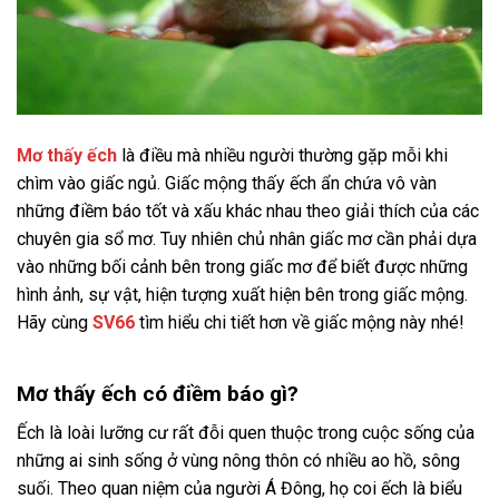
Mơ thấy ếch
là điều mà nhiều người thường gặp mỗi khi
chìm vào giấc ngủ. Giấc mộng thấy ếch ẩn chứa vô vàn
những điềm báo tốt và xấu khác nhau theo giải thích của các
chuyên gia sổ mơ. Tuy nhiên chủ nhân giấc mơ cần phải dựa
vào những bối cảnh bên trong giấc mơ để biết được những
hình ảnh, sự vật, hiện tượng xuất hiện bên trong giấc mộng.
Hãy cùng
SV66
tìm hiểu chi tiết hơn về giấc mộng này nhé!
Mơ thấy ếch có điềm báo gì?
Ếch là loài lưỡng cư rất đỗi quen thuộc trong cuộc sống của
những ai sinh sống ở vùng nông thôn có nhiều ao hồ, sông
suối. Theo quan niệm của người Á Đông, họ coi ếch là biểu