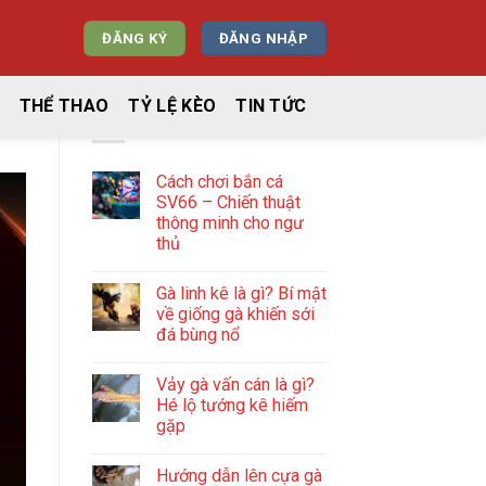
ĐĂNG KÝ
ĐĂNG NHẬP
THỂ THAO
TỶ LỆ KÈO
TIN TỨC
TIN MỚI
Cách chơi bắn cá
SV66 – Chiến thuật
thông minh cho ngư
thủ
Gà linh kê là gì? Bí mật
về giống gà khiến sới
đá bùng nổ
Vảy gà vấn cán là gì?
Hé lộ tướng kê hiếm
gặp
Hướng dẫn lên cựa gà