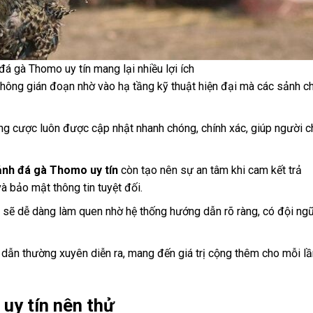
á gà Thomo uy tín mang lại nhiều lợi ích
hông gián đoạn nhờ vào hạ tầng kỹ thuật hiện đại mà các sảnh c
bảng cược luôn được cập nhật nhanh chóng, chính xác, giúp người c
nh đá gà Thomo uy tín
còn tạo nên sự an tâm khi cam kết trả
à bảo mật thông tin tuyệt đối.
sẽ dễ dàng làm quen nhờ hệ thống hướng dẫn rõ ràng, có đội ngũ
 dẫn thường xuyên diễn ra, mang đến giá trị cộng thêm cho mỗi lầ
uy tín nên thử