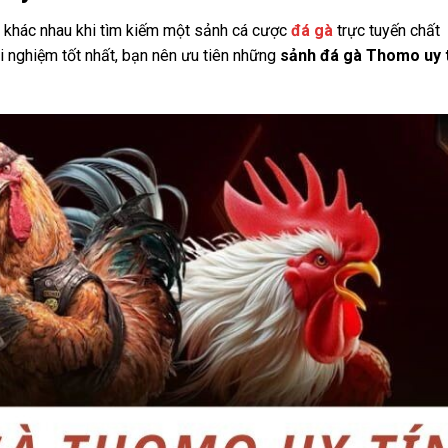
n khác nhau khi tìm kiếm một sảnh cá cược
đá gà
trực tuyến chất
i nghiệm tốt nhất, bạn nên ưu tiên những
sảnh đá gà Thomo uy t