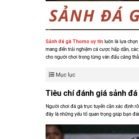
Sảnh đá gà Thomo uy tín
luôn là lựa chọn
mang đến trải nghiệm cá cược hấp dẫn, các
cho người chơi trong từng ván đấu căng thẳ
Mục lục
Tiêu chí đánh giá sảnh đá
Người chơi đá gà trực tuyến cần xác định r
đây là những yếu tố quan trọng giúp bạn đá