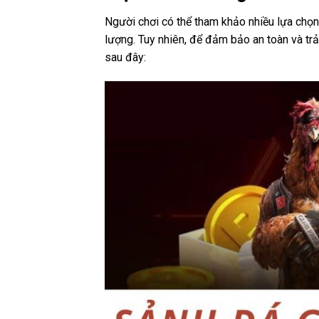
Người chơi có thể tham khảo nhiều lựa chọ
lượng. Tuy nhiên, để đảm bảo an toàn và trả
sau đây: