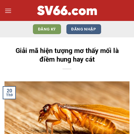
Bỏ
qua
nội
dung
ĐĂNG KÝ
ĐĂNG NHẬP
Giải mã hiện tượng mơ thấy mối là
điềm hung hay cát
20
Th9