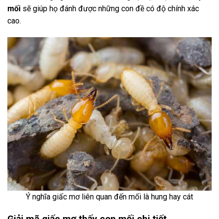
mối
sẽ giúp họ đánh được những con đề có độ chính xác
cao.
Ý nghĩa giấc mơ liên quan đến mối là hung hay cát
Giải mã giấc mơ thấy con mối chi tiết