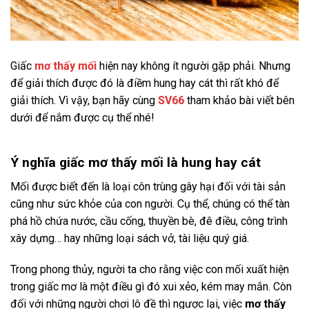
Giấc
mơ thấy mối
hiện nay không ít người gặp phải. Nhưng
để giải thích được đó là điềm hung hay cát thì rất khó để
giải thích. Vì vậy, bạn hãy cùng
SV66
tham khảo bài viết bên
dưới để nắm được cụ thể nhé!
Ý nghĩa giấc mơ thấy mối là hung hay cát
Mối được biết đến là loại côn trùng gây hại đối với tài sản
cũng như sức khỏe của con người. Cụ thể, chúng có thể tàn
phá hồ chứa nước, cầu cống, thuyền bè, đê điều, công trình
xây dựng… hay những loại sách vở, tài liệu quý giá.
Trong phong thủy, người ta cho rằng việc con mối xuất hiện
trong giấc mơ là một điều gì đó xui xẻo, kém may mắn. Còn
đối với những người chơi lô đề thì ngược lại, việc
mơ thấy