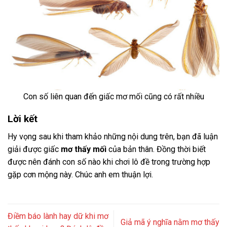
Con số liên quan đến giấc mơ mối cũng có rất nhiều
Lời kết
Hy vọng sau khi tham khảo những nội dung trên, bạn đã luận
giải được giấc
mơ thấy mối
của bản thân. Đồng thời biết
được nên đánh con số nào khi chơi lô đề trong trường hợp
gặp cơn mộng này. Chúc anh em thuận lợi.
Điềm báo lành hay dữ khi mơ
Giả mã ý nghĩa nằm mơ thấy