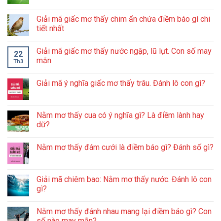
Giải mã giấc mơ thấy chim ẩn chứa điềm báo gì chi
tiết nhất
Giải mã giấc mơ thấy nước ngập, lũ lụt. Con số may
22
mắn
Th3
Giải mã ý nghĩa giấc mơ thấy trâu. Đánh lô con gì?
Nằm mơ thấy cua có ý nghĩa gì? Là điềm lành hay
dữ?
Nằm mơ thấy đám cưới là điềm báo gì? Đánh số gì?
Giải mã chiêm bao: Nằm mơ thấy nước. Đánh lô con
gì?
Nằm mơ thấy đánh nhau mang lại điềm báo gì? Con
số nào may mắn?