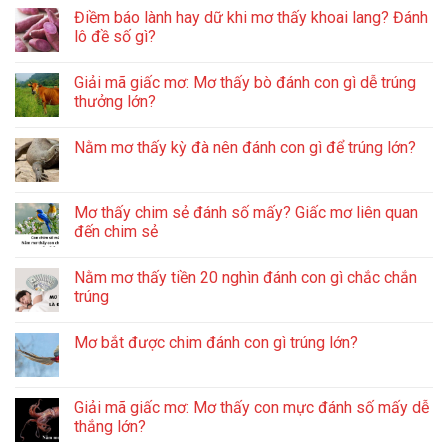
Điềm báo lành hay dữ khi mơ thấy khoai lang? Đánh
lô đề số gì?
Giải mã giấc mơ: Mơ thấy bò đánh con gì dễ trúng
thưởng lớn?
Nằm mơ thấy kỳ đà nên đánh con gì để trúng lớn?
Mơ thấy chim sẻ đánh số mấy? Giấc mơ liên quan
đến chim sẻ
Nằm mơ thấy tiền 20 nghìn đánh con gì chắc chắn
trúng
Mơ bắt được chim đánh con gì trúng lớn?
Giải mã giấc mơ: Mơ thấy con mực đánh số mấy dễ
thắng lớn?