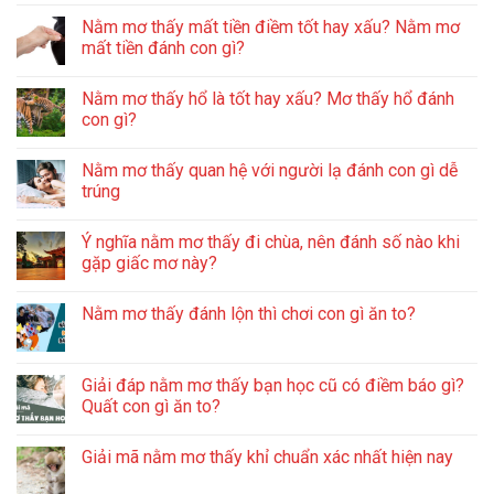
Nằm mơ thấy mất tiền điềm tốt hay xấu? Nằm mơ
mất tiền đánh con gì?
Nằm mơ thấy hổ là tốt hay xấu? Mơ thấy hổ đánh
con gì?
Nằm mơ thấy quan hệ với người lạ đánh con gì dễ
trúng
Ý nghĩa nằm mơ thấy đi chùa, nên đánh số nào khi
gặp giấc mơ này?
Nằm mơ thấy đánh lộn thì chơi con gì ăn to?
Giải đáp nằm mơ thấy bạn học cũ có điềm báo gì?
Quất con gì ăn to?
Giải mã nằm mơ thấy khỉ chuẩn xác nhất hiện nay