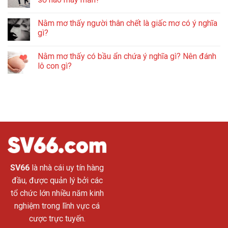
Nằm mơ thấy người thân chết là giấc mơ có ý nghĩa
gì?
Nằm mơ thấy có bầu ẩn chứa ý nghĩa gì? Nên đánh
lô con gì?
SV66
là nhà cái uy tín hàng
đầu, được quản lý bởi các
tổ chức lớn nhiều năm kinh
nghiệm trong lĩnh vực cá
cược trực tuyến.