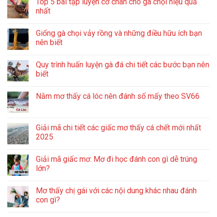
Top 5 bài tập luyện cơ chân cho gà chọi hiệu quả
nhất
Giống gà chọi vảy rồng và những điều hữu ích bạn
nên biết
Quy trình huấn luyện gà đá chi tiết các bước bạn nên
biết
Nằm mơ thấy cá lóc nên đánh số mấy theo SV66
Giải mã chi tiết các giấc mơ thấy cá chết mới nhất
2025
Giải mã giấc mơ: Mơ đi học đánh con gì dễ trúng
lớn?
Mơ thấy chị gái với các nội dung khác nhau đánh
con gì?