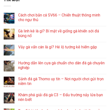
Cách chơi bắn cá SV66 – Chiến thuật thông minh
cho ngư thủ
Gà linh kê là gì? Bí mật về giống gà khiến sới đá
bùng nổ
Vảy gà vấn cán là gì? Hé lộ tướng kê hiếm gặp
Hướng dẫn lên cựa gà chuẩn cho dân đá gà chuyên
nghiệp
Sảnh đá gà Thomo uy tín – Nơi người chơi gửi trọn
niềm tin
Khám phá giải đá gà C3 – Đấu trường nảy lửa bạn
nên biết