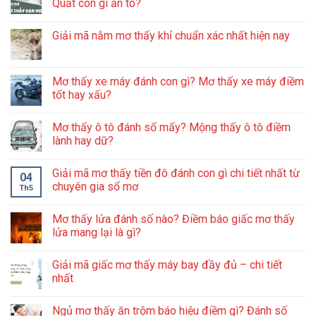
Quất con gì ăn to?
Giải mã nằm mơ thấy khỉ chuẩn xác nhất hiện nay
Mơ thấy xe máy đánh con gì? Mơ thấy xe máy điềm
tốt hay xấu?
Mơ thấy ô tô đánh số mấy? Mộng thấy ô tô điềm
lành hay dữ?
Giải mã mơ thấy tiền đô đánh con gì chi tiết nhất từ
04
chuyên gia sổ mơ
Th5
Mơ thấy lửa đánh số nào? Điềm báo giấc mơ thấy
lửa mang lại là gì?
Giải mã giấc mơ thấy máy bay đầy đủ – chi tiết
nhất
Ngủ mơ thấy ăn trộm báo hiệu điềm gì? Đánh số