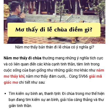
Nằm mơ thấy bản thân đi lễ chùa có ý nghĩa gì?
Nằm mơ thấy đi chùa
thường mang những ý nghĩa tích cực
và có liên quan đến các khía cạnh tinh thần, tâm linh trong
cuộc sống của bạn giống như những giấc mơ khác như
nằm
mơ thấy khỉ
, nằm mơ thấy đám cưới,… Cùng SV66
giải mã
giấc mơ
chi tiết như sau:
Tìm kiếm sự bình an, thanh tịnh: Đi chùa trong mơ thể hiện
bạn đang tìm kiếm sự an bình, giải tỏa căng thẳng và thư
giãn tinh thần.