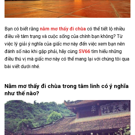
Bạn có biết rằng
nằm mơ thấy đi chùa
có thể tiết lộ nhiều
điều về tâm trạng và cuộc sống của chính bạn không? Từ
việc lý giải ý nghĩa của giấc mơ này đến việc xem bạn nên
đánh số nào khi gặp phải, hãy cùng
SV66
tìm hiểu những
điều thú vị mà giấc mơ này có thể mang lại với chúng tôi qua
bài viết dưới nhé.
Nằm mơ thấy đi chùa trong tâm linh có ý nghĩa
như thế nào?