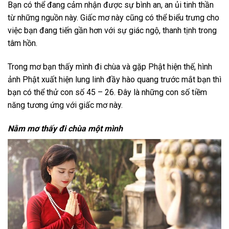
Bạn có thể đang cảm nhận được sự bình an, an ủi tinh thần
từ những nguồn này. Giấc mơ này cũng có thể biểu trưng cho
việc bạn đang tiến gần hơn với sự giác ngộ, thanh tịnh trong
tâm hồn.
Trong mơ bạn thấy mình đi chùa và gặp Phật hiện thế, hình
ảnh Phật xuất hiện lung linh đầy hào quang trước mắt bạn thì
bạn có thể thử con số 45 – 26. Đây là những con số tiềm
năng tương ứng với giấc mơ này.
Nằm mơ thấy đi chùa một mình