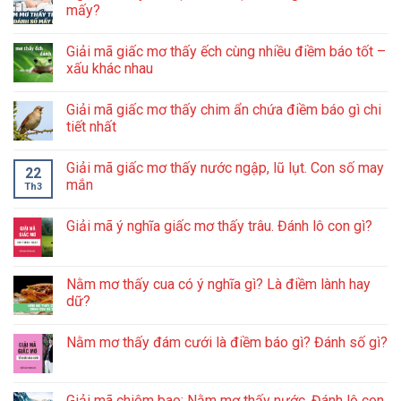
mấy?
Giải mã giấc mơ thấy ếch cùng nhiều điềm báo tốt –
xấu khác nhau
Giải mã giấc mơ thấy chim ẩn chứa điềm báo gì chi
tiết nhất
Giải mã giấc mơ thấy nước ngập, lũ lụt. Con số may
22
mắn
Th3
Giải mã ý nghĩa giấc mơ thấy trâu. Đánh lô con gì?
Nằm mơ thấy cua có ý nghĩa gì? Là điềm lành hay
dữ?
Nằm mơ thấy đám cưới là điềm báo gì? Đánh số gì?
Giải mã chiêm bao: Nằm mơ thấy nước. Đánh lô con