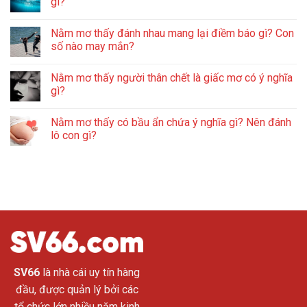
gì?
Nằm mơ thấy đánh nhau mang lại điềm báo gì? Con
số nào may mắn?
Nằm mơ thấy người thân chết là giấc mơ có ý nghĩa
gì?
Nằm mơ thấy có bầu ẩn chứa ý nghĩa gì? Nên đánh
lô con gì?
SV66
là nhà cái uy tín hàng
đầu, được quản lý bởi các
tổ chức lớn nhiều năm kinh