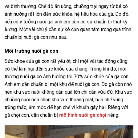
và bình thường. Chế độ ăn uống, chuồng trại ngay từ bé có
ảnh hưởng rất lớn đến sức khỏe, hệ tiêu hóa của gà. Do đó,
nếu có ý tưởng nuôi gà, anh em cần có sự chuẩn bị thật kỹ
lưỡng. Một vài chú ý cần sự kê cần quan tâm trong quá trình
chuẩn bị nuôi gà con như sau:
Môi trường nuôi gà con
Sức khỏe của gà con rất yếu ớt, chỉ một vài tác động cũng
có thể làm hại đến sức khỏe của chúng. Trong khi đó, môi
trường nuôi gà có ảnh hưởng tới 70% sức khỏe của gà con.
Anh em cần chuẩn bị một khu để nuôi gà con. Do gà còn nhỏ
nên khu vực nuôi không cần quá lớn chỉ cần vừa đủ. Khu vực
chuồng nuôi nên chọn khu vực thoáng mát, hạn chế vùng
trũng thấp, ẩm mốc để hạn chế vi khuẩn gây hại. Riêng với
gà chọi con, cần chuẩn bị
mô hình nuôi gà chọi
riêng.