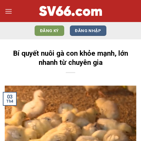
Bỏ
qua
nội
dung
ĐĂNG KÝ
ĐĂNG NHẬP
Bí quyết nuôi gà con khỏe mạnh, lớn
nhanh từ chuyên gia
03
Th4