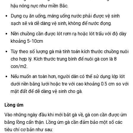
hậu nóng nực như miền Bắc.
Dụng cụ ăn uống, máng uống nước phải được vệ sinh
sạch sẽ và dễ dàng vệ sinh, không để nước đọng.
Nền chuồng cần được lót rơm rạ hoặc lót trấu với độ dày
khoảng 5-10cm
Tùy theo số lượng gà mà tính toán kích thước chuồng nuôi
cho hợp lý. Kích thước trung bình để nuôi gà con là 8
con/m2.
Nếu muốn an toàn hơn, người dân có thể sử dụng lớp lót
dưới nền bằng lưới hoặc tre với cao khoảng 0.5 cm so với
mặt đất để dễ dàng vệ sinh cho gà.
Lồng úm
Vào những ngày đầu khi mới bắt gà về, gà con cần được úm
bằng lồng cẩn thận. Lồng úm gà cần đảm bảo một số các
tiêu chí cơ bản như sau: