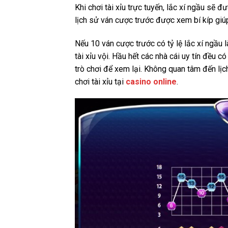
Khi chơi tài xỉu trực tuyến, lắc xí ngầu sẽ 
lịch sử ván cược trước được xem bí kíp giú
Nếu 10 ván cược trước có tỷ lệ lắc xí ngầu
tài xỉu vội. Hầu hết các nhà cái uy tín đều 
trò chơi để xem lại. Không quan tâm đến lịch
chơi tài xỉu tại
casino online
.