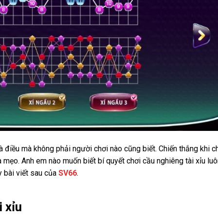
à điều mà không phải người chơi nào cũng biết. Chiến thắng khi c
à mẹo. Anh em nào muốn biết bí quyết chơi cầu nghiêng tài xỉu lu
y bài viết sau của
SV66
.
 xỉu