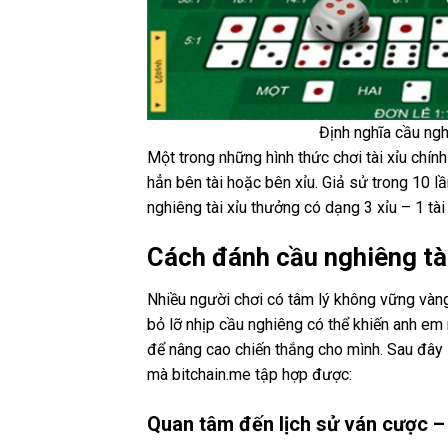
Định nghĩa cầu ngh
Một trong những hình thức chơi tài xỉu chín
hẳn bên tài hoặc bên xỉu. Giả sử trong 10 lầ
nghiêng tài xỉu thưởng có dạng 3 xỉu – 1 tài 
Cách đánh cầu nghiêng tài
Nhiều người chơi có tâm lý không vững vàng
bỏ lỡ nhịp cầu nghiêng có thể khiến anh em
để nâng cao chiến thắng cho mình. Sau đây l
mà bitchain.me tập hợp được:
Quan tâm đến lịch sử ván cược –