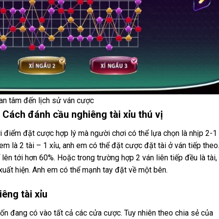
an tâm đến lịch sử ván cược
 Cách đánh cầu nghiêng tài xỉu thú vị
ời điểm đặt cược hợp lý mà người chơi có thể lựa chọn là nhịp 2-1
em là 2 tài – 1 xỉu, anh em có thể đặt cược đặt tài ở ván tiếp theo
 lên tới hơn 60%. Hoặc trong trường hợp 2 ván liên tiếp đều là tài,
xuất hiện. Anh em có thể mạnh tay đặt về một bên.
êng tài xỉu
ốn đang có vào tất cả các cửa cược. Tuy nhiên theo chia sẻ của