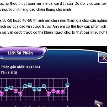
được rơi theo thuật toán mà nhà cái cài đặt sẵn. Do đó, việc xem xé
p người chơi nâng cao chiến thắng cho mình.
 là 50-50 hoặc 40-60 thì anh em chưa nên tham gia chơi cầu nghiê
có lịch sử của các ván cược trước. Anh em có thể truy cập phần lịch
 sử ván cược trước có thể khiến người chơi bị thất bại nhiều hơn 