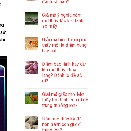
đánh số nào?
t
Giả mã ý nghĩa nằm
mơ thấy tắc kè đánh
ng
số mấy
 sử
Giải mã hiện tượng mơ
khi
thấy mối là điềm hung
hay cát
Điềm báo lành hay dữ
khi mơ thấy khoai
lang? Đánh lô đề số
gì?
Giải mã giấc mơ: Mơ
thấy bò đánh con gì dễ
trúng thưởng lớn?
Nằm mơ thấy kỳ đà
nên đánh con gì để
trúng lớn?