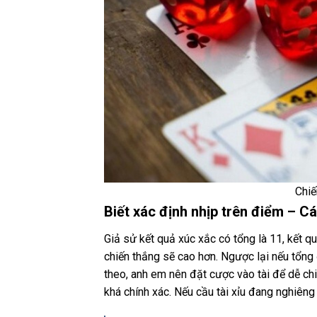
Chiế
Biết xác định nhịp trên điểm – C
Giả sử kết quả xúc xắc có tổng là 11, kết qu
chiến thắng sẽ cao hơn. Ngược lại nếu tổng 
theo, anh em nên đặt cược vào tài để dễ c
khá chính xác. Nếu cầu tài xỉu đang nghiêng