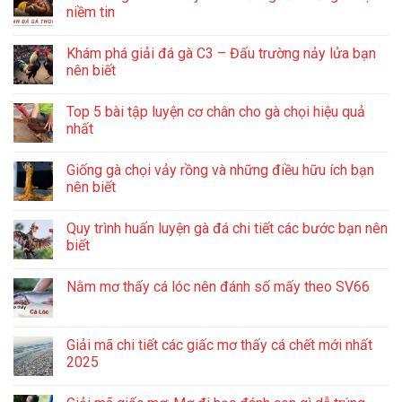
niềm tin
Khám phá giải đá gà C3 – Đấu trường nảy lửa bạn
nên biết
Top 5 bài tập luyện cơ chân cho gà chọi hiệu quả
nhất
Giống gà chọi vảy rồng và những điều hữu ích bạn
nên biết
Quy trình huấn luyện gà đá chi tiết các bước bạn nên
biết
Nằm mơ thấy cá lóc nên đánh số mấy theo SV66
Giải mã chi tiết các giấc mơ thấy cá chết mới nhất
2025