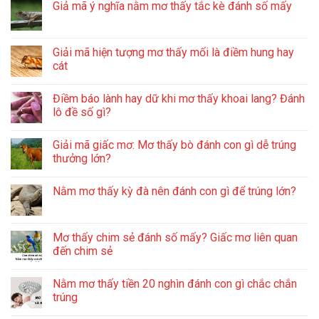
Giả mã ý nghĩa nằm mơ thấy tắc kè đánh số mấy
Giải mã hiện tượng mơ thấy mối là điềm hung hay
cát
Điềm báo lành hay dữ khi mơ thấy khoai lang? Đánh
lô đề số gì?
Giải mã giấc mơ: Mơ thấy bò đánh con gì dễ trúng
thưởng lớn?
Nằm mơ thấy kỳ đà nên đánh con gì để trúng lớn?
Mơ thấy chim sẻ đánh số mấy? Giấc mơ liên quan
đến chim sẻ
Nằm mơ thấy tiền 20 nghìn đánh con gì chắc chắn
trúng