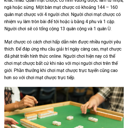
khác nhau. Quân mạt chược có hình vuông được làm từ nhựa,
ngà hoặc sừng. Một bàn mạt chược có khoảng 144 – 160
quân mạt chược với 4 người chơi. Người chơi mạt chược có
nhiệm vụ làm tròn bài để tới hoặc ù bằng 4 phu và 1 cặp.
Người chơi sẽ có tổng cộng 13 quân cộng và 1 quân Ù.
Mạt chược có cách chơi hấp dẫn nên được nhiều người yêu
thích. Để đáp ứng nhu cầu giải trí ngày càng cao, mạt chược
đã phát triển hình thức online. Người chơi hiện nay có thể
chơi mạt chược bất cứ khi nào với mọi người chơi trên thế
giới. Phần thưởng khi chơi mạt chược trực tuyến cũng cao
hơn so với chơi mạt chược trực tiếp.