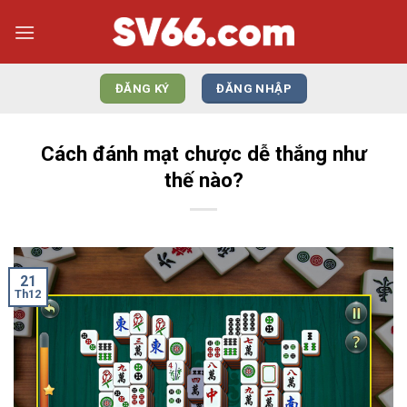
Bỏ
qua
nội
dung
ĐĂNG KÝ
ĐĂNG NHẬP
Cách đánh mạt chược dễ thắng như
thế nào?
21
Th12