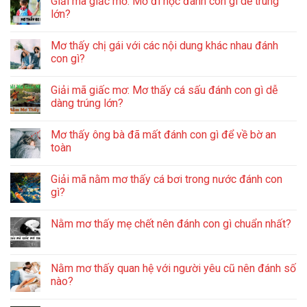
Giải mã giấc mơ: Mơ đi học đánh con gì dễ trúng
lớn?
Mơ thấy chị gái với các nội dung khác nhau đánh
con gì?
Giải mã giấc mơ: Mơ thấy cá sấu đánh con gì dễ
dàng trúng lớn?
Mơ thấy ông bà đã mất đánh con gì để về bờ an
toàn
Giải mã nằm mơ thấy cá bơi trong nước đánh con
gì?
Nằm mơ thấy mẹ chết nên đánh con gì chuẩn nhất?
Nằm mơ thấy quan hệ với người yêu cũ nên đánh số
nào?