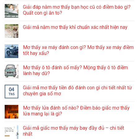
Giải đáp nằm mơ thấy bạn học cũ có điềm báo gì?
Quất con gì ăn to?
Giải mã nằm mơ thấy khỉ chuẩn xác nhất hiện nay
Mơ thấy xe máy đánh con gì? Mơ thấy xe máy điềm
tốt hay xấu?
Mơ thấy ô tô đánh số mấy? Mộng thấy ô tô điềm
lành hay dữ?
Giải mã mơ thấy tiền đô đánh con gì chi tiết nhất từ
04
chuyên gia sổ mơ
Th5
Mơ thấy lửa đánh số nào? Điềm báo giấc mơ thấy
lửa mang lại là gì?
Giải mã giấc mơ thấy máy bay đầy đủ – chi tiết
nhất