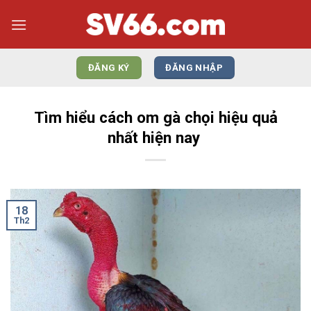
Bỏ
qua
nội
dung
ĐĂNG KÝ
ĐĂNG NHẬP
Tìm hiểu cách om gà chọi hiệu quả
nhất hiện nay
18
Th2