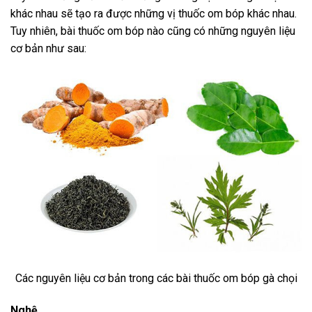
khác nhau sẽ tạo ra được những vị thuốc om bóp khác nhau.
Tuy nhiên, bài thuốc om bóp nào cũng có những nguyên liệu
cơ bản như sau:
Các nguyên liệu cơ bản trong các bài thuốc om bóp gà chọi
Nghệ