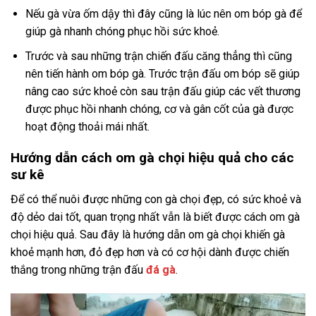
Nếu gà vừa ốm dậy thì đây cũng là lúc nên om bóp gà để
giúp gà nhanh chóng phục hồi sức khoẻ.
Trước và sau những trận chiến đấu căng thẳng thì cũng
nên tiến hành om bóp gà. Trước trận đấu om bóp sẽ giúp
nâng cao sức khoẻ còn sau trận đấu giúp các vết thương
được phục hồi nhanh chóng, cơ và gân cốt của gà được
hoạt động thoải mái nhất.
Hướng dẫn cách om gà chọi hiệu quả cho các
sư kê
Để có thể nuôi được những con gà chọi đẹp, có sức khoẻ và
độ dẻo dai tốt, quan trọng nhất vẫn là biết được cách om gà
chọi hiệu quả. Sau đây là hướng dẫn om gà chọi khiến gà
khoẻ mạnh hơn, đỏ đẹp hơn và có cơ hội dành được chiến
thắng trong những trận đấu
đá gà
.