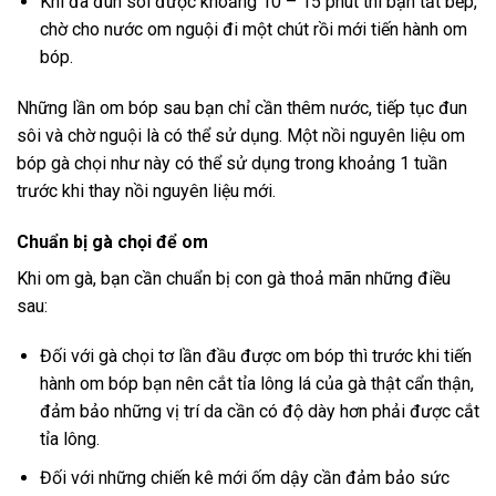
Khi đã đun sôi được khoảng 10 – 15 phút thì bạn tắt bếp,
chờ cho nước om nguội đi một chút rồi mới tiến hành om
bóp.
Những lần om bóp sau bạn chỉ cần thêm nước, tiếp tục đun
sôi và chờ nguội là có thể sử dụng. Một nồi nguyên liệu om
bóp gà chọi như này có thể sử dụng trong khoảng 1 tuần
trước khi thay nồi nguyên liệu mới.
Chuẩn bị gà chọi để om
Khi om gà, bạn cần chuẩn bị con gà thoả mãn những điều
sau:
Đối với gà chọi tơ lần đầu được om bóp thì trước khi tiến
hành om bóp bạn nên cắt tỉa lông lá của gà thật cẩn thận,
đảm bảo những vị trí da cần có độ dày hơn phải được cắt
tỉa lông.
Đối với những chiến kê mới ốm dậy cần đảm bảo sức