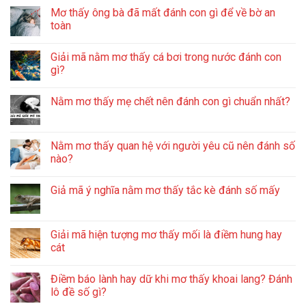
Mơ thấy ông bà đã mất đánh con gì để về bờ an
toàn
Giải mã nằm mơ thấy cá bơi trong nước đánh con
gì?
Nằm mơ thấy mẹ chết nên đánh con gì chuẩn nhất?
Nằm mơ thấy quan hệ với người yêu cũ nên đánh số
nào?
Giả mã ý nghĩa nằm mơ thấy tắc kè đánh số mấy
Giải mã hiện tượng mơ thấy mối là điềm hung hay
cát
Điềm báo lành hay dữ khi mơ thấy khoai lang? Đánh
lô đề số gì?