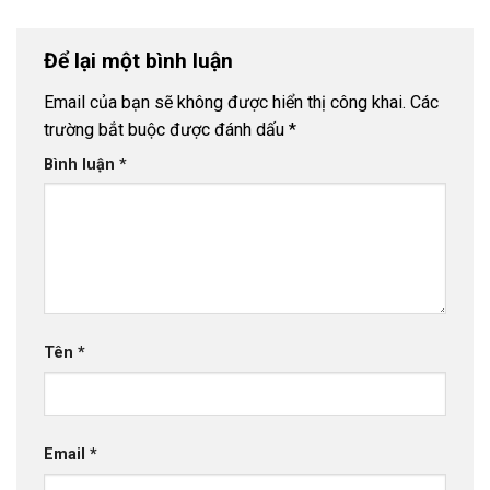
Để lại một bình luận
Email của bạn sẽ không được hiển thị công khai.
Các
trường bắt buộc được đánh dấu
*
Bình luận
*
Tên
*
Email
*