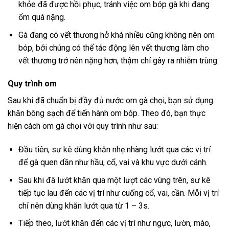
khỏe đã được hồi phục, tránh việc om bóp gà khi đang
ốm quá nặng.
Gà đang có vết thương hở khá nhiều cũng không nên om
bóp, bởi chúng có thể tác động lên vết thương làm cho
vết thương trở nên nặng hơn, thậm chí gây ra nhiễm trùng.
Quy trình om
Sau khi đã chuẩn bị đầy đủ nước om gà chọi, bạn sử dụng
khăn bông sạch để tiến hành om bóp. Theo đó, bạn thực
hiện cách om gà chọi với quy trình như sau:
Đầu tiên, sư kê dùng khăn nhẹ nhàng lướt qua các vị trí
để gà quen dần như hầu, cổ, vai và khu vực dưới cánh.
Sau khi đã lướt khăn qua một lượt các vùng trên, sư kê
tiếp tục lau đến các vị trí như cuống cổ, vai, cần. Mỗi vị trí
chỉ nên dùng khăn lướt qua từ 1 – 3s.
Tiếp theo, lướt khăn đến các vị trí như ngực, lườn, mào,