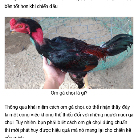
bền tốt hơn khi chiến đấu.
Om gà chọi là gì?
Thông qua khái niệm cách om gà chọi, có thể nhận thấy đây
là một công việc không thể thiếu đối với những người nuôi gà
chọi. Tuy nhiên, bạn phải biết cách om gà chọi đúng chuẩn
thì mới phát huy được hiệu quả mà nó mang lại cho chiến kê
của mình.