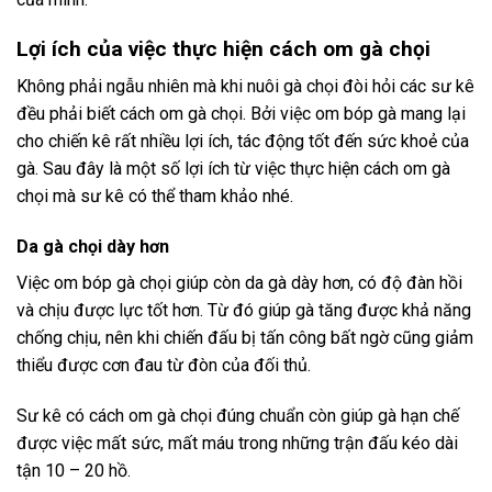
Lợi ích của việc thực hiện cách om gà chọi
Không phải ngẫu nhiên mà khi nuôi gà chọi đòi hỏi các sư kê
đều phải biết cách om gà chọi. Bởi việc om bóp gà mang lại
cho chiến kê rất nhiều lợi ích, tác động tốt đến sức khoẻ của
gà. Sau đây là một số lợi ích từ việc thực hiện cách om gà
chọi mà sư kê có thể tham khảo nhé.
Da gà chọi dày hơn
Việc om bóp gà chọi giúp còn da gà dày hơn, có độ đàn hồi
và chịu được lực tốt hơn. Từ đó giúp gà tăng được khả năng
chống chịu, nên khi chiến đấu bị tấn công bất ngờ cũng giảm
thiểu được cơn đau từ đòn của đối thủ.
Sư kê có cách om gà chọi đúng chuẩn còn giúp gà hạn chế
được việc mất sức, mất máu trong những trận đấu kéo dài
tận 10 – 20 hồ.