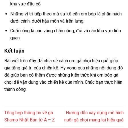
khu vực đầu cổ.
Những vị trí tiếp theo mà sư kê cần om bóp là phần nách
dưới cánh, dưới hậu môn và trên lưng.
Cuối cùng là các vùng chân cẳng, đùi và các khu vực liên
quan.
Kết luận
Bài viết trên đây đã chia sẻ cách om gà chọi hiệu quả giúp
gia tăng giá trị của chiến kê. Hy vọng qua những nội dung đó
đã giúp bạn có thêm được những kiến thức khi om bóp gà
chọi để vận dụng vào chiến kê của mình. Chúc bạn thực hiện
thành công.
Tổng hợp thông tin về gà
Hướng dẫn xây dựng mô hình
Shamo Nhật Bản từ A – Z
nuôi gà chọi mang lại hiệu quả