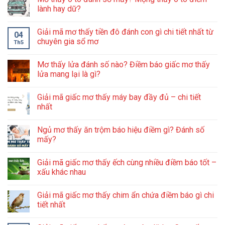
lành hay dữ?
Giải mã mơ thấy tiền đô đánh con gì chi tiết nhất từ
04
chuyên gia sổ mơ
Th5
Mơ thấy lửa đánh số nào? Điềm báo giấc mơ thấy
lửa mang lại là gì?
Giải mã giấc mơ thấy máy bay đầy đủ – chi tiết
nhất
Ngủ mơ thấy ăn trộm báo hiệu điềm gì? Đánh số
mấy?
Giải mã giấc mơ thấy ếch cùng nhiều điềm báo tốt –
xấu khác nhau
Giải mã giấc mơ thấy chim ẩn chứa điềm báo gì chi
tiết nhất