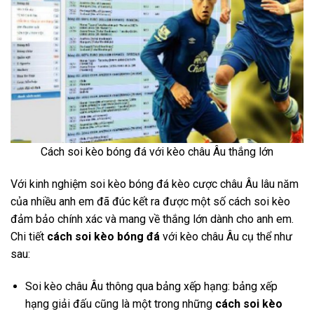
Cách soi kèo bóng đá với kèo châu Âu thắng lớn
Với kinh nghiệm soi kèo bóng đá kèo cược châu Âu lâu năm
của nhiều anh em đã đúc kết ra được một số cách soi kèo
đảm bảo chính xác và mang về thắng lớn dành cho anh em.
Chi tiết
cách soi kèo bóng đá
với kèo châu Âu cụ thể như
sau:
Soi kèo châu Âu thông qua bảng xếp hạng: bảng xếp
hạng giải đấu cũng là một trong những
cách soi kèo