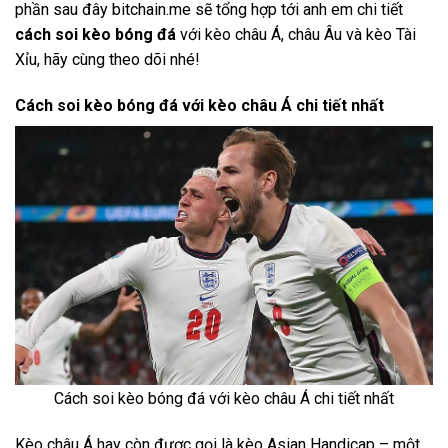
phần sau đây bitchain.me sẽ tổng hợp tới anh em chi tiết
cách soi kèo bóng đá
với kèo châu Á, châu Âu và kèo Tài
Xỉu, hãy cùng theo dõi nhé!
Cách soi kèo bóng đá với kèo châu Á chi tiết nhất
Cách soi kèo bóng đá với kèo châu Á chi tiết nhất
Kèo châu Á hay còn được gọi là kèo Asian Handicap – một