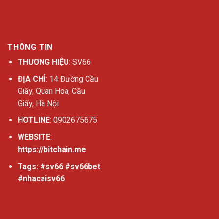
THÔNG TIN
THƯƠNG HIỆU
: SV66
ĐỊA CHỈ
: 14 Đường Cầu
Giấy, Quan Hoa, Cầu
Giấy, Hà Nội
HOTLINE
: 0902675675
WEBSITE
:
https://bitchain.me
Tags: #sv66 #sv66bet
#nhacaisv66