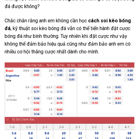
đá được không?
Chắc chắn rằng anh em không cần học
cách soi kèo bóng
đá
, kỹ thuật soi kèo bóng đá vẫn có thể tiến hành đặt cược
bóng đá như bình thường. Tuy nhiên khi đặt cược như vậy
không thể đảm bảo hiệu quả cũng như đảm bảo anh em có
nhiều cơ hội thắng cược nhất dành cho mình.