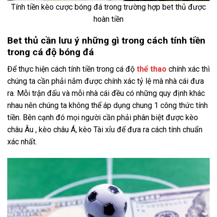
Tính tiền kèo cược bóng đá trong trường hợp bet thủ được
hoàn tiền
Bet thủ cần lưu ý những gì trong cách tính tiền
trong cá độ bóng đá
Để thực hiện cách tính tiền trong cá độ
thể thao
chính xác thì
chúng ta cần phải nắm được chính xác tỷ lệ mà nhà cái đưa
ra. Mỗi trận đấu và mỗi nhà cái đều có những quy định khác
nhau nên chúng ta không thể áp dụng chung 1 công thức tính
tiền. Bên cạnh đó mọi người cần phải phân biệt được kèo
châu Âu , kèo châu Á, kèo Tài xỉu để đưa ra cách tính chuẩn
xác nhất.