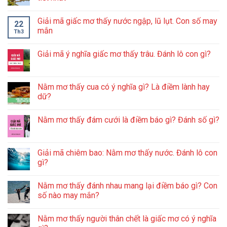
Giải mã giấc mơ thấy nước ngập, lũ lụt. Con số may
22
mắn
Th3
Giải mã ý nghĩa giấc mơ thấy trâu. Đánh lô con gì?
Nằm mơ thấy cua có ý nghĩa gì? Là điềm lành hay
dữ?
Nằm mơ thấy đám cưới là điềm báo gì? Đánh số gì?
Giải mã chiêm bao: Nằm mơ thấy nước. Đánh lô con
gì?
Nằm mơ thấy đánh nhau mang lại điềm báo gì? Con
số nào may mắn?
Nằm mơ thấy người thân chết là giấc mơ có ý nghĩa