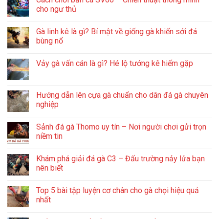
cho ngư thủ
Gà linh kê là gì? Bí mật về giống gà khiến sới đá
bùng nổ
Vảy gà vấn cán là gì? Hé lộ tướng kê hiếm gặp
Hướng dẫn lên cựa gà chuẩn cho dân đá gà chuyên
nghiệp
Sảnh đá gà Thomo uy tín – Nơi người chơi gửi trọn
niềm tin
Khám phá giải đá gà C3 – Đấu trường nảy lửa bạn
nên biết
Top 5 bài tập luyện cơ chân cho gà chọi hiệu quả
nhất