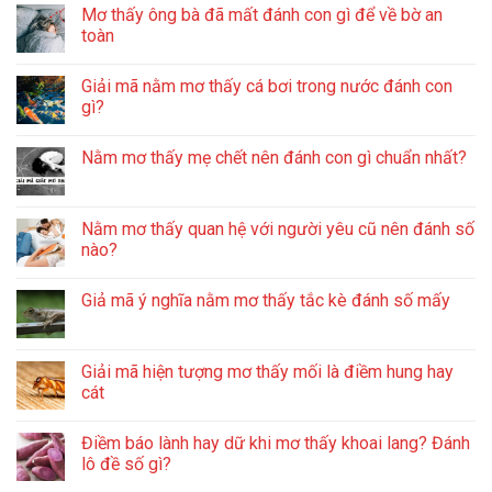
Mơ thấy ông bà đã mất đánh con gì để về bờ an
toàn
Giải mã nằm mơ thấy cá bơi trong nước đánh con
gì?
Nằm mơ thấy mẹ chết nên đánh con gì chuẩn nhất?
Nằm mơ thấy quan hệ với người yêu cũ nên đánh số
nào?
Giả mã ý nghĩa nằm mơ thấy tắc kè đánh số mấy
Giải mã hiện tượng mơ thấy mối là điềm hung hay
cát
Điềm báo lành hay dữ khi mơ thấy khoai lang? Đánh
lô đề số gì?