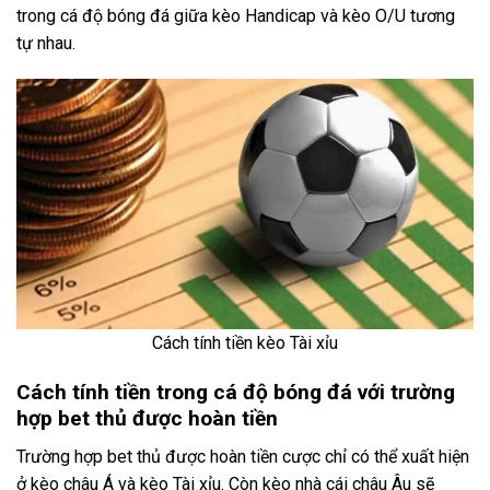
trong cá độ bóng đá giữa kèo Handicap và kèo O/U tương
tự nhau.
Cách tính tiền kèo Tài xỉu
Cách tính tiền trong cá độ bóng đá với trường
hợp bet thủ được hoàn tiền
Trường hợp bet thủ được hoàn tiền cược chỉ có thể xuất hiện
ở kèo châu Á và kèo Tài xỉu. Còn kèo nhà cái châu Âu sẽ