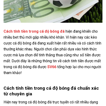
Cách tính tiền trong cá độ bóng đá
hiện đang khiến cho
nhiều bet thủ mới gặp nhiều khó khăn. Vì hiện nay các kèo
cược cá độ bóng đá đang xuất hiện rất nhiều và có cách tính
thưởng khác nhau. Người chơi cần phải dựa vào hình thức
cược mà lựa chọn để tính thắng thua cũng như số tiền được
mất. Dưới đây là những thông tin về cách tính tiền được mất
trong cá độ bóng đá được
SV66
tổng hợp lại cho mọi người
tham khảo!
Cách tính tiền trong cá độ bóng đá chuẩn xác
từ chuyên gia
Hiện nay trong cá độ bóng đá trực tuyến có rất nhiều dạng