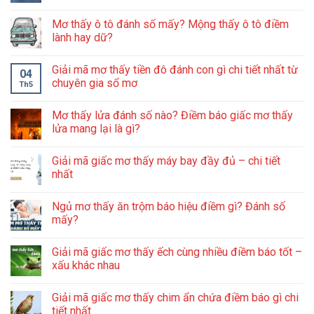
Mơ thấy ô tô đánh số mấy? Mộng thấy ô tô điềm
lành hay dữ?
Giải mã mơ thấy tiền đô đánh con gì chi tiết nhất từ
04
chuyên gia sổ mơ
Th5
Mơ thấy lửa đánh số nào? Điềm báo giấc mơ thấy
lửa mang lại là gì?
Giải mã giấc mơ thấy máy bay đầy đủ – chi tiết
nhất
Ngủ mơ thấy ăn trộm báo hiệu điềm gì? Đánh số
mấy?
Giải mã giấc mơ thấy ếch cùng nhiều điềm báo tốt –
xấu khác nhau
Giải mã giấc mơ thấy chim ẩn chứa điềm báo gì chi
tiết nhất