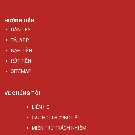
HƯỚNG DẪN
ĐĂNG KÝ
TẢI APP
NẠP TIỀN
RÚT TIỀN
SITEMAP
VỀ CHÚNG TÔI
LIÊN HỆ
CÂU HỎI THƯỜNG GẶP
MIỄN TRỪ TRÁCH NHIỆM