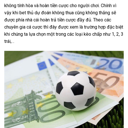
không tính hòa và hoàn tiền cược cho người chơi. Chính vì
vậy khi bet thủ dự đoán không thua cũng không thắng sẽ
được phía nhà cái hoàn trả tiền cược đầy đủ. Theo các
chuyên gia cá cược thì đây được xem là trường hợp đặc biệt
khi chúng ta lựa chọn một trong các loại kèo chấp như 1, 2, 3
trái,…