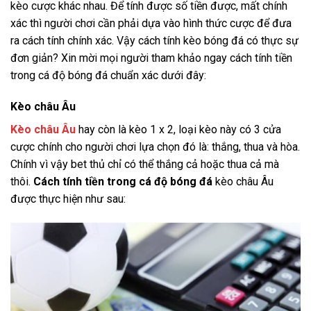
kèo cược khác nhau. Để tính được số tiền được, mất chính
xác thì người chơi cần phải dựa vào hình thức cược để đưa
ra cách tính chính xác. Vậy cách tính kèo bóng đá có thực sự
đơn giản? Xin mời mọi người tham khảo ngay cách tính tiền
trong cá độ bóng đá chuẩn xác dưới đây:
Kèo châu Âu
Kèo châu Âu
hay còn là kèo 1 x 2, loại kèo này có 3 cửa
cược chính cho người chơi lựa chọn đó là: thắng, thua và hòa.
Chính vì vậy bet thủ chỉ có thể thắng cả hoặc thua cả mà
thôi.
Cách tính tiền trong cá độ bóng đá
kèo châu Âu
được thực hiện như sau: