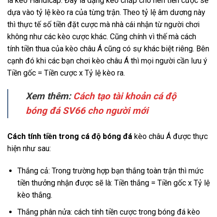
là kèo Handicap. Đây là dạng kèo chấp cho nên tiền cược sẽ
dựa vào tỷ lệ kèo ra của từng trận. Theo tỷ lệ âm dương này
thì thực tế số tiền đặt cược mà nhà cái nhận từ người chơi
không như các kèo cược khác. Cũng chính vì thế mà cách
tính tiền thua của kèo châu Á cũng có sự khác biệt riêng. Bên
cạnh đó khi các bạn chơi kèo châu Á thì mọi người cần lưu ý
Tiền gốc = Tiền cược x Tỷ lệ kèo ra.
Xem thêm:
Cách tạo tài khoản cá độ
bóng đá SV66 cho người mới
Cách tính tiền trong cá độ bóng đá
kèo châu Á được thực
hiện như sau:
Thắng cả: Trong trường hợp bạn thắng toàn trận thì mức
tiền thưởng nhận được sẽ là: Tiền thắng = Tiền gốc x Tỷ lệ
kèo thắng.
Thắng phân nửa: cách tính tiền cược trong bóng đá kèo