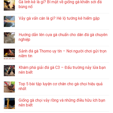
Gà linh kê là gì? Bí mật về giống gà khiến sới đá
bùng nổ
Vảy gà vấn cán là gì? Hé lộ tướng kê hiếm gặp
Hướng dẫn lên cựa gà chuẩn cho dân đá gà chuyên
nghiệp
Sảnh đá gà Thomo uy tín – Nơi người chơi gửi trọn
niềm tin
Khám phá giải đá gà C3 – Đấu trường nảy lửa bạn
nên biết
Top 5 bài tập luyện cơ chân cho gà chọi hiệu quả
nhất
Giống gà chọi vảy rồng và những điều hữu ích bạn
nên biết