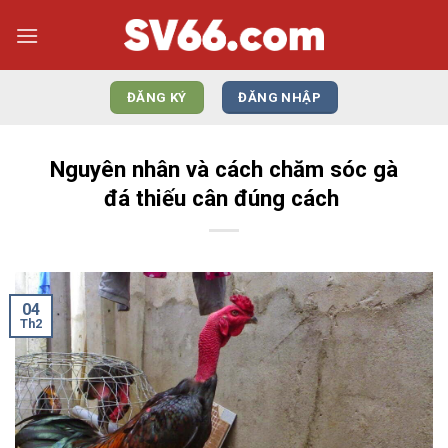
Bỏ
qua
nội
dung
ĐĂNG KÝ
ĐĂNG NHẬP
Nguyên nhân và cách chăm sóc gà
đá thiếu cân đúng cách
04
Th2