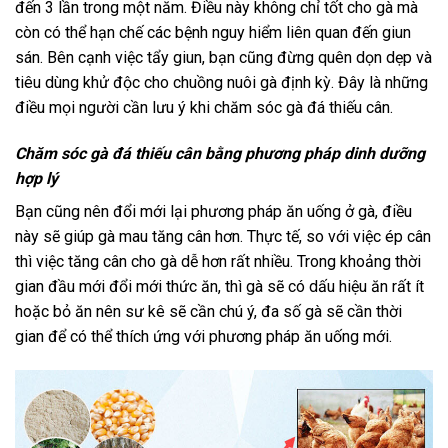
đến 3 lần trong một năm. Điều này không chỉ tốt cho gà mà
còn có thể hạn chế các bệnh nguy hiểm liên quan đến giun
sán. Bên cạnh việc tẩy giun, bạn cũng đừng quên dọn dẹp và
tiêu dùng khử độc cho chuồng nuôi gà định kỳ. Đây là những
điều mọi người cần lưu ý khi chăm sóc gà đá thiếu cân.
Chăm sóc gà đá thiếu cân bằng phương pháp dinh dưỡng
hợp lý
Bạn cũng nên đổi mới lại phương pháp ăn uống ở gà, điều
này sẽ giúp gà mau tăng cân hơn. Thực tế, so với việc ép cân
thì việc tăng cân cho gà dễ hơn rất nhiều. Trong khoảng thời
gian đầu mới đổi mới thức ăn, thì gà sẽ có dấu hiệu ăn rất ít
hoặc bỏ ăn nên sư kê sẽ cần chú ý, đa số gà sẽ cần thời
gian để có thể thích ứng với phương pháp ăn uống mới.