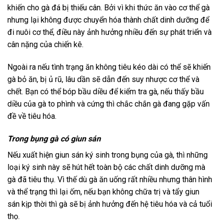
khiến cho gà đá bị thiếu cân. Bởi vì khi thức ăn vào cơ thể gà
nhưng lại không được chuyển hóa thành chất dinh dưỡng để
đi nuôi cơ thể, điều này ảnh hưởng nhiều đến sự phát triển và
cân nặng của chiến kê.
Ngoài ra nếu tình trạng ăn không tiêu kéo dài có thể sẽ khiến
gà bỏ ăn, bị ủ rũ, lâu dần sẽ dẫn đến suy nhược cơ thể và
chết. Bạn có thể bóp bầu diều để kiểm tra gà, nếu thấy bầu
diều của gà to phình và cứng thì chắc chắn gà đang gặp vấn
đề về tiêu hóa.
Trong bụng gà có giun sán
Nếu xuất hiện giun sán ký sinh trong bụng của gà, thì những
loại ký sinh này sẽ hút hết toàn bộ các chất dinh dưỡng mà
gà đã tiêu thụ. Vì thế dù gà ăn uống rất nhiều nhưng thân hình
và thể trạng thì lại ốm, nếu bạn không chữa trị và tẩy giun
sán kịp thời thì gà sẽ bị ảnh hưởng đến hệ tiêu hóa và cả tuổi
thọ.