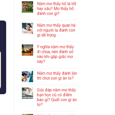
Nằm mơ thấy hổ là tốt
hay xấu? Mơ thấy hổ
đánh con gì?
Nằm mơ thấy quan hệ
với người lạ đánh con
gì dễ trúng
Ý nghĩa nằm mơ thấy
đi chùa, nên đánh số
nào khi gặp giấc mơ
này?
Nằm mơ thấy đánh lộn
thì chơi con gì ăn to?
Giải đáp nằm mơ thấy
bạn học cũ có điềm
báo gì? Quất con gì ăn
to?