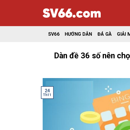
Bỏ
qua
nội
dung
SV66
HƯỚNG DẪN
ĐÁ GÀ
GIẢI 
Dàn đề 36 số nên chọ
24
Th11