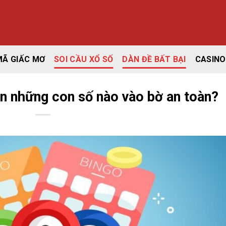
MÃ GIẤC MƠ
SOI CẦU XỔ SỐ
DÀN ĐỀ BẤT BẠI
CASINO
n những con số nào vào bờ an toàn?