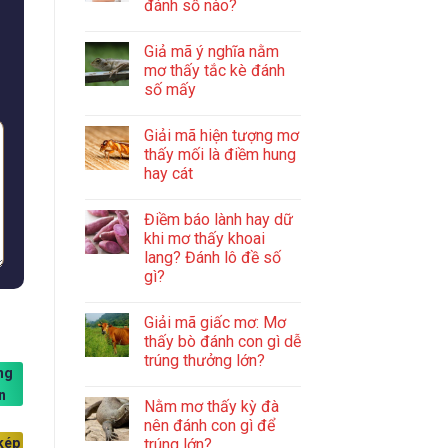
đánh số nào?
Giả mã ý nghĩa nằm
mơ thấy tắc kè đánh
số mấy
Giải mã hiện tượng mơ
thấy mối là điềm hung
hay cát
Điềm báo lành hay dữ
khi mơ thấy khoai
lang? Đánh lô đề số
gì?
Giải mã giấc mơ: Mơ
thấy bò đánh con gì dễ
trúng thưởng lớn?
ng
n
Nằm mơ thấy kỳ đà
nên đánh con gì để
trúng lớn?
kép