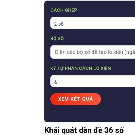
CÁCH GHÉP
BỘ SỐ
KÝ TỰ PHÂN CÁCH LÔ XIÊN
XEM KẾT QUẢ
Khái quát dàn đề 36 số