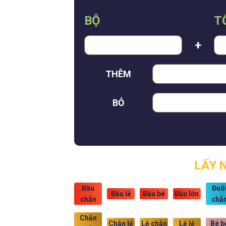
BỘ
T
+
THÊM
BỎ
LẤY 
Đầu
Đuô
Đầu lẻ
Đầu bé
Đầu lớn
chẵn
chẵ
Chẵn
Chẵn lẻ
Lẻ chẵn
Lẻ lẻ
Bé b