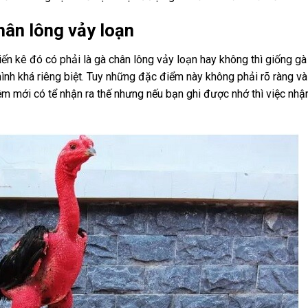
ân lông vảy loạn
ến kê đó có phải là gà chân lông vảy loạn hay không thì giống gà
nh khá riêng biệt. Tuy những đặc điểm này không phải rõ ràng và
m mới có tể nhận ra thế nhưng nếu bạn ghi được nhớ thì việc nhận