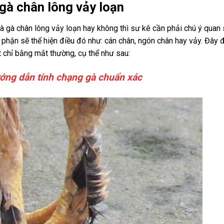
gà chân lông vảy loạn
à gà chân lông vảy loạn hay không thì sư kê cần phải chú ý quan 
ộ phận sẽ thể hiện điều đó như: cán chân, ngón chân hay vảy. Đây 
t chỉ bằng mắt thường, cụ thể như sau:
ớng dẫn tính chạng gà chuẩn xác