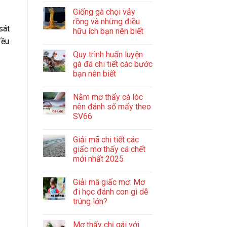
Giống gà chọi vảy
rồng và những điều
sát
hữu ích bạn nên biết
đều
Quy trình huấn luyện
gà đá chi tiết các bước
bạn nên biết
Nằm mơ thấy cá lóc
nên đánh số mấy theo
SV66
Giải mã chi tiết các
giấc mơ thấy cá chết
mới nhất 2025
Giải mã giấc mơ: Mơ
đi học đánh con gì dễ
trúng lớn?
Mơ thấy chị gái với