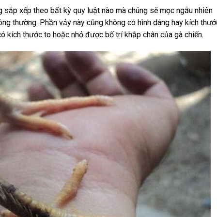
g sắp xếp theo bất kỳ quy luật nào mà chúng sẽ mọc ngẫu nhiên
hông thường. Phần vảy này cũng không có hình dáng hay kích thướ
có kích thước to hoặc nhỏ được bố trí khắp chân của gà chiến.