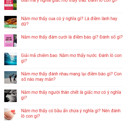
Giải mã ý nghĩa giấc mơ thấy trâu. Đánh lô con gì?
Nằm mơ thấy cua có ý nghĩa gì? Là điềm lành hay
dữ?
Nằm mơ thấy đám cưới là điềm báo gì? Đánh số gì?
Giải mã chiêm bao: Nằm mơ thấy nước. Đánh lô con
gì?
Nằm mơ thấy đánh nhau mang lại điềm báo gì? Con
số nào may mắn?
Nằm mơ thấy người thân chết là giấc mơ có ý nghĩa
gì?
Nằm mơ thấy có bầu ẩn chứa ý nghĩa gì? Nên đánh
lô con gì?