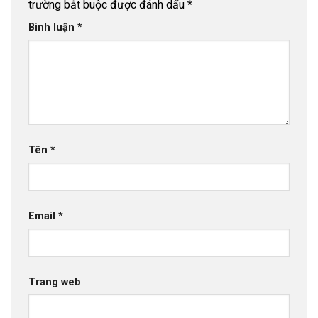
trường bắt buộc được đánh dấu
*
Bình luận
*
Tên
*
Email
*
Trang web