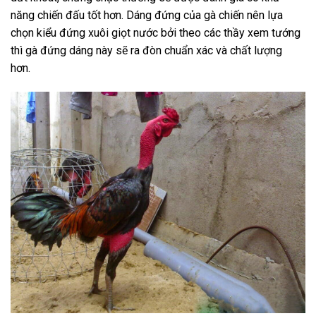
năng chiến đấu tốt hơn. Dáng đứng của gà chiến nên lựa
chọn kiểu đứng xuôi giọt nước bởi theo các thầy xem tướng
thì gà đứng dáng này sẽ ra đòn chuẩn xác và chất lượng
hơn.