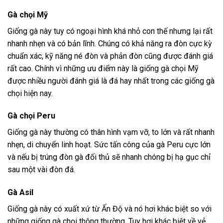
Gà chọi Mỹ
Giống gà này tuy có ngoại hình khá nhỏ con thế nhưng lại rất
nhanh nhẹn và có bản lĩnh. Chúng có khả năng ra đòn cực kỳ
chuẩn xác, kỹ năng né đòn và phản đòn cũng được đánh giá
rất cao. Chính vì những ưu điểm này là giống gà chọi Mỹ
được nhiều người đánh giá là đá hay nhất trong các giống gà
chọi hiện nay.
Gà chọi Peru
Giống gà này thường có thân hình vạm vỡ, to lớn và rất nhanh
nhẹn, di chuyển linh hoạt. Sức tấn công của gà Peru cực lớn
và nếu bị trúng đòn gà đối thủ sẽ nhanh chóng bị hạ gục chỉ
sau một vài đòn đá.
Gà Asil
Giống gà này có xuất xứ từ Ấn Độ và nó hơi khác biệt so với
những giống gà chọi thông thường. Tuy hơi khác biệt về vẻ