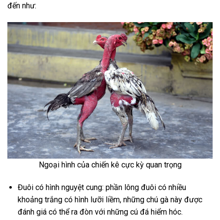
đến như:
Ngoại hình của chiến kê cực kỳ quan trọng
Đuôi có hình nguyệt cung: phần lông đuôi có nhiều
khoảng trắng có hình lưỡi liềm, những chú gà này được
đánh giá có thể ra đòn với những cú đá hiểm hóc.