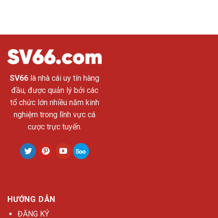
SV66
là nhà cái uy tín hàng
đầu, được quản lý bởi các
tổ chức lớn nhiều năm kinh
nghiệm trong lĩnh vực cá
cược trực tuyến.
HƯỚNG DẪN
ĐĂNG KÝ