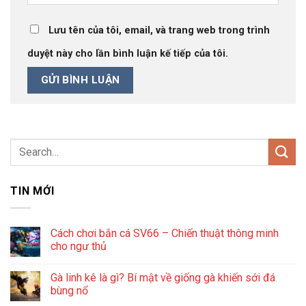
Lưu tên của tôi, email, và trang web trong trình
duyệt này cho lần bình luận kế tiếp của tôi.
TIN MỚI
Cách chơi bắn cá SV66 – Chiến thuật thông minh
cho ngư thủ
Gà linh kê là gì? Bí mật về giống gà khiến sới đá
bùng nổ