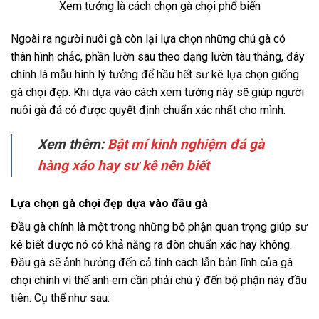
Xem tướng là cách chọn gà chọi phổ biến
Ngoài ra người nuôi gà còn lại lựa chọn những chú gà có
thân hình chắc, phần lườn sau theo dạng lườn tàu thắng, đây
chính là mẫu hình lý tưởng để hầu hết sư kê lựa chọn giống
gà chọi đẹp. Khi dựa vào cách xem tướng này sẽ giúp người
nuôi gà đá có được quyết định chuẩn xác nhất cho mình.
Xem thêm:
Bật mí kinh nghiệm đá gà
hàng xáo hay sư kê nên biết
Lựa chọn gà chọi đẹp dựa vào đầu gà
Đầu gà chính là một trong những bộ phận quan trọng giúp sư
kê biết được nó có khả năng ra đòn chuẩn xác hay không.
Đầu gà sẽ ảnh hưởng đến cả tính cách lẫn bản lĩnh của gà
chọi chính vì thế anh em cần phải chú ý đến bộ phận này đầu
tiên. Cụ thể như sau: