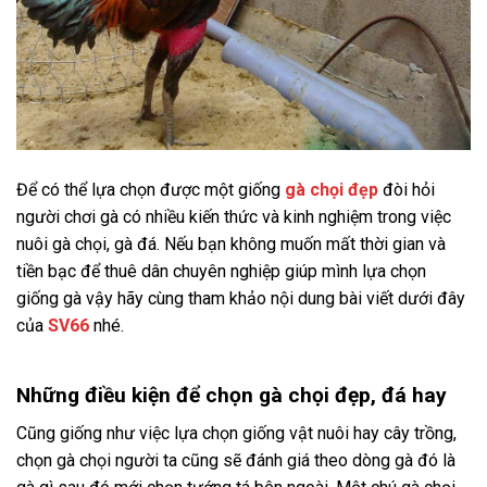
Để có thể lựa chọn được một giống
gà chọi đẹp
đòi hỏi
người chơi gà có nhiều kiến thức và kinh nghiệm trong việc
nuôi gà chọi, gà đá. Nếu bạn không muốn mất thời gian và
tiền bạc để thuê dân chuyên nghiệp giúp mình lựa chọn
giống gà vậy hãy cùng tham khảo nội dung bài viết dưới đây
của
SV66
nhé.
Những điều kiện để chọn gà chọi đẹp, đá hay
Cũng giống như việc lựa chọn giống vật nuôi hay cây trồng,
chọn gà chọi người ta cũng sẽ đánh giá theo dòng gà đó là