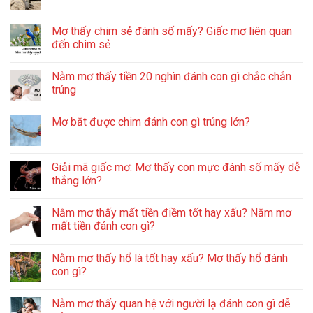
Mơ thấy chim sẻ đánh số mấy? Giấc mơ liên quan
đến chim sẻ
Nằm mơ thấy tiền 20 nghìn đánh con gì chắc chắn
trúng
Mơ bắt được chim đánh con gì trúng lớn?
Giải mã giấc mơ: Mơ thấy con mực đánh số mấy dễ
thắng lớn?
Nằm mơ thấy mất tiền điềm tốt hay xấu? Nằm mơ
mất tiền đánh con gì?
Nằm mơ thấy hổ là tốt hay xấu? Mơ thấy hổ đánh
con gì?
Nằm mơ thấy quan hệ với người lạ đánh con gì dễ