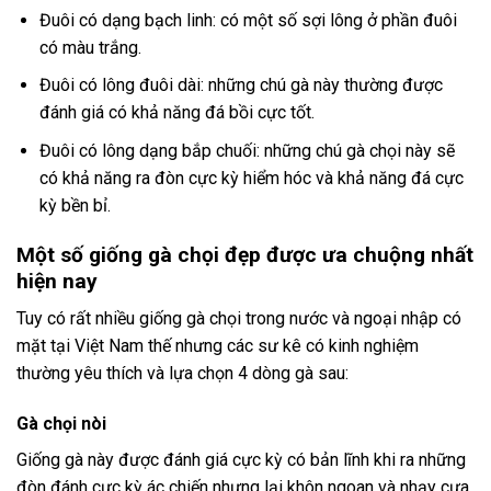
Đuôi có dạng bạch linh: có một số sợi lông ở phần đuôi
có màu trắng.
Đuôi có lông đuôi dài: những chú gà này thường được
đánh giá có khả năng đá bồi cực tốt.
Đuôi có lông dạng bắp chuối: những chú gà chọi này sẽ
có khả năng ra đòn cực kỳ hiểm hóc và khả năng đá cực
kỳ bền bỉ.
Một số giống gà chọi đẹp được ưa chuộng nhất
hiện nay
Tuy có rất nhiều giống gà chọi trong nước và ngoại nhập có
mặt tại Việt Nam thế nhưng các sư kê có kinh nghiệm
thường yêu thích và lựa chọn 4 dòng gà sau:
Gà chọi nòi
Giống gà này được đánh giá cực kỳ có bản lĩnh khi ra những
đòn đánh cực kỳ ác chiến nhưng lại khôn ngoan và nhạy cựa.