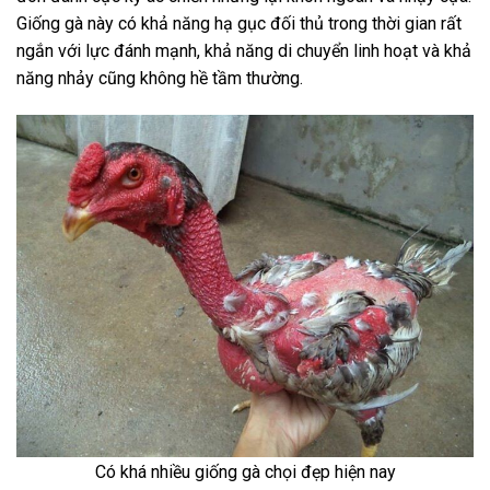
Giống gà này có khả năng hạ gục đối thủ trong thời gian rất
ngắn với lực đánh mạnh, khả năng di chuyển linh hoạt và khả
năng nhảy cũng không hề tầm thường.
Có khá nhiều giống gà chọi đẹp hiện nay