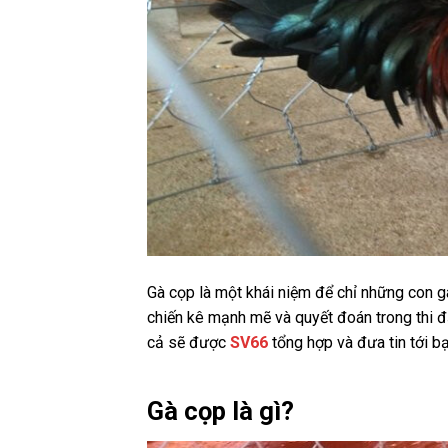
Gà cọp là một khái niệm để chỉ những con gà
chiến kê mạnh mẽ và quyết đoán trong thi 
cả sẽ được
SV66
tổng hợp và đưa tin tới bạ
Gà cọp là gì?