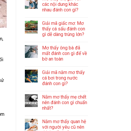
các nội dung khác
nhau đánh con gì?
Giải mã giấc mơ: Mơ
thấy cá sấu đánh con
gì dễ dàng trúng lớn?
m,
Mơ thấy ông bà đã
mất đánh con gì để về
bờ an toàn
ối
Giải mã nằm mơ thấy
cá bơi trong nước
sử
đánh con gì?
Nằm mơ thấy mẹ chết
nên đánh con gì chuẩn
nhất?
iệm
Nằm mơ thấy quan hệ
với người yêu cũ nên