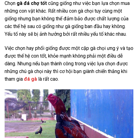
Chọn
gà đá chợ tốt
cũng giống như việc bạn lựa chọn mua
những con vật khác. Rất nhiều con gà chọi tuy cùng một
giống nhưng bạn không thể đảm bảo được chất lượng của
các thế hệ sau có giống như gà giống ban đầu hay không.
Yếu tố này sẽ bị ảnh hưởng bởi rất nhiều yếu tố khác nhau.
Việc chọn hay phối giống được một cặp gà chọi ưng ý và tạo
được thế hệ con tốt, khỏe mạnh không phải một điều dễ
dàng. Nhưng nếu bạn thành công trong việc lựa chọn được
những chú gà chọi này thì cơ hội bạn giành chiến thắng khi
tham gia
đá gà
là rất cao.