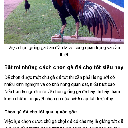
Việc chọn giống gà ban đầu là vô cùng quan trọng và cần
thiết
Bật mí những cách chọn gà đá chợ tốt siêu hay
Để chọn được một chú gà đá tốt thì cần phải là người có
nhiều kinh nghiệm và có khả năng quan sát, hiểu biết cao.
Nếu bạn là người mới về chọn giống gà đá hay thì hãy tham
khảo những bí quyết chọn gà của sv66.capital dưới đây.
Chọn gà đá chợ tốt qua nguồn gốc
Việc lựa chọn được chú gà chọi đá có cha mẹ là giống tốt đã