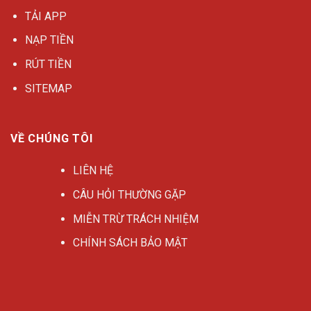
TẢI APP
NẠP TIỀN
RÚT TIỀN
SITEMAP
VỀ CHÚNG TÔI
LIÊN HỆ
CÂU HỎI THƯỜNG GẶP
MIỄN TRỪ TRÁCH NHIỆM
CHÍNH SÁCH BẢO MẬT