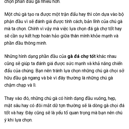
chọn phần đầu gà nhiều hơn.
Một chú gà tạo ra được một trận đấu hay thì còn dựa vào bộ
phận đầu vì sẽ đánh giá được tính cách, bản lĩnh của chú gà
mà ta chọn. Chính vì vậy mà việc lựa chọn đá gà chợ tốt hay
sẽ cần sự kết hợp hoàn hảo giữa thân mình khỏe mạnh và
phần đầu thông minh.
Những hình dạng phần đầu của
gà đá chợ tốt
khác nhau
cũng sẽ giúp ta đánh giá được sức mạnh và khả năng chiến
đấu của chúng. Bạn nên tránh lựa chọn những chú gà chọi sở
hữu đầu gà ngang và bè vì đây thường là những chú gà
chậm chạp và lì.
Thay vào đó, những chú gà có hình dạng đầu vuông, hẹp,
mặt sâu hay có đôi mắt dữ tợn thường sẽ là dòng gà chọi đá
tốt và hay. Đây cũng sẽ là yếu tố quan trọng mà bạn nên chú
ý khi lựa chọn.