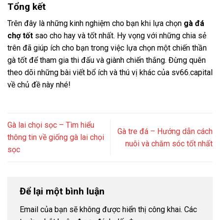
Tổng kết
Trên đây là những kinh nghiệm cho bạn khi lựa chọn
gà đá
chợ tốt
sao cho hay và tốt nhất. Hy vọng với những chia sẻ
trên đã giúp ích cho bạn trong việc lựa chọn một chiến thần
gà tốt để tham gia thi đấu và giành chiến thắng. Đừng quên
theo dõi những bài viết bổ ích và thú vị khác của sv66.capital
về chủ đề này nhé!
Gà lai chọi sọc – Tìm hiểu
Gà tre đá – Hướng dẫn cách
thông tin về giống gà lai chọi
nuôi và chăm sóc tốt nhất
sọc
Để lại một bình luận
Email của bạn sẽ không được hiển thị công khai.
Các