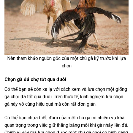
Nên tham khảo nguồn gốc của một chú gà kỹ trước khi lựa
chọn
Chọn gà đá chợ tốt qua đuôi
Có thể bạn sẽ còn xa lạ với cách xem và lựa chọn một giống
gà chọi đá tốt qua đuôi. Trên thực tế, kinh nghiệm lựa chọn
gà này vô cùng hiệu quả mà còn rất đơn giản.
Có thể bạn chưa biết, đuôi của một chú gà có nhiệm vụ khá
quan trọng trong việc giữ thăng bằng mỗi khi gà nhảy lên đá.
Chính vì vậy mà lựa chọn được một chú gà chọi có hình dáng