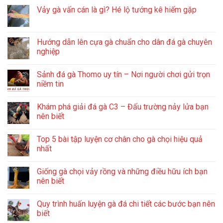
Vảy gà vấn cán là gì? Hé lộ tướng kê hiếm gặp
Hướng dẫn lên cựa gà chuẩn cho dân đá gà chuyên
nghiệp
Sảnh đá gà Thomo uy tín – Nơi người chơi gửi trọn
niềm tin
Khám phá giải đá gà C3 – Đấu trường nảy lửa bạn
nên biết
Top 5 bài tập luyện cơ chân cho gà chọi hiệu quả
nhất
Giống gà chọi vảy rồng và những điều hữu ích bạn
nên biết
Quy trình huấn luyện gà đá chi tiết các bước bạn nên
biết