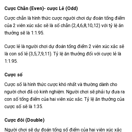
Cược Chẵn (Even)- cược Lẻ (Odd)
Cược chẵn là hình thức cược người chơi dự đoán tổng điểm
của 2 viên xúc xắc sẽ là số chẵn (2,4,6,8,10,12) với tỷ lệ ăn
thưởng sẽ là 1:1.95.
Cược lẻ là người chơi dự đoán tổng điểm 2 viên xúc xắc sẽ
là con số lẻ (3,5,7,9,11). Tỷ lệ ăn thưởng đối với cược lẻ là
1:1.95.
Cược số
Cược số là hình thức cược khó nhất và thường dành cho
người chơi đã có kinh nghiệm. Người chơi sẽ phải tự đưa ra
con số tổng điểm của hai viên xúc xắc. Tỷ lệ ăn thưởng của
cược số sẽ là 1:35.
Cược đôi (Double)
Người chơi sẽ dự đoán tổng số điểm của hai viên xúc xắc