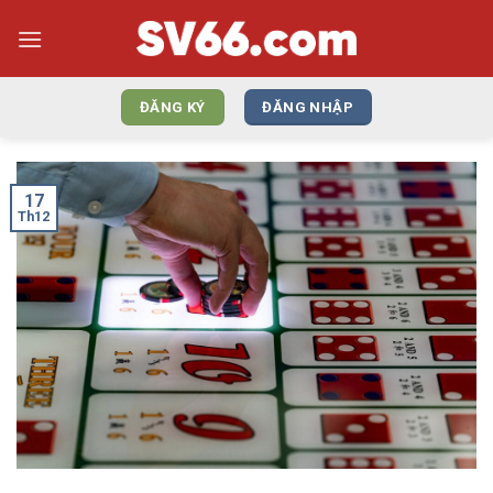
Bỏ
qua
Cách chơi game xúc xắc online tại
nội
SV66 dễ thắng
dung
ĐĂNG KÝ
ĐĂNG NHẬP
17
Th12