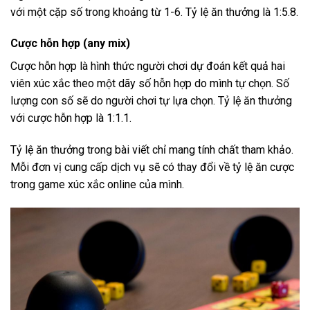
với một cặp số trong khoảng từ 1-6. Tỷ lệ ăn thưởng là 1:5.8.
Cược hỗn hợp (any mix)
Cược hỗn hợp là hình thức người chơi dự đoán kết quả hai
viên xúc xắc theo một dãy số hỗn hợp do mình tự chọn. Số
lượng con số sẽ do người chơi tự lựa chọn. Tỷ lệ ăn thưởng
với cược hỗn hợp là 1:1.1.
Tỷ lệ ăn thưởng trong bài viết chỉ mang tính chất tham khảo.
Mỗi đơn vị cung cấp dịch vụ sẽ có thay đổi về tỷ lệ ăn cược
trong game xúc xắc online của mình.