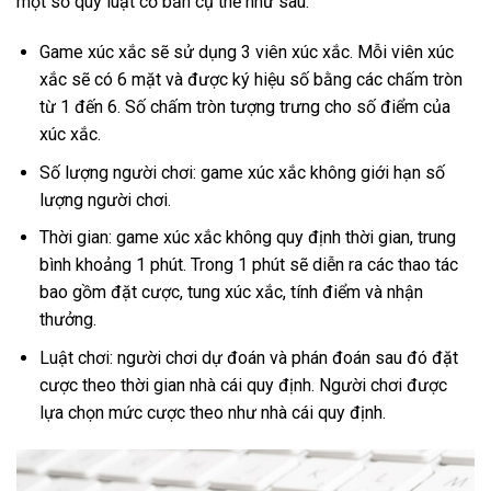
một số quy luật cơ bản cụ thể như sau:
Game xúc xắc sẽ sử dụng 3 viên xúc xắc. Mỗi viên xúc
xắc sẽ có 6 mặt và được ký hiệu số bằng các chấm tròn
từ 1 đến 6. Số chấm tròn tượng trưng cho số điểm của
xúc xắc.
Số lượng người chơi: game xúc xắc không giới hạn số
lượng người chơi.
Thời gian: game xúc xắc không quy định thời gian, trung
bình khoảng 1 phút. Trong 1 phút sẽ diễn ra các thao tác
bao gồm đặt cược, tung xúc xắc, tính điểm và nhận
thưởng.
Luật chơi: người chơi dự đoán và phán đoán sau đó đặt
cược theo thời gian nhà cái quy định. Người chơi được
lựa chọn mức cược theo như nhà cái quy định.