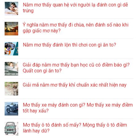
Nằm mơ thấy quan hệ với người lạ đánh con gì dễ
trúng
Ý nghĩa nằm mơ thấy đi chùa, nên đánh số nào khi
gặp giấc mơ này?
Nằm mơ thấy đánh lộn thì chơi con gì ăn to?
Giải đáp nằm mơ thấy bạn học cũ có điềm báo gì?
Quất con gì ăn to?
Giải mã nằm mơ thấy khỉ chuẩn xác nhất hiện nay
Mơ thấy xe máy đánh con gì? Mơ thấy xe máy điềm
tốt hay xấu?
Mơ thấy ô tô đánh số mấy? Mộng thấy ô tô điềm
lành hay dữ?