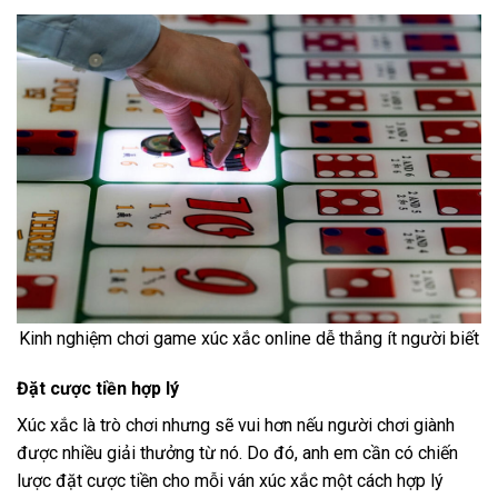
Kinh nghiệm chơi game xúc xắc online dễ thắng ít người biết
Đặt cược tiền hợp lý
Xúc xắc là trò chơi nhưng sẽ vui hơn nếu người chơi giành
được nhiều giải thưởng từ nó. Do đó, anh em cần có chiến
lược đặt cược tiền cho mỗi ván xúc xắc một cách hợp lý