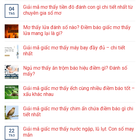
Giải mã mơ thấy tiền đô đánh con gì chi tiết nhất từ
04
chuyên gia sổ mơ
Th5
Mơ thấy lửa đánh số nào? Điềm báo giấc mơ thấy
lửa mang lại là gì?
Giải mã giấc mơ thấy máy bay đầy đủ – chi tiết
nhất
Ngủ mơ thấy ăn trộm báo hiệu điềm gì? Đánh số
mấy?
Giải mã giấc mơ thấy ếch cùng nhiều điềm báo tốt –
xấu khác nhau
Giải mã giấc mơ thấy chim ẩn chứa điềm báo gì chi
tiết nhất
Giải mã giấc mơ thấy nước ngập, lũ lụt. Con số may
22
mắn
Th3