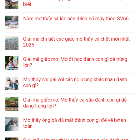
biết
Nằm mơ thấy cá lóc nên đánh số mấy theo SV66
Giải mã chi tiết các giấc mơ thấy cá chết mới nhất
2025
Giải mã giấc mơ: Mơ đi học đánh con gì dễ trúng
lớn?
Mơ thấy chị gái với các nội dung khác nhau đánh
con gì?
Giải mã giấc mơ: Mơ thấy cá sấu đánh con gì dễ
dàng trúng lớn?
Mơ thấy ông bà đã mất đánh con gì để về bờ an
toàn