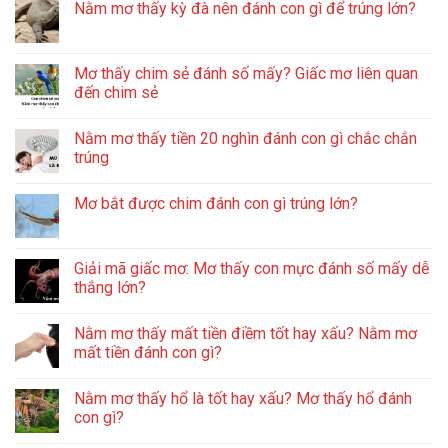
Nằm mơ thấy kỳ đà nên đánh con gì để trúng lớn?
Mơ thấy chim sẻ đánh số mấy? Giấc mơ liên quan
đến chim sẻ
Nằm mơ thấy tiền 20 nghìn đánh con gì chắc chắn
trúng
Mơ bắt được chim đánh con gì trúng lớn?
Giải mã giấc mơ: Mơ thấy con mực đánh số mấy dễ
thắng lớn?
Nằm mơ thấy mất tiền điềm tốt hay xấu? Nằm mơ
mất tiền đánh con gì?
Nằm mơ thấy hổ là tốt hay xấu? Mơ thấy hổ đánh
con gì?