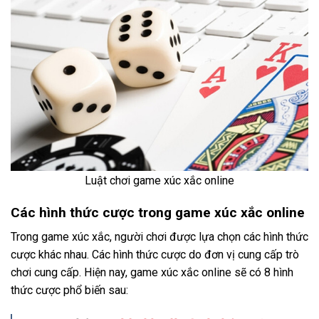
Luật chơi game xúc xắc online
Các hình thức cược trong game xúc xắc online
Trong game xúc xắc, người chơi được lựa chọn các hình thức
cược khác nhau. Các hình thức cược do đơn vị cung cấp trò
chơi cung cấp. Hiện nay, game xúc xắc online sẽ có 8 hình
thức cược phổ biến sau: