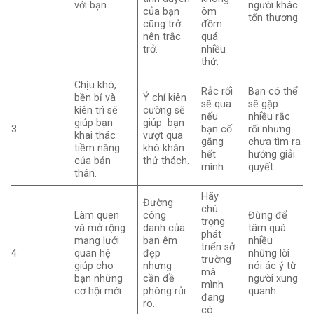
với bạn.
người khác
của bạn
ôm
tổn thương
cũng trở
đồm
nên trắc
quá
trở.
nhiều
thứ.
Chịu khó,
Rắc rối
Bạn có thể
bền bỉ và
Ý chí kiên
sẽ qua
sẽ gặp
kiên trì sẽ
cường sẽ
nếu
nhiều rắc
giúp bạn
giúp bạn
3
bạn cố
rối nhưng
khai thác
vượt qua
gắng
chưa tìm ra
tiềm năng
khó khăn
hết
hướng giải
của bản
thử thách.
mình.
quyết.
thân.
Hãy
Đường
chú
Làm quen
công
Đừng để
trọng
và mở rộng
danh của
tâm quá
phát
mạng lưới
bạn êm
nhiều
triển sở
4
quan hệ
đẹp
những lời
trường
giúp cho
nhưng
nói ác ý từ
mà
bạn những
cần đề
người xung
mình
cơ hội mới.
phòng rủi
quanh.
đang
ro.
có.