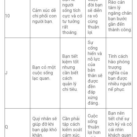
Rào cản
người
đời bạn
tâm lý
Cảm xúc dễ
sống tích
sẽ diễn
ngáng chân
10
chi phối con
cực và có
ra vô
bạn bước
người bạn.
tư tưởng
cùng
gần đến
rất
thuận
thành công.
thoáng.
lợi.
Sự
cống
hiến và
Bạn tiết
Tính cách
nỗ lực
kiệm tốt
hào phóng
của
Bạn có một
nhưng
trượng
bản
J
cuộc sống
cần biết
nghĩa của
thân sẽ
lạc quan.
cách
bạn được
được
quản lý
nhiều người
đền
chi tiêu.
nể phục.
đáp
xứng
đáng.
Bạn nên
Cuộc
Quý nhân sẽ
Cần phải
tiết chế sự
sống
giúp đỡ khi
tập cách
ích kỷ và có
Q
thuận
bạn gặp khó
kiểm soát
cái nhìn
lợi hơn
khăn.
cảm xúc.
khách quan