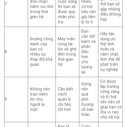
đón nhận
cuộc sống
nhiều
7
thể bạn sẽ
niềm vui nhỏ
thì bạn sẽ
cơ hội
gặp những
trong thời
được quý
nếu vẫn
điều không
gian tới.
nhân phù
giữ tâm
hay.
trợ.
lý tự ti.
Bạn
Hãy tận
cần tiết
Đường công
May mắn
dụng ưu
kiệm và
danh của
cùng tài
thế tính
phấn
bạn có
lộc sẽ ghé
toán và
8
đấu
nhiều sự
đến trong
nắm chắc
hơn
thay đổi khả
thời gian
tình thế để
cho
quan.
tới.
phát triển
tương
sự nghiệp.
lai.
Có được
Đừng
lập trường
Không nên
Cần biết
nên
vững vàng
trao niềm
cách
quá
và trí tuệ
9
tin cho
quản lý
phô
sắc sảo sẽ
người lạ
chi tiêu
trương
giúp bạn có
mặt.
tốt hơn.
về bản
địa vị cao
thân.
cho xã hội.
Bạn là
Cuộc