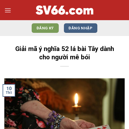
Bỏ
qua
nội
dung
ĐĂNG KÝ
ĐĂNG NHẬP
Giải mã ý nghĩa 52 lá bài Tây dành
cho người mê bói
10
Th1