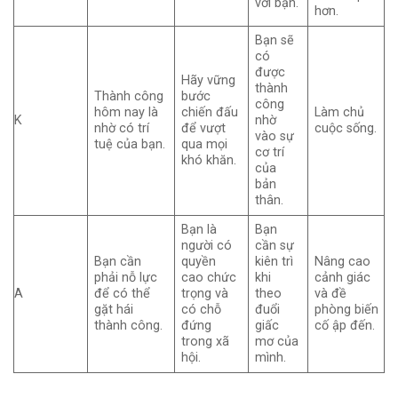
với bạn.
hơn.
Bạn sẽ
có
được
Hãy vững
thành
Thành công
bước
công
hôm nay là
chiến đấu
Làm chủ
K
nhờ
nhờ có trí
để vượt
cuộc sống.
vào sự
tuệ của bạn.
qua mọi
cơ trí
khó khăn.
của
bản
thân.
Bạn là
Bạn
người có
cần sự
Bạn cần
quyền
kiên trì
Nâng cao
phải nỗ lực
cao chức
khi
cảnh giác
A
để có thể
trọng và
theo
và đề
gặt hái
có chỗ
đuổi
phòng biến
thành công.
đứng
giấc
cố ập đến.
trong xã
mơ của
hội.
mình.