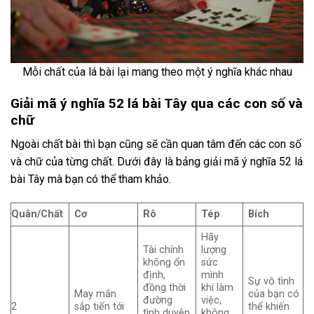
Mỗi chất của lá bài lại mang theo một ý nghĩa khác nhau
Giải mã ý nghĩa 52 lá bài Tây qua các con số và
chữ
Ngoài chất bài thì bạn cũng sẽ cần quan tâm đến các con số
và chữ của từng chất. Dưới đây là bảng giải mã ý nghĩa 52 lá
bài Tây mà bạn có thể tham khảo.
Quân/Chất
Cơ
Rô
Tép
Bích
Hãy
Tài chính
lượng
không ổn
sức
định,
mình
Sự vô tình
đồng thời
khi làm
May mắn
của bạn có
đường
việc,
2
sắp tiến tới
thể khiến
tình duyên
không