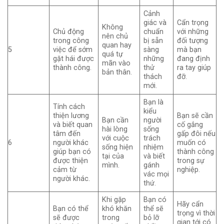
Cảnh
giác và
Cẩn trọng
Không
Chủ động
chuẩn
với những
nên chủ
trong công
bị sẵn
đối tượng
quan hay
5
việc để sớm
sàng
mà bạn
quá tự
gặt hái được
những
đang định
mãn vào
thành công.
thử
ra tay giúp
bản thân.
thách
đỡ.
mới.
Bạn là
Tính cách
kiểu
thiện lương
Bạn sẽ cần
Bạn cần
người
và biết quan
cố gắng
hài lòng
sống
tâm đến
gấp đôi nếu
với cuộc
trách
6
người khác
muốn có
sống hiện
nhiệm
giúp bạn có
thành công
tại của
và biết
được thiện
trong sự
mình.
gánh
cảm từ
nghiệp.
vác mọi
người khác.
thứ.
Khi gặp
Bạn có
Hãy cẩn
Bạn có thể
khó khăn
thể sẽ
trọng vì thời
sẽ được
trong
bỏ lỡ
gian tới có