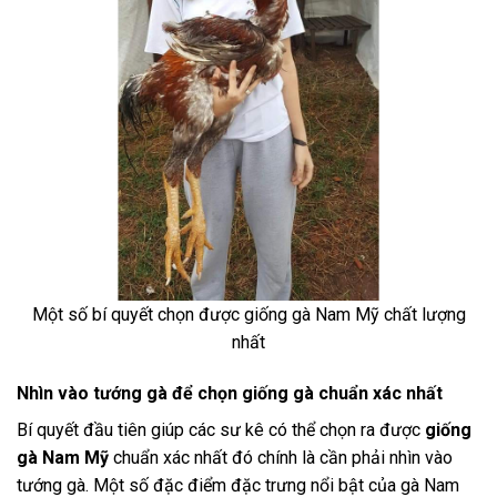
Một số bí quyết chọn được giống gà Nam Mỹ chất lượng
nhất
Nhìn vào tướng gà để chọn giống gà chuẩn xác nhất
Bí quyết đầu tiên giúp các sư kê có thể chọn ra được
giống
gà Nam Mỹ
chuẩn xác nhất đó chính là cần phải nhìn vào
tướng gà. Một số đặc điểm đặc trưng nổi bật của gà Nam