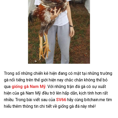
Trong số những chiến kê hiện đang có mặt tại những trường
gà nổi tiếng trên thế giới hiện nay chắc chắn không thể bỏ
qua
giống gà Nam Mỹ
. Với những trận đá gà có sự xuất
hiện của gà Nam Mỹ đều trở lên hấp dẫn, kịch tính hơn rất
nhiều. Trong bài viết sau của
SV66
hãy cùng bitchain.me tìm
hiểu thêm thông tin chi tiết về giống gà đá này nhé!