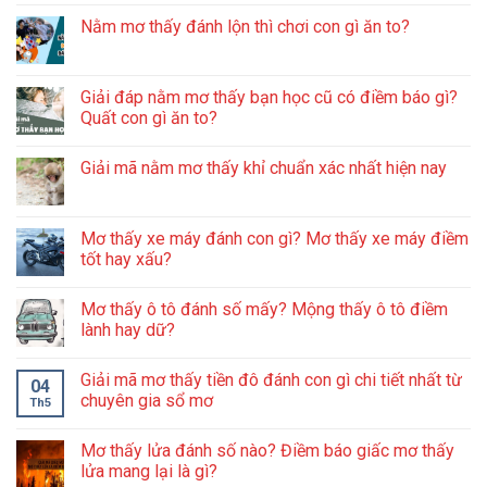
Nằm mơ thấy đánh lộn thì chơi con gì ăn to?
Giải đáp nằm mơ thấy bạn học cũ có điềm báo gì?
Quất con gì ăn to?
Giải mã nằm mơ thấy khỉ chuẩn xác nhất hiện nay
Mơ thấy xe máy đánh con gì? Mơ thấy xe máy điềm
tốt hay xấu?
Mơ thấy ô tô đánh số mấy? Mộng thấy ô tô điềm
lành hay dữ?
Giải mã mơ thấy tiền đô đánh con gì chi tiết nhất từ
04
chuyên gia sổ mơ
Th5
Mơ thấy lửa đánh số nào? Điềm báo giấc mơ thấy
lửa mang lại là gì?