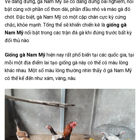
Về dáng đứng, gà Nam Mỹ sẽ có dáng đứng oai nghiêm, nổi
bật cùng với phần cổ thon dài, phần đầu nhỏ và mào gà đỏ
chót. Đặc biệt, gà Nam Mỹ có một cặp chân cực kỳ cứng
chắc, khỏe mạnh. Tổng thể sẽ khiến chiến kê là
giống gà
Nam Mỹ
nổi bật trong các trận đá gà khi đứng trước bất kỳ
đối thủ nào.
Giống gà Nam Mỹ
hiện nay rất phổ biến tại các quốc gia, tại
mỗi một địa điểm lai tạo giống gà này có thể có màu lông
khác nhau. Một số màu lông thường nhìn thấy ở gà Nam Mỹ
có thể kể đến như xám, vàng, nâu.