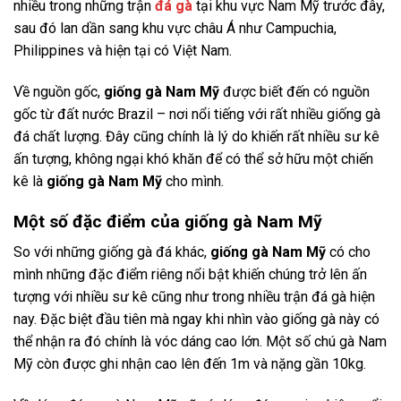
nhiều trong những trận
đá gà
tại khu vực Nam Mỹ trước đây,
sau đó lan dần sang khu vực châu Á như Campuchia,
Philippines và hiện tại có Việt Nam.
Về nguồn gốc,
giống gà Nam Mỹ
được biết đến có nguồn
gốc từ đất nước Brazil – nơi nổi tiếng với rất nhiều giống gà
đá chất lượng. Đây cũng chính là lý do khiến rất nhiều sư kê
ấn tượng, không ngại khó khăn để có thể sở hữu một chiến
kê là
giống gà Nam Mỹ
cho mình.
Một số đặc điểm của giống gà Nam Mỹ
So với những giống gà đá khác,
giống gà Nam Mỹ
có cho
mình những đặc điểm riêng nổi bật khiến chúng trở lên ấn
tượng với nhiều sư kê cũng như trong nhiều trận đá gà hiện
nay. Đặc biệt đầu tiên mà ngay khi nhìn vào giống gà này có
thể nhận ra đó chính là vóc dáng cao lớn. Một số chú gà Nam
Mỹ còn được ghi nhận cao lên đến 1m và nặng gần 10kg.