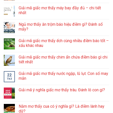
Giải mã giấc mơ thấy máy bay đầy đủ – chi tiết
nhất
Ngủ mơ thấy ăn trộm báo hiệu điềm gì? Đánh số
mấy?
Giải mã giấc mơ thấy ếch cùng nhiều điềm báo tốt –
xấu khác nhau
Giải mã giấc mơ thấy chim ẩn chứa điềm báo gì chi
tiết nhất
Giải mã giấc mơ thấy nước ngập, lũ lụt. Con số may
22
mắn
Th3
Giải mã ý nghĩa giấc mơ thấy trâu. Đánh lô con gì?
Nằm mơ thấy cua có ý nghĩa gì? Là điềm lành hay
dữ?