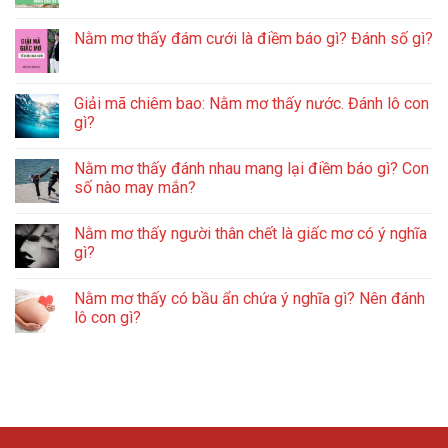
Nằm mơ thấy đám cưới là điềm báo gì? Đánh số gì?
Giải mã chiêm bao: Nằm mơ thấy nước. Đánh lô con
gì?
Nằm mơ thấy đánh nhau mang lại điềm báo gì? Con
số nào may mắn?
Nằm mơ thấy người thân chết là giấc mơ có ý nghĩa
gì?
Nằm mơ thấy có bầu ẩn chứa ý nghĩa gì? Nên đánh
lô con gì?