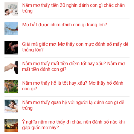
Nằm mơ thấy tiền 20 nghìn đánh con gì chắc chắn
trúng
Mơ bắt được chim đánh con gì trúng lớn?
Giải mã giấc mơ: Mơ thấy con mực đánh số mấy dễ
thắng lớn?
Nằm mơ thấy mất tiền điềm tốt hay xấu? Nằm mơ
mất tiền đánh con gì?
Nằm mơ thấy hổ là tốt hay xấu? Mơ thấy hổ đánh
con gì?
Nằm mơ thấy quan hệ với người lạ đánh con gì dễ
trúng
Ý nghĩa nằm mơ thấy đi chùa, nên đánh số nào khi
gặp giấc mơ này?