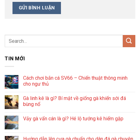
TIN MỚI
Cách chơi bắn cá SV66 – Chiến thuật thông minh
cho ngư thủ
Gà linh kê là gì? Bí mật về giống gà khiến sới đá
bùng nổ
Vảy gà vấn cán là gì? Hé lộ tướng kê hiếm gặp
Hướng dẫn lên cựa gà chuẩn cho dân đá gà chuyên