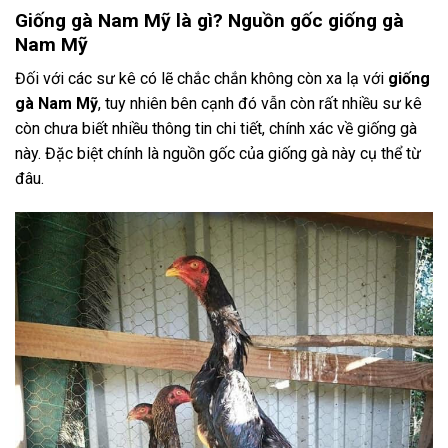
Giống gà Nam Mỹ là gì? Nguồn gốc giống gà
Nam Mỹ
Đối với các sư kê có lẽ chắc chắn không còn xa lạ với
giống
gà Nam Mỹ
, tuy nhiên bên cạnh đó vẫn còn rất nhiều sư kê
còn chưa biết nhiều thông tin chi tiết, chính xác về giống gà
này. Đặc biệt chính là nguồn gốc của giống gà này cụ thể từ
đâu.