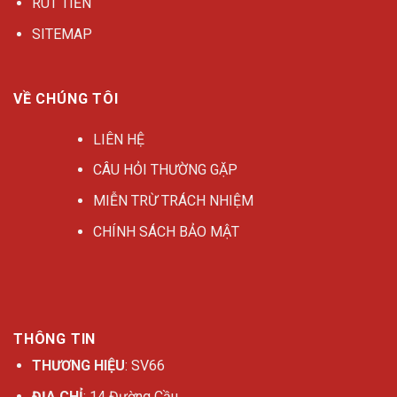
RÚT TIỀN
SITEMAP
VỀ CHÚNG TÔI
LIÊN HỆ
CÂU HỎI THƯỜNG GẶP
MIỄN TRỪ TRÁCH NHIỆM
CHÍNH SÁCH BẢO MẬT
THÔNG TIN
THƯƠNG HIỆU
: SV66
ĐỊA CHỈ
: 14 Đường Cầu