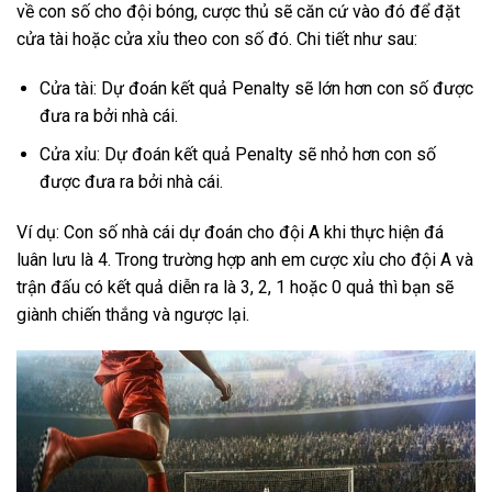
về con số cho đội bóng, cược thủ sẽ căn cứ vào đó để đặt
cửa tài hoặc cửa xỉu theo con số đó. Chi tiết như sau:
Cửa tài: Dự đoán kết quả Penalty sẽ lớn hơn con số được
đưa ra bởi nhà cái.
Cửa xỉu: Dự đoán kết quả Penalty sẽ nhỏ hơn con số
được đưa ra bởi nhà cái.
Ví dụ: Con số nhà cái dự đoán cho đội A khi thực hiện đá
luân lưu là 4. Trong trường hợp anh em cược xỉu cho đội A và
trận đấu có kết quả diễn ra là 3, 2, 1 hoặc 0 quả thì bạn sẽ
giành chiến thắng và ngược lại.