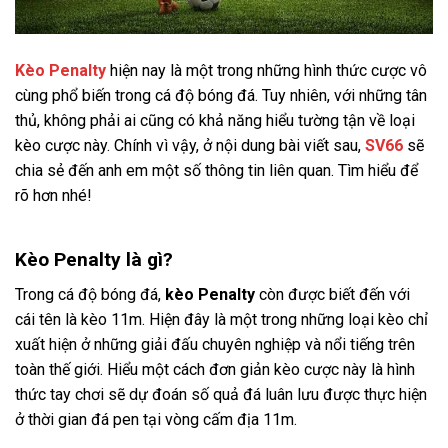
Kèo Penalty
hiện nay là một trong những hình thức cược vô
cùng phổ biến trong cá độ bóng đá. Tuy nhiên, với những tân
thủ, không phải ai cũng có khả năng hiểu tường tận về loại
kèo cược này. Chính vì vậy, ở nội dung bài viết sau,
SV66
sẽ
chia sẻ đến anh em một số thông tin liên quan. Tìm hiểu để
rõ hơn nhé!
Kèo Penalty là gì?
Trong cá độ bóng đá,
kèo Penalty
còn được biết đến với
cái tên là kèo 11m. Hiện đây là một trong những loại kèo chỉ
xuất hiện ở những giải đấu chuyên nghiệp và nổi tiếng trên
toàn thế giới. Hiểu một cách đơn giản kèo cược này là hình
thức tay chơi sẽ dự đoán số quả đá luân lưu được thực hiện
ở thời gian đá pen tại vòng cấm địa 11m.