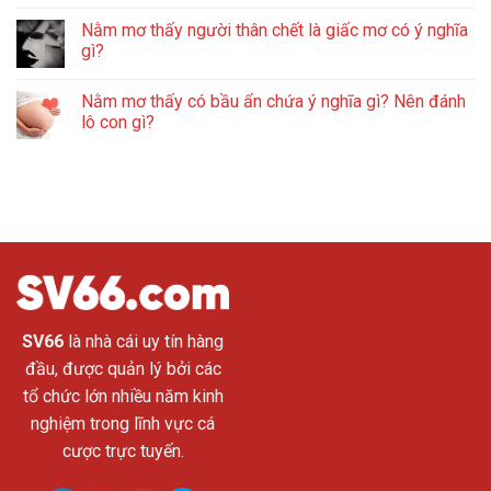
Nằm mơ thấy người thân chết là giấc mơ có ý nghĩa
gì?
Nằm mơ thấy có bầu ẩn chứa ý nghĩa gì? Nên đánh
lô con gì?
SV66
là nhà cái uy tín hàng
đầu, được quản lý bởi các
tổ chức lớn nhiều năm kinh
nghiệm trong lĩnh vực cá
cược trực tuyến.