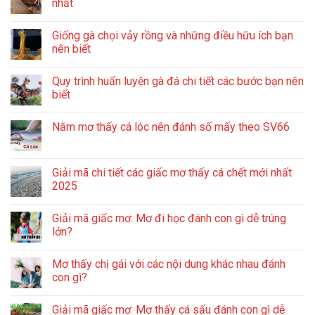
nhất
Giống gà chọi vảy rồng và những điều hữu ích bạn
nên biết
Quy trình huấn luyện gà đá chi tiết các bước bạn nên
biết
Nằm mơ thấy cá lóc nên đánh số mấy theo SV66
Giải mã chi tiết các giấc mơ thấy cá chết mới nhất
2025
Giải mã giấc mơ: Mơ đi học đánh con gì dễ trúng
lớn?
Mơ thấy chị gái với các nội dung khác nhau đánh
con gì?
Giải mã giấc mơ: Mơ thấy cá sấu đánh con gì dễ