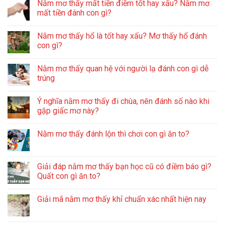
Nằm mơ thấy mất tiền điềm tốt hay xấu? Nằm mơ
mất tiền đánh con gì?
Nằm mơ thấy hổ là tốt hay xấu? Mơ thấy hổ đánh
con gì?
Nằm mơ thấy quan hệ với người lạ đánh con gì dễ
trúng
Ý nghĩa nằm mơ thấy đi chùa, nên đánh số nào khi
gặp giấc mơ này?
Nằm mơ thấy đánh lộn thì chơi con gì ăn to?
Giải đáp nằm mơ thấy bạn học cũ có điềm báo gì?
Quất con gì ăn to?
Giải mã nằm mơ thấy khỉ chuẩn xác nhất hiện nay