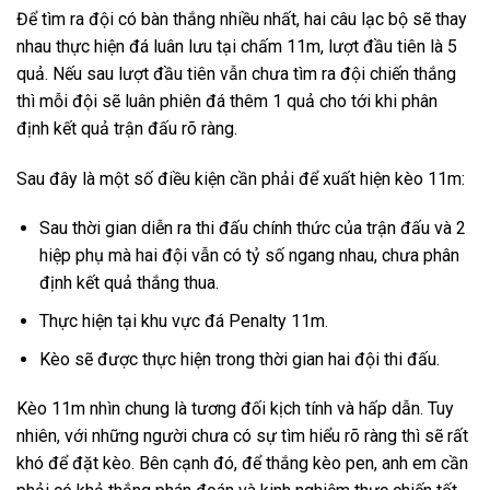
Để tìm ra đội có bàn thắng nhiều nhất, hai câu lạc bộ sẽ thay
nhau thực hiện đá luân lưu tại chấm 11m, lượt đầu tiên là 5
quả. Nếu sau lượt đầu tiên vẫn chưa tìm ra đội chiến thắng
thì mỗi đội sẽ luân phiên đá thêm 1 quả cho tới khi phân
định kết quả trận đấu rõ ràng.
Sau đây là một số điều kiện cần phải để xuất hiện kèo 11m:
Sau thời gian diễn ra thi đấu chính thức của trận đấu và 2
hiệp phụ mà hai đội vẫn có tỷ số ngang nhau, chưa phân
định kết quả thắng thua.
Thực hiện tại khu vực đá Penalty 11m.
Kèo sẽ được thực hiện trong thời gian hai đội thi đấu.
Kèo 11m nhìn chung là tương đối kịch tính và hấp dẫn. Tuy
nhiên, với những người chưa có sự tìm hiểu rõ ràng thì sẽ rất
khó để đặt kèo. Bên cạnh đó, để thắng kèo pen, anh em cần