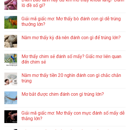
lô đề số gì?
Giải mã giấc mơ: Mơ thấy bò đánh con gì dễ trúng
thưởng lớn?
Nằm mơ thấy kỳ đà nên đánh con gì để trúng lớn?
Mơ thấy chim sẻ đánh số mấy? Giấc mơ liên quan
đến chim sẻ
Nằm mơ thấy tiền 20 nghìn đánh con gì chắc chắn
trúng
Mơ bắt được chim đánh con gì trúng lớn?
Giải mã giấc mơ: Mơ thấy con mực đánh số mấy dễ
thắng lớn?