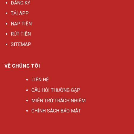
ĐĂNG KÝ
TẢI APP
NẠP TIỀN
RÚT TIỀN
SITEMAP
VỀ CHÚNG TÔI
LIÊN HỆ
CÂU HỎI THƯỜNG GẶP
MIỄN TRỪ TRÁCH NHIỆM
CHÍNH SÁCH BẢO MẬT