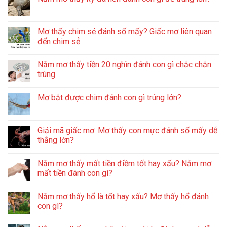
Mơ thấy chim sẻ đánh số mấy? Giấc mơ liên quan
đến chim sẻ
Nằm mơ thấy tiền 20 nghìn đánh con gì chắc chắn
trúng
Mơ bắt được chim đánh con gì trúng lớn?
Giải mã giấc mơ: Mơ thấy con mực đánh số mấy dễ
thắng lớn?
Nằm mơ thấy mất tiền điềm tốt hay xấu? Nằm mơ
mất tiền đánh con gì?
Nằm mơ thấy hổ là tốt hay xấu? Mơ thấy hổ đánh
con gì?