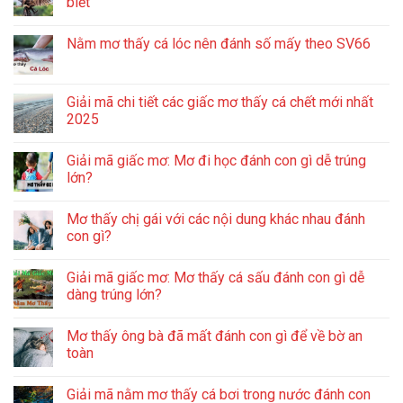
biết
Nằm mơ thấy cá lóc nên đánh số mấy theo SV66
Giải mã chi tiết các giấc mơ thấy cá chết mới nhất
2025
Giải mã giấc mơ: Mơ đi học đánh con gì dễ trúng
lớn?
Mơ thấy chị gái với các nội dung khác nhau đánh
con gì?
Giải mã giấc mơ: Mơ thấy cá sấu đánh con gì dễ
dàng trúng lớn?
Mơ thấy ông bà đã mất đánh con gì để về bờ an
toàn
Giải mã nằm mơ thấy cá bơi trong nước đánh con