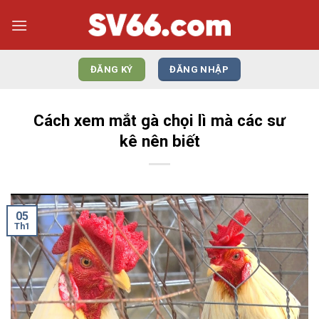
Bỏ
qua
nội
dung
ĐĂNG KÝ
ĐĂNG NHẬP
Cách xem mắt gà chọi lì mà các sư
kê nên biết
05
Th1