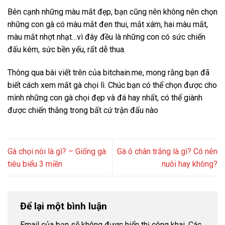
Bên cạnh những màu mắt đẹp, bạn cũng nên không nên chọn
những con gà có màu mắt đen thui, mắt xám, hai màu mắt,
màu mắt nhợt nhạt…vì đây đều là những con có sức chiến
đấu kém, sức bền yếu, rất dễ thua.
Thông qua bài viết trên của bitchain.me, mong rằng bạn đã
biết cách xem mắt gà chọi lì. Chúc bạn có thể chọn được cho
mình những con gà chọi đẹp và đá hay nhất, có thể giành
được chiến thắng trong bất cứ trận đấu nào
Gà chọi nòi là gì? – Giống gà
Gà ô chân trắng là gì? Có nên
tiêu biểu 3 miền
nuôi hay không?
Để lại một bình luận
Email của bạn sẽ không được hiển thị công khai.
Các