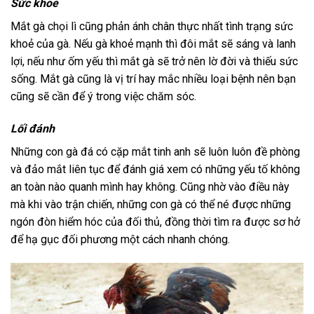
Sức khoẻ
Mắt gà chọi lì cũng phản ánh chân thực nhất tình trạng sức
khoẻ của gà. Nếu gà khoẻ mạnh thì đôi mắt sẽ sáng và lanh
lợi, nếu như ốm yếu thì mắt gà sẽ trở nên lờ đời và thiếu sức
sống. Mắt gà cũng là vị trí hay mắc nhiều loại bệnh nên bạn
cũng sẽ cần để ý trong việc chăm sóc.
Lối đánh
Những con gà đá có cặp mắt tinh anh sẽ luôn luôn đề phòng
và đảo mắt liên tục để đánh giá xem có những yếu tố không
an toàn nào quanh mình hay không. Cũng nhờ vào điều này
mà khi vào trận chiến, những con gà có thể né được những
ngón đòn hiểm hóc của đối thủ, đồng thời tìm ra được sơ hở
để hạ gục đối phương một cách nhanh chóng.