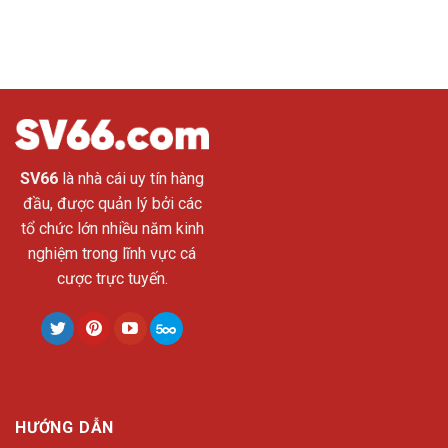
SV66
là nhà cái uy tín hàng
đầu, được quản lý bởi các
tổ chức lớn nhiều năm kinh
nghiệm trong lĩnh vực cá
cược trực tuyến.
HƯỚNG DẪN