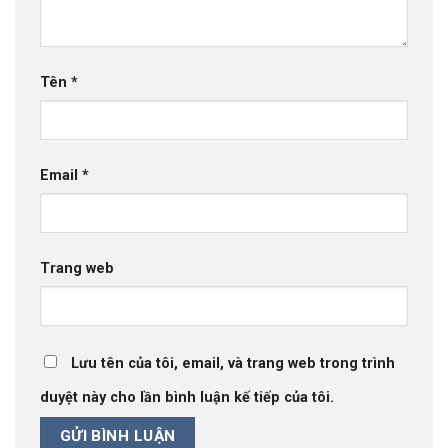
Tên
*
Email
*
Trang web
Lưu tên của tôi, email, và trang web trong trình
duyệt này cho lần bình luận kế tiếp của tôi.