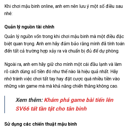
Khi chơi mậu binh online, anh em nên lưu ý một số điều sau
nhé:
Quản lý nguồn tài chính
Quản lý nguồn vốn trong khi chơi mậu binh mà một điều đặc
biệt quan trọng. Anh em hãy đảm bảo rằng mình đã tính toán
đến tất cả trường hợp xảy ra và chuẩn bị đủ để dự phòng.
Ngoài ra, anh em hãy giữ cho mình một cái đầu lạnh và làm
rõ cách dùng số tiền đó như thế nào là hiệu quả nhất. Hãy
nhớ tránh việc chơi tất tay hay đặt cược quá nhiều tiền vào
những ván game mà mà khả năng chiến thắng không cao.
Xem thêm:
Khám phá game bài tiến lên
SV66 tất tần tật cho tân binh
Sử dụng các chiến thuật mậu binh