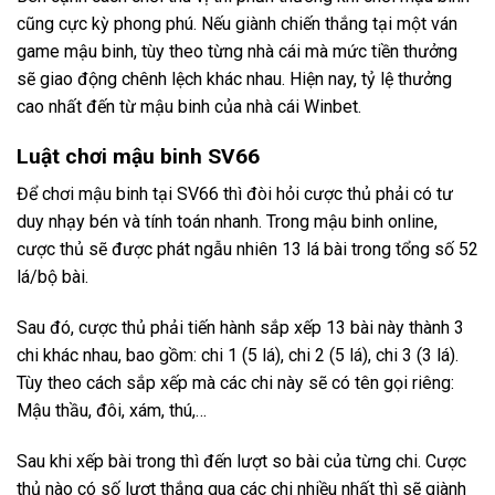
cũng cực kỳ phong phú. Nếu giành chiến thắng tại một ván
game mậu binh, tùy theo từng nhà cái mà mức tiền thưởng
sẽ giao động chênh lệch khác nhau. Hiện nay, tỷ lệ thưởng
cao nhất đến từ mậu binh của nhà cái Winbet.
Luật chơi mậu binh SV66
Để chơi mậu binh tại SV66 thì đòi hỏi cược thủ phải có tư
duy nhạy bén và tính toán nhanh. Trong mậu binh online,
cược thủ sẽ được phát ngẫu nhiên 13 lá bài trong tổng số 52
lá/bộ bài.
Sau đó, cược thủ phải tiến hành sắp xếp 13 bài này thành 3
chi khác nhau, bao gồm: chi 1 (5 lá), chi 2 (5 lá), chi 3 (3 lá).
Tùy theo cách sắp xếp mà các chi này sẽ có tên gọi riêng:
Mậu thầu, đôi, xám, thú,…
Sau khi xếp bài trong thì đến lượt so bài của từng chi. Cược
thủ nào có số lượt thắng qua các chi nhiều nhất thì sẽ giành