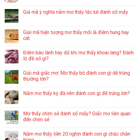
Giả mã ý nghĩa nằm mơ thấy tắc kè đánh số mấy
Giải mã hiện tượng mơ thấy mối là điềm hung hay
cát
Điềm báo lành hay dữ khi mơ thấy khoai lang? Đánh
lô đề số gì?
Giải mã giấc mơ: Mơ thấy bò đánh con gì dễ trúng
thưởng lớn?
Nằm mơ thấy kỳ đà nên đánh con gì để trúng lớn?
Mơ thấy chim sẻ đánh số mấy? Giấc mơ liên quan
đến chim sẻ
Nằm mơ thấy tiền 20 nghìn đánh con gì chắc chắn
trúng