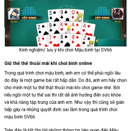
Kinh nghiệm/ lưu ý khi chơi Mậu binh tại SV66
Giữ thế thế thoải mái khi chơi binh online
Trong quá trình chơi mậu binh, anh em có thể phải ngồi lâu
do đây là một game bài rất hấp dẫn. Do đó, anh em hãy chọn
cho mình một tư thế thật thoải mái khi chơi game nhé. Bởi
nếu ngồi một tư thế sai thì rất dễ ảnh hưởng đến sức khỏe
và khả năng tập trung của anh em. Như vậy thì cũng sẽ gián
tiếp gây ra những quyết định sai lầm trong quá trình chơi
mậu binh SV66.
Trên đây là tất tần tật những thông tin liên quan đến Mậu