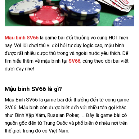
Mậu binh SV66
là game bài đổi thưởng vô cùng HOT hiện
nay. Với lối chơi thú vị đòi hỏi tư duy logic cao, mậu binh
được rất nhiều cược thủ trong và ngoài nước yêu thích. Để
tìm hiểu thêm về mậu binh tại
SV66
, cùng theo dõi bài viết
dưới đây nhé!
Mậu binh SV66 là gì?
Mậu Binh SV66 là game bài đổi thưởng đến từ công game
SV66. Mậu binh còn được biết đến với nhiều tên gọi khác
như: Binh Xập Xám, Russian Poker, …. Đây là game bài có
nguồn gốc đến từ Trung Quốc và phổ biên ở nhiều nơi trên
thế giới, trong đó có Việt Nam.