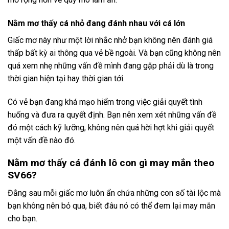
Nằm mơ thấy cá nhỏ đang đánh nhau với cá lớn
Giấc mơ này như một lời nhắc nhở bạn không nên đánh giá
thấp bất kỳ ai thông qua vẻ bề ngoài. Và bạn cũng không nên
quá xem nhẹ những vấn đề mình đang gặp phải dù là trong
thời gian hiện tại hay thời gian tới.
Có vẻ bạn đang khá mạo hiểm trong việc giải quyết tình
huống và đưa ra quyết định. Bạn nên xem xét những vấn đề
đó một cách kỹ lưỡng, không nên quá hời hợt khi giải quyết
một vấn đề nào đó.
Nằm mơ thấy cá đánh lô con gì may mắn theo
SV66?
Đằng sau mỗi giấc mơ luôn ẩn chứa những con số tài lộc mà
bạn không nên bỏ qua, biết đâu nó có thể đem lại may mắn
cho bạn.