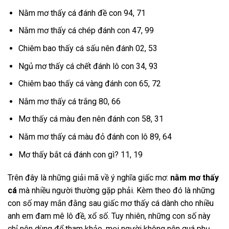
Nằm mơ thấy cá đánh đề con 94, 71
Nằm mơ thấy cá chép đánh con 47, 99
Chiêm bao thấy cá sấu nên đánh 02, 53
Ngủ mơ thấy cá chết đánh lô con 34, 93
Chiêm bao thấy cá vàng đánh con 65, 72
Nằm mơ thấy cá trắng 80, 66
Mơ thấy cá màu đen nên đánh con 58, 31
Nằm mơ thấy cá màu đỏ đánh con lô 89, 64
Mơ thấy bắt cá đánh con gì? 11, 19
Trên đây là những giải mã về ý nghĩa giấc mơ:
nằm mơ thấy
cá
mà nhiều người thường gặp phải. Kèm theo đó là những
con số may mắn đằng sau giấc mơ thấy cá dành cho nhiều
anh em đam mê lô đề, xổ số. Tuy nhiên, những con số này
chỉ nên dùng để tham khảo, mọi người không nên quá phụ