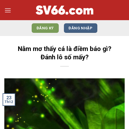
Bỏ
qua
nội
dung
ĐĂNG KÝ
ĐĂNG NHẬP
Nằm mơ thấy cá là điềm báo gì?
Đánh lô số mấy?
23
Th12