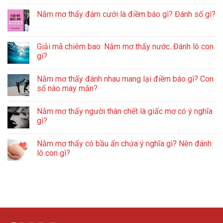
Nằm mơ thấy đám cưới là điềm báo gì? Đánh số gì?
Giải mã chiêm bao: Nằm mơ thấy nước. Đánh lô con
gì?
Nằm mơ thấy đánh nhau mang lại điềm báo gì? Con
số nào may mắn?
Nằm mơ thấy người thân chết là giấc mơ có ý nghĩa
gì?
Nằm mơ thấy có bầu ẩn chứa ý nghĩa gì? Nên đánh
lô con gì?