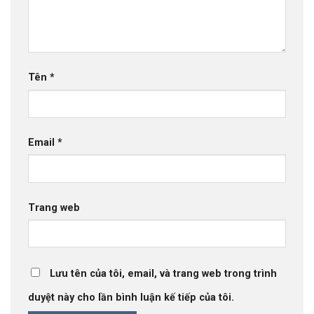
Tên
*
Email
*
Trang web
Lưu tên của tôi, email, và trang web trong trình
duyệt này cho lần bình luận kế tiếp của tôi.