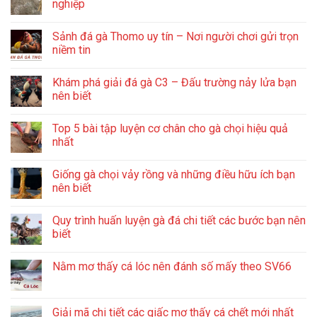
nghiệp
Sảnh đá gà Thomo uy tín – Nơi người chơi gửi trọn
niềm tin
Khám phá giải đá gà C3 – Đấu trường nảy lửa bạn
nên biết
Top 5 bài tập luyện cơ chân cho gà chọi hiệu quả
nhất
Giống gà chọi vảy rồng và những điều hữu ích bạn
nên biết
Quy trình huấn luyện gà đá chi tiết các bước bạn nên
biết
Nằm mơ thấy cá lóc nên đánh số mấy theo SV66
Giải mã chi tiết các giấc mơ thấy cá chết mới nhất