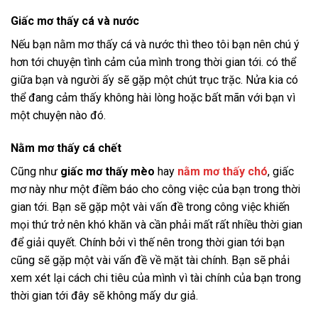
Giấc mơ thấy cá và nước
Nếu bạn nằm mơ thấy cá và nước thì theo tôi bạn nên chú ý
hơn tới chuyện tình cảm của mình trong thời gian tới. có thể
giữa bạn và người ấy sẽ gặp một chút trục trặc. Nửa kia có
thể đang cảm thấy không hài lòng hoặc bất mãn với bạn vì
một chuyện nào đó.
Nằm mơ thấy cá chết
Cũng như
giấc mơ thấy mèo
hay
nằm mơ thấy chó
, giấc
mơ này như một điềm báo cho công việc của bạn trong thời
gian tới. Bạn sẽ gặp một vài vấn đề trong công việc khiến
mọi thứ trở nên khó khăn và cần phải mất rất nhiều thời gian
để giải quyết. Chính bởi vì thế nên trong thời gian tới bạn
cũng sẽ gặp một vài vấn đề về mặt tài chính. Bạn sẽ phải
xem xét lại cách chi tiêu của mình vì tài chính của bạn trong
thời gian tới đây sẽ không mấy dư giả.