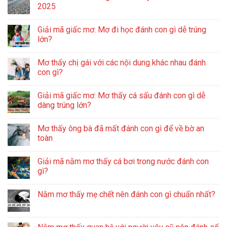
2025
Giải mã giấc mơ: Mơ đi học đánh con gì dễ trúng
lớn?
Mơ thấy chị gái với các nội dung khác nhau đánh
con gì?
Giải mã giấc mơ: Mơ thấy cá sấu đánh con gì dễ
dàng trúng lớn?
Mơ thấy ông bà đã mất đánh con gì để về bờ an
toàn
Giải mã nằm mơ thấy cá bơi trong nước đánh con
gì?
Nằm mơ thấy mẹ chết nên đánh con gì chuẩn nhất?