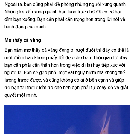
Ngoài ra, bạn cũng phải đề phòng những người xung quanh.
Những kẻ xấu xung quanh bạn luôn trực chờ để có cơ hội
dìm bạn xuống. Bạn cần phải cẩn trọng hơn trong lời nói và
hành động của mình.
Mơ thấy cá vàng
Bạn nằm mơ thấy cá vàng đang bị rượt đuổi thì đây có thể là
một điềm báo không mấy tốt đẹp cho bạn. Thời gian tới đây
bạn cần phải cẩn thận hơn trong việc đi lại hay tiếp xúc với
người lạ. Bạn sẽ gặp phải một vài nguy hiểm mà không thể
lường trước được, và cũng không có ai ở bên cạnh và giúp
đỡ bạn tại thời điểm đó cho nên bạn phải tự xoay sở và giải
quyết một mình.