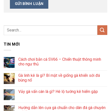
TIN MỚI
Cách chơi bắn cá SV66 – Chiến thuật thông minh
cho ngư thủ
Gà linh kê là gì? Bí mật về giống gà khiến sới đá
bùng nổ
Vảy gà vấn cán là gì? Hé lộ tướng kê hiếm gặp
Hướng dẫn lên cựa gà chuẩn cho dân đá gà chuyên