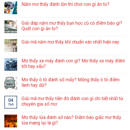
Nằm mơ thấy đánh lộn thì chơi con gì ăn to?
Giải đáp nằm mơ thấy bạn học cũ có điềm báo gì?
Quất con gì ăn to?
Giải mã nằm mơ thấy khỉ chuẩn xác nhất hiện nay
Mơ thấy xe máy đánh con gì? Mơ thấy xe máy điềm
tốt hay xấu?
Mơ thấy ô tô đánh số mấy? Mộng thấy ô tô điềm
lành hay dữ?
Giải mã mơ thấy tiền đô đánh con gì chi tiết nhất từ
04
chuyên gia sổ mơ
Th5
Mơ thấy lửa đánh số nào? Điềm báo giấc mơ thấy
lửa mang lại là gì?