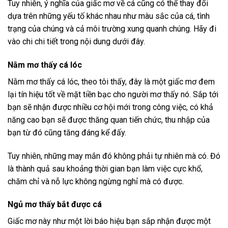
Tuy nhiên, ý nghĩa của giấc mơ về cá cũng có thể thay đổi
dựa trên những yếu tố khác nhau như màu sắc của cá, tình
trạng của chúng và cả môi trường xung quanh chúng. Hãy đi
vào chi chi tiết trong nội dung dưới đây.
Nằm mơ thấy cá lóc
Nằm mơ thấy cá lóc, theo tôi thấy, đây là một giấc mơ đem
lại tín hiệu tốt về mặt tiền bạc cho người mơ thấy nó. Sắp tới
bạn sẽ nhận được nhiều cơ hội mới trong công việc, có khả
năng cao bạn sẽ được thăng quan tiến chức, thu nhập của
bạn từ đó cũng tăng đáng kể đấy.
Tuy nhiên, những may mắn đó không phải tự nhiên mà có. Đó
là thành quả sau khoảng thời gian bạn làm việc cực khổ,
chăm chỉ và nỗ lực không ngừng nghỉ mà có được.
Ngủ mơ thấy bắt được cá
Giấc mơ này như một lời báo hiệu bạn sắp nhận được một