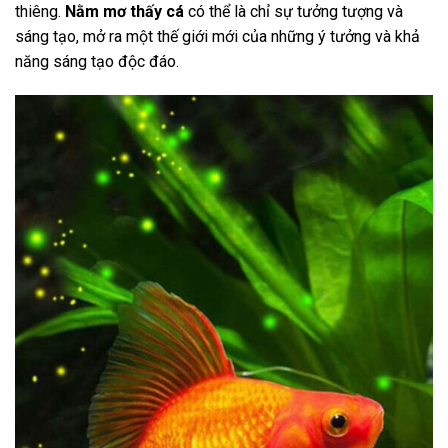
thiêng.
Nằm mơ thấy cá
có thể là chỉ sự tưởng tượng và
sáng tạo, mở ra một thế giới mới của những ý tưởng và khả
năng sáng tạo độc đáo.