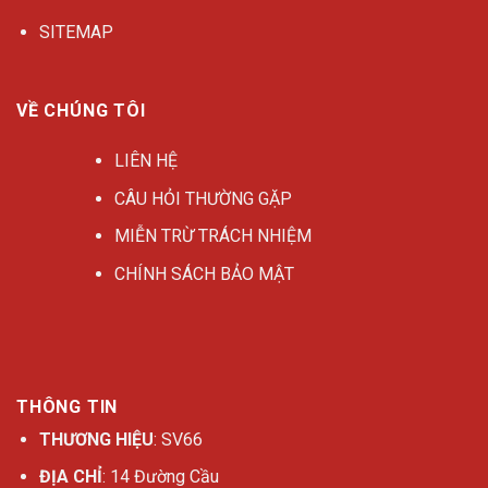
SITEMAP
VỀ CHÚNG TÔI
LIÊN HỆ
CÂU HỎI THƯỜNG GẶP
MIỄN TRỪ TRÁCH NHIỆM
CHÍNH SÁCH BẢO MẬT
THÔNG TIN
THƯƠNG HIỆU
: SV66
ĐỊA CHỈ
: 14 Đường Cầu