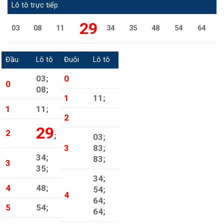
Lô tô trực tiếp
29
03
08
11
34
35
48
54
64
Đầu
Lô tô
Đuôi
Lô tô
03;
0
0
08;
1
11;
1
11;
2
29
2
;
03;
3
83;
34;
83;
3
35;
34;
4
48;
54;
4
64;
5
54;
64;