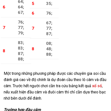
64;
5
35;
6
64;
67;
6
76;
76;
67;
7
77;
7
77;
79;
87;
83;
08;
83;
8
48;
8
87;
88;
88;
Một trong những phương pháp được các chuyên gia soi cầu
đánh giá cao về độ chính là dự đoán cầu theo lô câm và đầu
câm. Trước hết người chơi cần tra cứu bảng kết quả
xổ số
,
nếu xuất hiện đầu câm và đuôi câm thì chỉ cần dựa theo bạc
nhớ bên dưới để đánh.
Trường hợp đầu câm