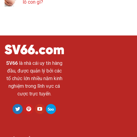
lô con gì?
SV66
là nhà cái uy tín hàng
đầu, được quản lý bởi các
tổ chức lớn nhiều năm kinh
nghiệm trong lĩnh vực cá
cược trực tuyến.