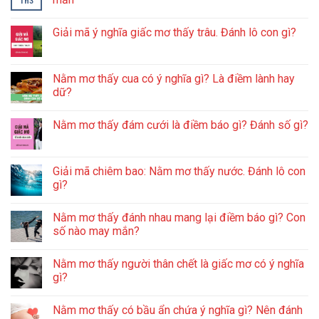
Th3
Giải mã ý nghĩa giấc mơ thấy trâu. Đánh lô con gì?
Nằm mơ thấy cua có ý nghĩa gì? Là điềm lành hay
dữ?
Nằm mơ thấy đám cưới là điềm báo gì? Đánh số gì?
Giải mã chiêm bao: Nằm mơ thấy nước. Đánh lô con
gì?
Nằm mơ thấy đánh nhau mang lại điềm báo gì? Con
số nào may mắn?
Nằm mơ thấy người thân chết là giấc mơ có ý nghĩa
gì?
Nằm mơ thấy có bầu ẩn chứa ý nghĩa gì? Nên đánh