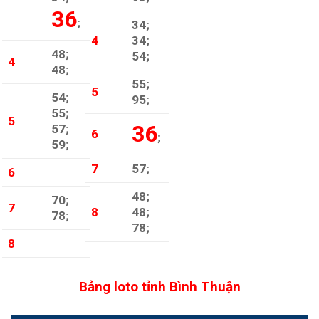
36
;
34;
4
34;
48;
54;
4
48;
55;
5
54;
95;
55;
5
36
57;
6
;
59;
7
57;
6
48;
70;
7
8
48;
78;
78;
8
Bảng loto tỉnh Bình Thuận