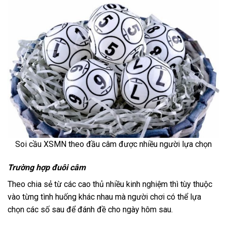
Soi cầu XSMN theo đầu câm được nhiều người lựa chọn
Trường hợp đuôi câm
Theo chia sẻ từ các cao thủ nhiều kinh nghiệm thì tùy thuộc
vào từng tình huống khác nhau mà người chơi có thể lựa
chọn các số sau để đánh đề cho ngày hôm sau.