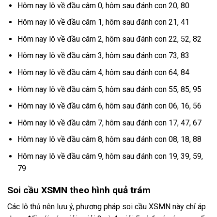
Hôm nay lô về đầu câm 0, hôm sau đánh con 20, 80
Hôm nay lô về đầu câm 1, hôm sau đánh con 21, 41
Hôm nay lô về đầu câm 2, hôm sau đánh con 22, 52, 82
Hôm nay lô về đầu câm 3, hôm sau đánh con 73, 83
Hôm nay lô về đầu câm 4, hôm sau đánh con 64, 84
Hôm nay lô về đầu câm 5, hôm sau đánh con 55, 85, 95
Hôm nay lô về đầu câm 6, hôm sau đánh con 06, 16, 56
Hôm nay lô về đầu câm 7, hôm sau đánh con 17, 47, 67
Hôm nay lô về đầu câm 8, hôm sau đánh con 08, 18, 88
Hôm nay lô về đầu câm 9, hôm sau đánh con 19, 39, 59,
79
Soi cầu XSMN theo hình quả trám
Các lô thủ nên lưu ý, phương pháp soi cầu XSMN này chỉ áp