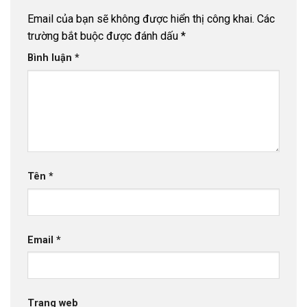
Email của bạn sẽ không được hiển thị công khai.
Các
trường bắt buộc được đánh dấu
*
Bình luận
*
Tên
*
Email
*
Trang web