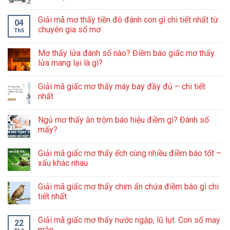
Giải mã mơ thấy tiền đô đánh con gì chi tiết nhất từ
04
chuyên gia sổ mơ
Th5
Mơ thấy lửa đánh số nào? Điềm báo giấc mơ thấy
lửa mang lại là gì?
Giải mã giấc mơ thấy máy bay đầy đủ – chi tiết
nhất
Ngủ mơ thấy ăn trộm báo hiệu điềm gì? Đánh số
mấy?
Giải mã giấc mơ thấy ếch cùng nhiều điềm báo tốt –
xấu khác nhau
Giải mã giấc mơ thấy chim ẩn chứa điềm báo gì chi
tiết nhất
Giải mã giấc mơ thấy nước ngập, lũ lụt. Con số may
22
mắn