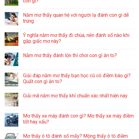
con gì?
Nằm mơ thấy quan hệ với người lạ đánh con gì dễ
trúng
Ý nghĩa nằm mơ thấy đi chùa, nên đánh số nào khi
gặp giấc mơ này?
Nằm mơ thấy đánh lộn thì chơi con gì ăn to?
Giải đáp nằm mơ thấy bạn học cũ có điềm báo gì?
Quất con gì ăn to?
Giải mã nằm mơ thấy khỉ chuẩn xác nhất hiện nay
Mơ thấy xe máy đánh con gì? Mơ thấy xe máy điềm
tốt hay xấu?
Mơ thấy ô tô đánh số mấy? Mộng thấy ô tô điềm