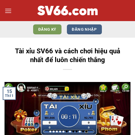
Bỏ
qua
nội
dung
ĐĂNG KÝ
ĐĂNG NHẬP
Tài xỉu SV66 và cách chơi hiệu quả
nhất để luôn chiến thắng
15
Th11