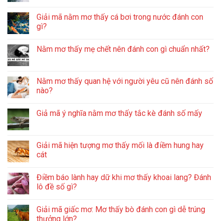
Giải mã nằm mơ thấy cá bơi trong nước đánh con
gì?
Nằm mơ thấy mẹ chết nên đánh con gì chuẩn nhất?
Nằm mơ thấy quan hệ với người yêu cũ nên đánh số
nào?
Giả mã ý nghĩa nằm mơ thấy tắc kè đánh số mấy
Giải mã hiện tượng mơ thấy mối là điềm hung hay
cát
Điềm báo lành hay dữ khi mơ thấy khoai lang? Đánh
lô đề số gì?
Giải mã giấc mơ: Mơ thấy bò đánh con gì dễ trúng
thưởng lớn?