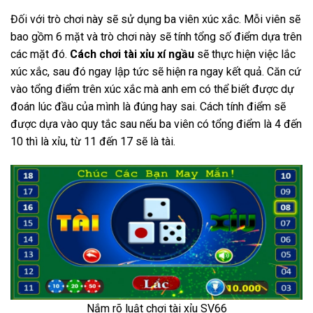
Đối với trò chơi này sẽ sử dụng ba viên xúc xắc. Mỗi viên sẽ
bao gồm 6 mặt và trò chơi này sẽ tính tổng số điểm dựa trên
các mặt đó.
Cách chơi tài xỉu xí ngầu
sẽ thực hiện việc lắc
xúc xắc, sau đó ngay lập tức sẽ hiện ra ngay kết quả. Căn cứ
vào tổng điểm trên xúc xắc mà anh em có thể biết được dự
đoán lúc đầu của mình là đúng hay sai. Cách tính điểm sẽ
được dựa vào quy tắc sau nếu ba viên có tổng điểm là 4 đến
10 thì là xỉu, từ 11 đến 17 sẽ là tài.
Nắm rõ luật chơi tài xỉu SV66