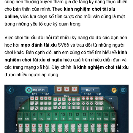
cũng nên thường xuyên tham gia để tăng kỹ năng thực chiến
cho bản thân của mình. Theo
kinh nghiệm chơi tài xỉu
online
, việc lựa chọn số tiền cược cho mỗi ván cũng là một
trong những yếu tố cực kỳ quan trọng.
Việc chơi tài xỉu đòi hỏi rất nhiều kỹ năng do đó các bạn nên
học hỏi
mẹo đánh tài xỉu
SV66 và trau dồi từ những người
chơi khác. Bên cạnh đó, anh em cũng có thể tìm hiểu về
kinh
nghiệm chơi tài xỉu xí ngầu
hiệu quả trên nhiều diễn đàn và
các trang mạng xã hội. Đây chính là
kinh nghiệm chơi tài xỉu
được nhiều người áp dụng.