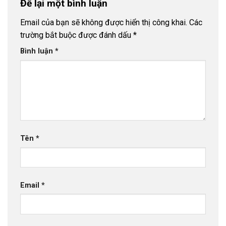
Để lại một bình luận
Email của bạn sẽ không được hiển thị công khai.
Các
trường bắt buộc được đánh dấu
*
Bình luận
*
Tên
*
Email
*