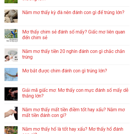
Nằm mơ thấy kỳ đà nên đánh con gì để trúng lớn?
Mơ thấy chim sẻ đánh số mấy? Giấc mơ liên quan
đến chim sẻ
Nằm mơ thấy tiền 20 nghìn đánh con gì chắc chắn
trúng
Mơ bắt được chim đánh con gì trúng lớn?
Giải mã giấc mơ: Mơ thấy con mực đánh số mấy dễ
thắng lớn?
Nằm mơ thấy mất tiền điềm tốt hay xấu? Nằm mơ
mất tiền đánh con gì?
Nằm mơ thấy hổ là tốt hay xấu? Mơ thấy hổ đánh