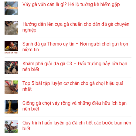
Vảy gà vấn cán là gì? Hé lộ tướng kê hiếm gặp
Hướng dẫn lên cựa gà chuẩn cho dân đá gà chuyên
nghiệp
Sảnh đá gà Thomo uy tín – Nơi người chơi gửi trọn
niềm tin
Khám phá giải đá gà C3 – Đấu trường nảy lửa bạn
nên biết
Top 5 bài tập luyện cơ chân cho gà chọi hiệu quả
nhất
Giống gà chọi vảy rồng và những điều hữu ích bạn
nên biết
Quy trình huấn luyện gà đá chi tiết các bước bạn nên
biết