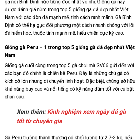
gà nòi Bình Định nức tiếng độc nhất vô nhị. Giống gà này
được đánh giá nằm trong top 5 giống gà đá đẹp nhất Việt
Nam với các đòn đá mạnh mẽ, tinh cách ranh mãnh. Gà Bình
Định có thể hạ gục đối phương một cách nhanh chóng với lối
đá hiểm hóc, thuộc tính mạnh mẽ, hiếu chiến cực kỳ cao.
Giống gà Peru – 1 trong top 5 giống gà đá đẹp nhất Việt
Nam
Giống gà cuối cùng trong top 5 gà chọi mà SV66 gửi đến với
các bạn đó chính là chiến kê Peru. Đây là những chú gà có
kích cỡ lớn nhưng di chuyển linh hoạt. Đặc biệt, chúng sở hữu
khả năng bay cao và nổi tiếng có kỹ năng đâm tốt với cú bật
chân sau.
Xem thêm:
Kinh nghiệm xem ngày đá gà
tốt từ chuyên gia
Gà Peru trưởng thành thường có khối lượng từ 2.7-3 kg, nếu