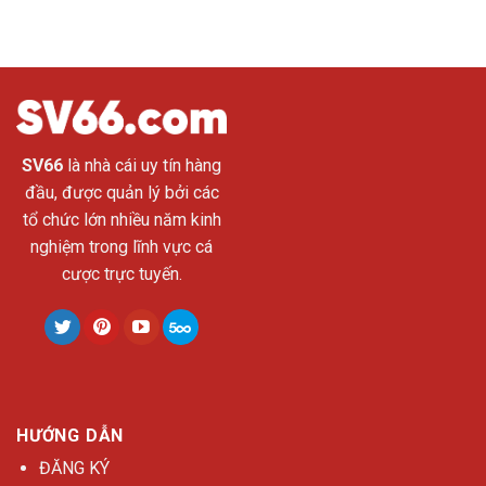
SV66
là nhà cái uy tín hàng
đầu, được quản lý bởi các
tổ chức lớn nhiều năm kinh
nghiệm trong lĩnh vực cá
cược trực tuyến.
HƯỚNG DẪN
ĐĂNG KÝ