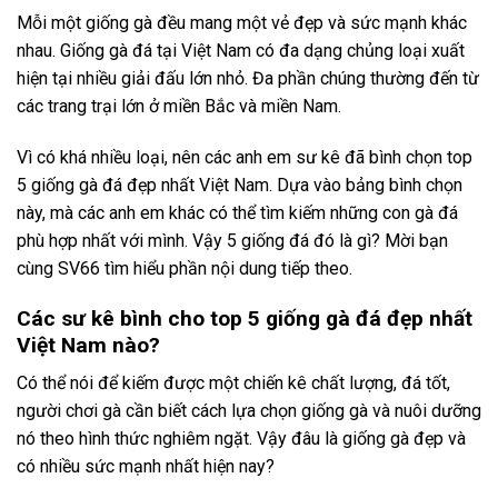
Mỗi một giống gà đều mang một vẻ đẹp và sức mạnh khác
nhau. Giống gà đá tại Việt Nam có đa dạng chủng loại xuất
hiện tại nhiều giải đấu lớn nhỏ. Đa phần chúng thường đến từ
các trang trại lớn ở miền Bắc và miền Nam.
Vì có khá nhiều loại, nên các anh em sư kê đã bình chọn top
5 giống gà đá đẹp nhất Việt Nam. Dựa vào bảng bình chọn
này, mà các anh em khác có thể tìm kiếm những con gà đá
phù hợp nhất với mình. Vậy 5 giống đá đó là gì? Mời bạn
cùng SV66 tìm hiểu phần nội dung tiếp theo.
Các sư kê bình cho top 5 giống gà đá đẹp nhất
Việt Nam nào?
Có thể nói để kiếm được một chiến kê chất lượng, đá tốt,
người chơi gà cần biết cách lựa chọn giống gà và nuôi dưỡng
nó theo hình thức nghiêm ngặt. Vậy đâu là giống gà đẹp và
có nhiều sức mạnh nhất hiện nay?