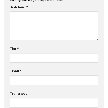
Bình luận
*
Tên
*
Email
*
Trang web