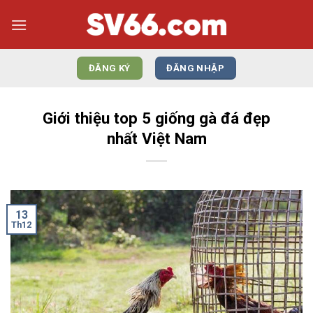
Bỏ
qua
nội
dung
ĐĂNG KÝ
ĐĂNG NHẬP
Giới thiệu top 5 giống gà đá đẹp
nhất Việt Nam
13
Th12