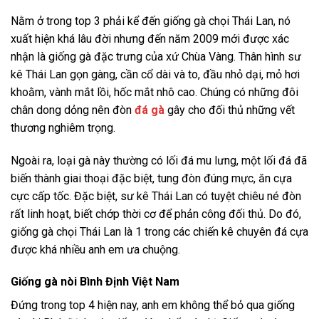
Nằm ở trong top 3 phải kể đến giống gà chọi Thái Lan, nó
xuất hiện khá lâu đời nhưng đến năm 2009 mới được xác
nhận là giống gà đặc trưng của xứ Chùa Vàng. Thân hình sư
kê Thái Lan gọn gàng, cần cổ dài và to, đầu nhỏ dại, mỏ hơi
khoằm, vành mắt lồi, hốc mắt nhô cao. Chúng có những đôi
chân dong dỏng nên đòn
đá gà
gây cho đối thủ những vết
thương nghiêm trọng.
Ngoài ra, loại gà này thường có lối đá mu lưng, một lối đá đã
biến thành giai thoại đặc biệt, tung đòn đúng mực, ăn cựa
cực cấp tốc. Đặc biệt, sư kê Thái Lan có tuyệt chiêu né đòn
rất linh hoạt, biết chớp thời cơ để phản công đối thủ. Do đó,
giống gà chọi Thái Lan là 1 trong các chiến kê chuyên đá cựa
được khá nhiều anh em ưa chuộng.
Giống gà nòi Bình Định Việt Nam
Đứng trong top 4 hiện nay, anh em không thể bỏ qua giống