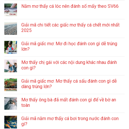
Nằm mơ thấy cá lóc nên đánh số mấy theo SV66
Giải mã chi tiết các giấc mơ thấy cá chết mới nhất
2025
Giải mã giấc mơ: Mơ đi học đánh con gì dễ trúng
lớn?
Mơ thấy chị gái với các nội dung khác nhau đánh
con gì?
Giải mã giấc mơ: Mơ thấy cá sấu đánh con gì dễ
dàng trúng lớn?
Mơ thấy ông bà đã mất đánh con gì để về bờ an
toàn
Giải mã nằm mơ thấy cá bơi trong nước đánh con
gì?