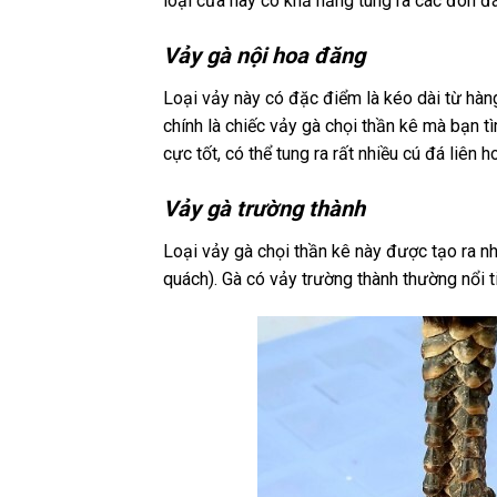
loại cửa này có khả năng tung ra các đòn đá
Vảy gà nội hoa đăng
Loại vảy này có đặc điểm là kéo dài từ hàng
chính là chiếc vảy gà chọi thần kê mà bạn 
cực tốt, có thể tung ra rất nhiều cú đá liên 
Vảy gà trường thành
Loại vảy gà chọi thần kê này được tạo ra nh
quách). Gà có vảy trường thành thường nổi t