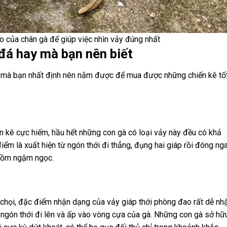
 của chân gà để giúp việc nhìn vảy đúng nhất
 đá hay mà bạn nên biết
kê mà bạn nhất định nên nắm được để mua được những chiến kê tố
ần kê cực hiếm, hầu hết những con gà có loại vảy này đều có khả
ểm là xuất hiện từ ngón thới đi thẳng, đụng hai giáp rồi đóng ng
 mồm ngậm ngọc.
chọi, đặc điểm nhận dạng của vảy giáp thới phòng đao rất dễ nh
ừ ngón thới đi lên và ấp vào vòng cựa của gà. Những con gà sở hữ