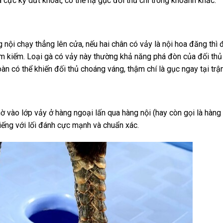
 cực kỳ dứt khoát, có thể hạ gục đối thủ chỉ trong khoảnh khắc.
 nội chạy thẳng lên cửa, nếu hai chân có vảy là nội hoa đăng thì 
tìm kiếm. Loại gà có vảy này thường khả năng phá đòn của đối thủ
hoàn có thể khiến đối thủ choáng váng, thậm chí là gục ngay tại trậ
ờ vào lớp vảy ở hàng ngoại lấn qua hàng nội (hay còn gọi là hàng
iếng với lối đánh cực mạnh và chuẩn xác.