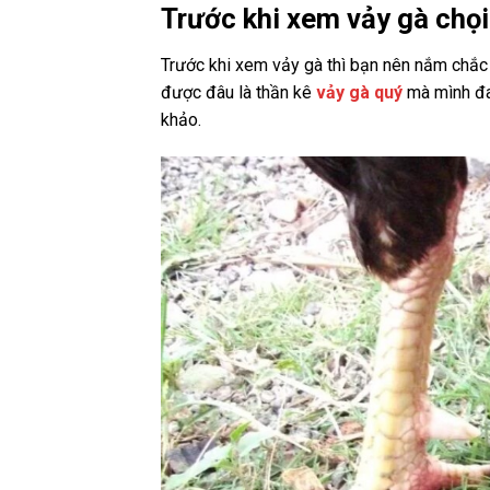
Trước khi xem vảy gà chọi 
Trước khi xem vảy gà thì bạn nên nắm chắc 
được đâu là thần kê
vảy gà quý
mà mình đa
khảo.