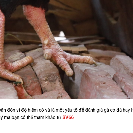
ăn đón vì độ hiếm có và là một yếu tố để đánh giá gà có đá hay 
quý mà bạn có thể tham khảo từ
SV66
.