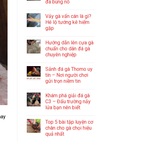
đá bùng nổ
Vảy gà vấn cán là gì?
Hé lộ tướng kê hiếm
gặp
Hướng dẫn lên cựa gà
chuẩn cho dân đá gà
chuyên nghiệp
Sảnh đá gà Thomo uy
tín – Nơi người chơi
gửi trọn niềm tin
Khám phá giải đá gà
C3 – Đấu trường nảy
lửa bạn nên biết
hay
Top 5 bài tập luyện cơ
chân cho gà chọi hiệu
quả nhất