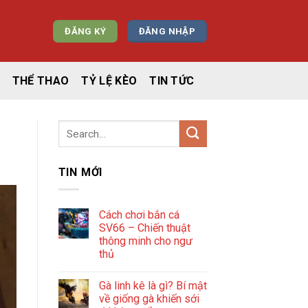
ĐĂNG KÝ
ĐĂNG NHẬP
THỂ THAO
TỶ LỆ KÈO
TIN TỨC
TIN MỚI
Cách chơi bắn cá
SV66 – Chiến thuật
thông minh cho ngư
thủ
Gà linh kê là gì? Bí mật
về giống gà khiến sới