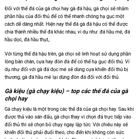
Đối với thế đá của gà chọi hay gà đá hậu, gà chọi sẽ nhắm
phần hầu của đối thủ để có thể nhanh chóng hạ gục một
cách dễ dàng nhất. Hiện nay thế đá gà đá hậu có thể được
chia thành nhiều thế đá khác nhau, ví dụ như: đá hầu mé, đá
hầu dọc, đá hầu thụt,..
Với từng thế đá hậu trên, gà chọi sẽ linh hoạt sử dụng phần
lòng bàn chân, cựa hay đòn đá để có thể hạ gục đối thủ. Ví
dụ như đối với gà đá dọc mé sẽ dùng cựa khiến đối thủ bị
thương; gà đá hầu mé lại dùng đòn đá đối với đối thủ.
Gà kiệu (gà chạy kiệu) – top các thế đá của gà
chọi hay
Gà chạy kiệu là một trong các thế đá của gà chọi hay. Sau khi
được thả vào sân đấu, gà chọi thay vì chọn đá trực tiếp vào
đối thủ thì sẽ chọn bỏ chạy ngay lập tức. Với chiêu này sẽ
khiến đổi thủ phải đuổi theo, cho đến khi không còn sức