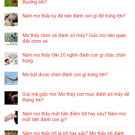
thưởng lớn?
Nằm mơ thấy kỳ đà nên đánh con gì để trúng lớn?
Mơ thấy chim sẻ đánh số mấy? Giấc mơ liên quan
đến chim sẻ
Nằm mơ thấy tiền 20 nghìn đánh con gì chắc chắn
trúng
Mơ bắt được chim đánh con gì trúng lớn?
Giải mã giấc mơ: Mơ thấy con mực đánh số mấy dễ
thắng lớn?
Nằm mơ thấy mất tiền điềm tốt hay xấu? Nằm mơ
mất tiền đánh con gì?
Nằm mơ thấy hổ là tốt hay xấu? Mơ thấy hổ đánh