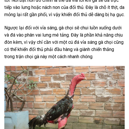
tối. Nổi bật hơn đó chính là thế đá vỉa tối khi gà sẽ đá trực
tiếp vào lưng hoặc nách non của đối thủ. Đây là chỗ ít thịt, da
mỏng lại rất gần phổi, vì vậy khiến đối thủ dễ dàng bị hạ gục.
Ngược lại đối với vỉa sáng, gà chọi sẽ chui luồn xuống dưới
và đá vào phân vai lưng mé tảng. Đây là phần khả năng chịu
đòn kèm, vì vậy chỉ cần với một cú đá vỉa sáng gà chọi cũng
có thể khiến đối thủ phải đầu hàng và giành chiến thắng
trong trận chọi gà này một cách nhanh chóng.