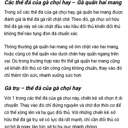
Các thế đá của gà chọi hay
–
Gà quấn hai mang
Trong số các thế đá của gà chọi hay, gà quấn hai mang được
đánh giá là thế đá gà rất chặt chẽ. Theo đó, gà chọi sở hữu
thế đá gà này sẽ cài chặt đầu vào hầu đối thủ khiến đối thủ
không thể nào tung đòn đá chuẩn xác.
Thông thường gà quấn hai mang sẽ ôm chặt vào hai mang,
hoặc cũng có thể quấn vào dưới chân hay quấn ngang trên
vai. Dù trong trường hợp nào thì thế gà quấn hai mang cũng
sẽ khiến đối thủ có tấn công cũng không chuẩn, thay vào đó
chỉ thêm tốn sức, nhanh xuống sức hơn.
Gà trụ – thế đá của gà chọi hay
Với 1 trong các thế đá của gà chọi này, chiến kê sẽ chọn ít di
chuyển. Thay vào đó chỉ đứng nguyên và chờ đợi thời cơ để
có thể xông lên và hạ gục đối thủ. Với những chiến kê sở
hữu thế đá gà trụ sẽ có lực đá rất mạnh, chỉ cần đối thủ có
sơ hở là ngay lập tức sẽ bị hạ gục nhanh chóng.