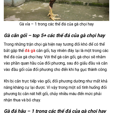
Gà vỉa – 1 trong các thế đá của gà chọi hay
Gà cắn gối – top 5+ các thế đá của gà chọi hay
Trong những trận chọi gà hiện nay tương đối khó để có thể
bắt gặp thế
đá gà
cắn gối, tuy nhiên đây lại là một trong các
thế đá của gà chọi hay. Với thế gà cắn gối, gà chọi sẽ nhắm
vào phần quan hầu của đối phương, sau đó giấu đầu và cắn
vào đầu gối của đối phương cho đến khi hạ gục thành công.
Khi bị cắn trực tiếp vào gối, đối phương dường như mất khả
năng kháng cự lại được. Vì vậy trong một số tình huống đối
phương bị cắn nát hết gối, chảy nhiều máu đến mức phải
nhận thua và bỏ chạy.
Gà đá hậu – 1 trong các thế đá của gà chọi hay