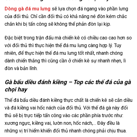
Dòng gà đá mu lưng
sẽ lựa chọn đá ngang vào phần lưng
của đối thủ. Chỉ cần đối thủ có khả năng né đòn kém chắc
chắn khi bị tấn công sẽ không thể phản đòn lại kịp.
Đặc biệt trong trận đấu mà chiến kê có chiều cao cao hơn so
với đối thủ thì thực hiện thế đá mu lưng càng hợp lý. Tuy
nhiên, để thực hiện thế đá mu lưng tốt nhất, nhanh chóng
dành chiến thắng thì cũng cần ở chiến kê sự nhanh nhẹn, lì
đòn và bản lĩnh.
Gà bấu diều đánh kiềng – Top các thế đá của gà
chọi hay
Thế đá bấu diều đánh kiềng thực chất là chiến kê sẽ cắn diều
và đá kiềng vai hốc nách của đối thủ. Với thế đá gà này đối
thủ sẽ bị trực tiếp tấn công vào các phần phía trước như:
xương ngực, kiềng vai, lườn non, hốc nách,… Đây đều là
những vị trí hiểm khiến đối thủ nhanh chóng phải chịu thua.