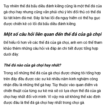
Tuy nhiên thế đá bấu diều đánh kiềng cũng là một thế đá của
gà chọi hay nhưng cũng vẫn phải chú ý khi đối thủ có thế đá
lùi tát kèm đá mé. Đây là hai lối đa nguy hiểm có thể hạ gục
được chiến kê có lối đá bấu diều đánh kiềng.
Một số câu hỏi liên quan đến thế đá của gà chọi
Để hiểu rõ hơn về các thế đá của gà chọi, anh em có thể tham
khảo thêm những câu hỏi và đáp án chi tiết được tổng hợp
dưới đây:
Thế đá nào của gà chọi hay nhất?
Trong số những thế đá của gà chọi được chúng tôi tổng hợp
trên đây đều được các sư kê nhiều năm kinh nghiệm công
nhận đều là những thế gà hay. Tùy thuộc vào quan điểm và
chiến thuật của từng sư kê mà sẽ có lựa chọn thế đá của gà
chọi hay nhất đối với mình. Vì vậy mà sẽ không thể xác định
được đâu là thế đá gà chọi hay nhất trong chọi gà.