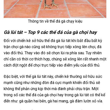
Thông tin về thế đá gà chạy kiệu
Gà lùi tát – Top 9 các thế đá của gà chọi hay
Đối với chiến kê sở hữu thế đá gà lùi tát khi bắt đầu bất kỳ
trận chọi gà nào cũng sẽ không trực tiếp xông lên chọi, đá
vào đối thủ. Thay vào đó sẽ chọn lùi ra phía sau. Tuy nhiên
chỉ cần có thời cơ thích hợp, chúng sẽ xông lên rất nhanh một
cách đột ngột để chọi trực tiếp vào điểm yếu của đối thủ.
Đặc biệt, với thế gà lùi tát này, chiến kê thường sở hữu sức
mạnh cũng như những đòn đá cực mạnh khiến đối thủ sẽ
không thể phản ứng kịp thời mà đành phải chịu trận. Một
trong số các thế đá của gà chọi hay trong gà lùi tát có thể kể
đến như: gà quần hai bên, gà hai mang, gà đâm lườn xỏ vỉa.