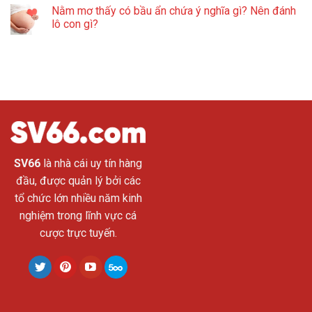
Nằm mơ thấy có bầu ẩn chứa ý nghĩa gì? Nên đánh
lô con gì?
SV66
là nhà cái uy tín hàng
đầu, được quản lý bởi các
tổ chức lớn nhiều năm kinh
nghiệm trong lĩnh vực cá
cược trực tuyến.