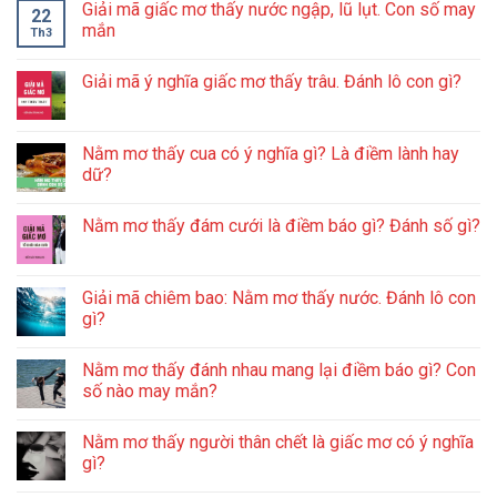
Giải mã giấc mơ thấy nước ngập, lũ lụt. Con số may
22
mắn
Th3
Giải mã ý nghĩa giấc mơ thấy trâu. Đánh lô con gì?
Nằm mơ thấy cua có ý nghĩa gì? Là điềm lành hay
dữ?
Nằm mơ thấy đám cưới là điềm báo gì? Đánh số gì?
Giải mã chiêm bao: Nằm mơ thấy nước. Đánh lô con
gì?
Nằm mơ thấy đánh nhau mang lại điềm báo gì? Con
số nào may mắn?
Nằm mơ thấy người thân chết là giấc mơ có ý nghĩa
gì?