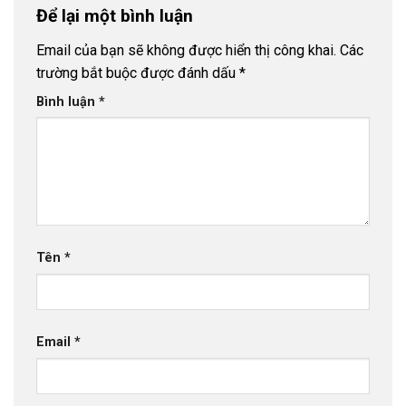
Để lại một bình luận
Email của bạn sẽ không được hiển thị công khai.
Các
trường bắt buộc được đánh dấu
*
Bình luận
*
Tên
*
Email
*