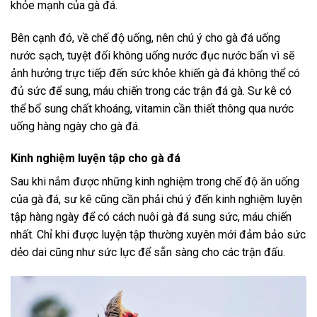
khỏe mạnh của gà đá.
Bên cạnh đó, về chế độ uống, nên chú ý cho gà đá uống
nước sạch, tuyệt đối không uống nước đục nước bẩn vì sẽ
ảnh hưởng trực tiếp đến sức khỏe khiến gà đá không thể có
đủ sức để sung, máu chiến trong các trận đá gà. Sư kê có
thể bổ sung chất khoáng, vitamin cần thiết thông qua nước
uống hàng ngày cho gà đá.
Kinh nghiệm luyện tập cho gà đá
Sau khi nắm được những kinh nghiệm trong chế độ ăn uống
của gà đá, sư kê cũng cần phải chú ý đến kinh nghiệm luyện
tập hàng ngày để có cách nuôi gà đá sung sức, máu chiến
nhất. Chỉ khi được luyện tập thường xuyên mới đảm bảo sức
dẻo dai cũng như sức lực để sẵn sàng cho các trận đấu.