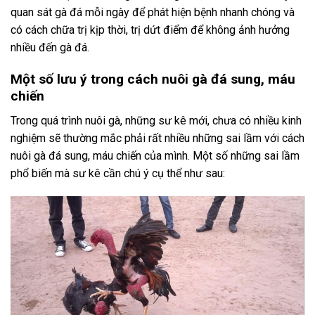
quan sát gà đá mỗi ngày để phát hiện bệnh nhanh chóng và
có cách chữa trị kịp thời, trị dứt điểm để không ảnh hưởng
nhiều đến gà đá.
Một số lưu ý trong cách nuôi gà đá sung, máu
chiến
Trong quá trình nuôi gà, những sư kê mới, chưa có nhiều kinh
nghiệm sẽ thường mắc phải rất nhiều những sai lầm với cách
nuôi gà đá sung, máu chiến của mình. Một số những sai lầm
phổ biến mà sư kê cần chú ý cụ thể như sau: