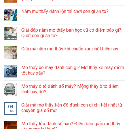
Nằm mơ thấy đánh lộn thì chơi con gì ăn to?
Giải đáp nằm mơ thấy bạn học cũ có điềm báo gì?
Quất con gì ăn to?
Giải mã nằm mơ thấy khỉ chuẩn xác nhất hiện nay
Mơ thấy xe máy đánh con gì? Mơ thấy xe máy điềm
tốt hay xấu?
Mơ thấy ô tô đánh số mấy? Mộng thấy ô tô điềm
lành hay dữ?
Giải mã mơ thấy tiền đô đánh con gì chi tiết nhất từ
04
chuyên gia sổ mơ
Th5
Mơ thấy lửa đánh số nào? Điềm báo giấc mơ thấy