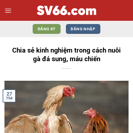
Bỏ
qua
nội
dung
ĐĂNG KÝ
ĐĂNG NHẬP
Chia sẻ kinh nghiệm trong cách nuôi
gà đá sung, máu chiến
27
Th4