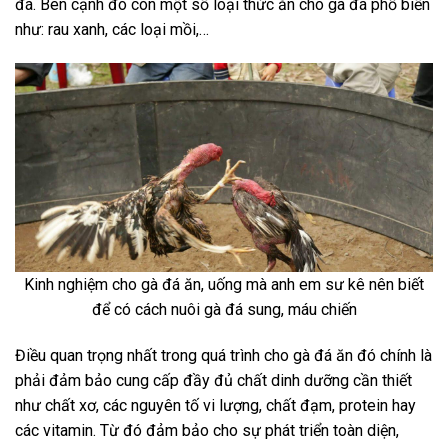
đá. Bên cạnh đó còn một số loại thức ăn cho gà đá phổ biến
như: rau xanh, các loại mồi,…
Kinh nghiệm cho gà đá ăn, uống mà anh em sư kê nên biết
để có cách nuôi gà đá sung, máu chiến
Điều quan trọng nhất trong quá trình cho gà đá ăn đó chính là
phải đảm bảo cung cấp đầy đủ chất dinh dưỡng cần thiết
như chất xơ, các nguyên tố vi lượng, chất đạm, protein hay
các vitamin. Từ đó đảm bảo cho sự phát triển toàn diện,