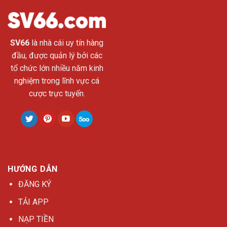
SV66
là nhà cái uy tín hàng
đầu, được quản lý bởi các
tổ chức lớn nhiều năm kinh
nghiệm trong lĩnh vực cá
cược trực tuyến.
HƯỚNG DẪN
ĐĂNG KÝ
TẢI APP
NẠP TIỀN