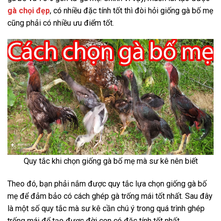
gà chọi đẹp
, có nhiều đặc tính tốt thì đòi hỏi giống gà bố mẹ
cũng phải có nhiều ưu điểm tốt.
Quy tắc khi chọn giống gà bố mẹ mà sư kê nên biết
Theo đó, bạn phải nắm được quy tắc lựa chọn giống gà bố
mẹ để đảm bảo có cách ghép gà trống mái tốt nhất. Sau đây
là một số quy tắc mà sư kê cần chú ý trong quá trình ghép
trống mái để tạo được đời con có đặc tính tốt nhất.