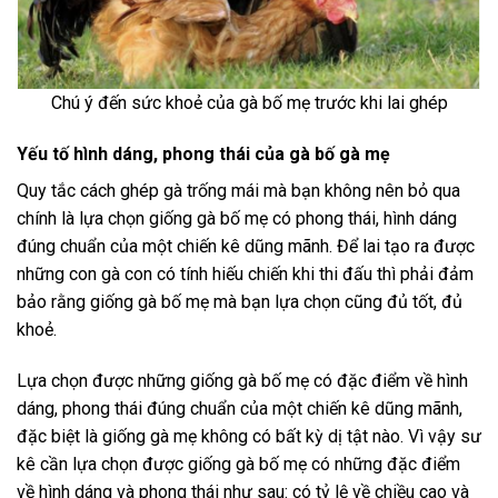
Chú ý đến sức khoẻ của gà bố mẹ trước khi lai ghép
Yếu tố hình dáng, phong thái của gà bố gà mẹ
Quy tắc cách ghép gà trống mái mà bạn không nên bỏ qua
chính là lựa chọn giống gà bố mẹ có phong thái, hình dáng
đúng chuẩn của một chiến kê dũng mãnh. Để lai tạo ra được
những con gà con có tính hiếu chiến khi thi đấu thì phải đảm
bảo rằng giống gà bố mẹ mà bạn lựa chọn cũng đủ tốt, đủ
khoẻ.
Lựa chọn được những giống gà bố mẹ có đặc điểm về hình
dáng, phong thái đúng chuẩn của một chiến kê dũng mãnh,
đặc biệt là giống gà mẹ không có bất kỳ dị tật nào. Vì vậy sư
kê cần lựa chọn được giống gà bố mẹ có những đặc điểm
về hình dáng và phong thái như sau: có tỷ lệ về chiều cao và