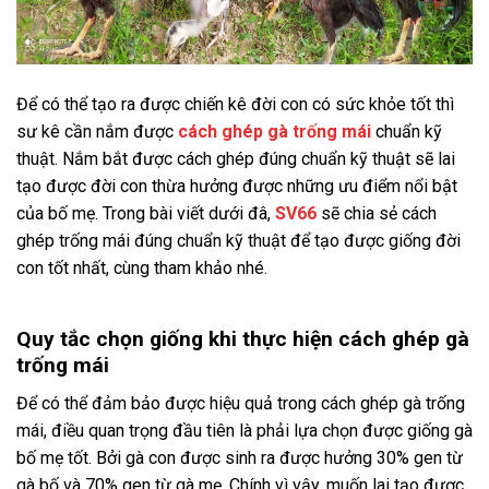
Để có thể tạo ra được chiến kê đời con có sức khỏe tốt thì
sư kê cần nắm được
cách ghép gà trống mái
chuẩn kỹ
thuật. Nắm bắt được cách ghép đúng chuẩn kỹ thuật sẽ lai
tạo được đời con thừa hưởng được những ưu điểm nổi bật
của bố mẹ. Trong bài viết dưới đâ,
SV66
sẽ chia sẻ cách
ghép trống mái đúng chuẩn kỹ thuật để tạo được giống đời
con tốt nhất, cùng tham khảo nhé.
Quy tắc chọn giống khi thực hiện cách ghép gà
trống mái
Để có thể đảm bảo được hiệu quả trong cách ghép gà trống
mái, điều quan trọng đầu tiên là phải lựa chọn được giống gà
bố mẹ tốt. Bởi gà con được sinh ra được hưởng 30% gen từ
gà bố và 70% gen từ gà mẹ. Chính vì vậy, muốn lai tạo được