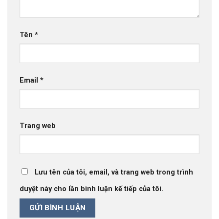
Tên
*
Email
*
Trang web
Lưu tên của tôi, email, và trang web trong trình
duyệt này cho lần bình luận kế tiếp của tôi.