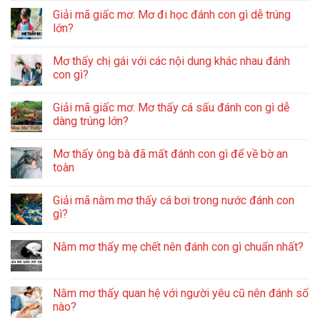
Giải mã giấc mơ: Mơ đi học đánh con gì dễ trúng
lớn?
Mơ thấy chị gái với các nội dung khác nhau đánh
con gì?
Giải mã giấc mơ: Mơ thấy cá sấu đánh con gì dễ
dàng trúng lớn?
Mơ thấy ông bà đã mất đánh con gì để về bờ an
toàn
Giải mã nằm mơ thấy cá bơi trong nước đánh con
gì?
Nằm mơ thấy mẹ chết nên đánh con gì chuẩn nhất?
Nằm mơ thấy quan hệ với người yêu cũ nên đánh số
nào?