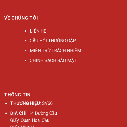
VỀ CHÚNG TÔI
LIÊN HỆ
CÂU HỎI THƯỜNG GẶP
MIỄN TRỪ TRÁCH NHIỆM
CHÍNH SÁCH BẢO MẬT
THÔNG TIN
THƯƠNG HIỆU
: SV66
ĐỊA CHỈ
: 14 Đường Cầu
Giấy, Quan Hoa, Cầu