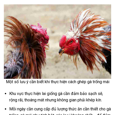
Một số lưu ý cần biết khi thực hiện cách ghép gà trống mái
Khu vực thực hiện lai giống gà cần đảm bảo sạch sẽ,
rộng rãi, thoáng mát nhưng không gian phải khép kín.
Mỗi ngày cần cung cấp đủ lượng thức ăn cần thiết cho gà