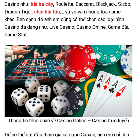
Casino như:
bài ba cây
,
Roulette, Baccarat, Blackjack, Sicbo,
Dragon Tiger,
chơi bài tấn
,… và vô vàn những tựa game
khác. Bên cạnh đó anh em cũng có thể chọn các loại hình
Casino đa dạng như: Live Casino, Casino Online, Game Bài,
Game Slot,…
Thông tin tổng quan về Casino Online – Casino trực tuyến
Để có thể bắt đầu tham gia cá cược Casino, anh em chỉ cần