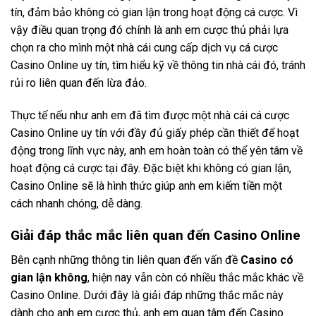
tín, đảm bảo không có gian lận trong hoạt động cá cược. Vì
vậy điều quan trọng đó chính là anh em cược thủ phải lựa
chọn ra cho mình một nhà cái cung cấp dịch vụ cá cược
Casino Online uy tín, tìm hiểu kỹ về thông tin nhà cái đó, tránh
rủi ro liên quan đến lừa đảo.
Thực tế nếu như anh em đã tìm được một nhà cái cá cược
Casino Online uy tín với đầy đủ giấy phép cần thiết để hoạt
động trong lĩnh vực này, anh em hoàn toàn có thể yên tâm về
hoạt động cá cược tại đây. Đặc biệt khi không có gian lận,
Casino Online sẽ là hình thức giúp anh em kiếm tiền một
cách nhanh chóng, dễ dàng.
Giải đáp thắc mắc liên quan đến Casino Online
Bên cạnh những thông tin liên quan đến vấn đề
Casino có
gian lận không
, hiện nay vẫn còn có nhiều thắc mắc khác về
Casino Online. Dưới đây là giải đáp những thắc mắc này
dành cho anh em cược thủ, anh em quan tâm đến Casino