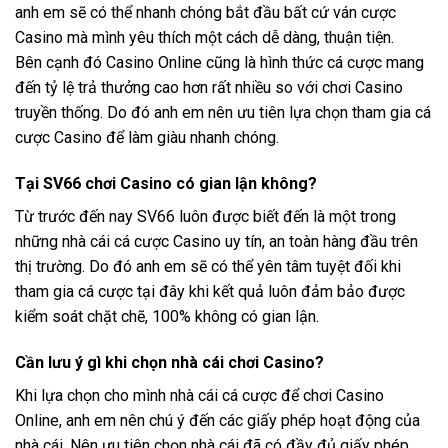
anh em sẽ có thể nhanh chóng bắt đầu bất cứ ván cược
Casino mà mình yêu thích một cách dễ dàng, thuận tiện.
Bên cạnh đó Casino Online cũng là hình thức cá cược mang
đến tỷ lệ trả thưởng cao hơn rất nhiều so với chơi Casino
truyền thống. Do đó anh em nên ưu tiên lựa chọn tham gia cá
cược Casino để làm giàu nhanh chóng.
T
ại SV66 chơi Casino có gian lận không?
Từ trước đến nay SV66 luôn được biết đến là một trong
những nhà cái cá cược Casino uy tín, an toàn hàng đầu trên
thị trường. Do đó anh em sẽ có thể yên tâm tuyệt đối khi
tham gia cá cược tại đây khi kết quả luôn đảm bảo được
kiểm soát chặt chẽ, 100% không có gian lận.
Cần lưu ý gì khi chọn nhà cái chơi Casino?
Khi lựa chọn cho mình nhà cái cá cược để chơi Casino
Online, anh em nên chú ý đến các giấy phép hoạt động của
nhà cái. Nên ưu tiên chọn nhà cái đã có đầy đủ giấy phép