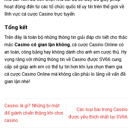
hoạt động đến từ các tổ chức quốc tế uy tín trên thế giới về
lĩnh vực cá cược Casino trực tuyến.
Tổng kết
Trên đây là toàn bộ những thông tin giải đáp chi tiết cho thắc
mắc
Casino có gian lận không
, cá cược Casino Online có
an toàn, công bằng hay không dành cho anh em cược thủ. Hy
vọng rằng với những thông tin về Casino được SV66 cung
cấp sẽ giúp anh em có thể tự tin hơn khi lựa chọn tham gia
cá cược Casino Online mà không cần phải lo lắng về vấn đề
gian lận nhé!
Casino là gì? Những bí mật
Các loại bài trong Casino
để giành chiến thắng khi chơi
được yêu thích nhất tại SV66
casino