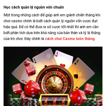
Học cách quản lý nguồn vốn chuẩn
Một trong những cách để giúp anh em giành chiến thắng khi
chơi casino chính là biết cách quản lý nguồn vốn cược đạt
hiệu quả. Để có thể đưa ra số cược tốt nhất thì anh em cần
biết phân tích dựa trên khả năng của bản thân và tỷ lệ thắng
của trò chơi. Đây chính là
cách chơi Casino luôn thắng
.