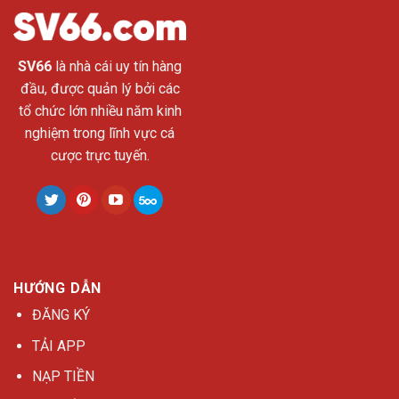
SV66
là nhà cái uy tín hàng
đầu, được quản lý bởi các
tổ chức lớn nhiều năm kinh
nghiệm trong lĩnh vực cá
cược trực tuyến.
HƯỚNG DẪN
ĐĂNG KÝ
TẢI APP
NẠP TIỀN