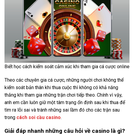
Biết học cách kiểm soát cảm xúc khi tham gia cá cược online
Theo các chuyên gia cá cược, những người chơi không thể
kiểm soát bản thân khi thua cuộc thì không có khả năng
thắng khi tham gia những trận chơi tiếp theo. Chính vì vậy,
anh em cần luôn giữ một tâm trạng ổn định sau khi thua để
tìm ra lỗi sai và tránh những sai lầm đó cho các trận sau
trong
cách soi cầu casino
.
Giải đáp nhanh những câu hỏi về casino là gì?