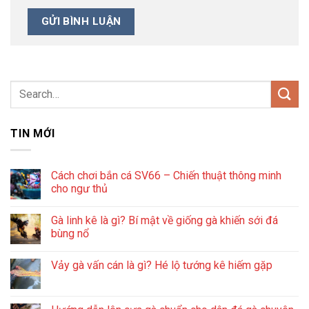
TIN MỚI
Cách chơi bắn cá SV66 – Chiến thuật thông minh
cho ngư thủ
Gà linh kê là gì? Bí mật về giống gà khiến sới đá
bùng nổ
Vảy gà vấn cán là gì? Hé lộ tướng kê hiếm gặp