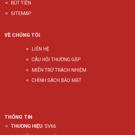
RÚT TIỀN
SITEMAP
VỀ CHÚNG TÔI
LIÊN HỆ
CÂU HỎI THƯỜNG GẶP
MIỄN TRỪ TRÁCH NHIỆM
CHÍNH SÁCH BẢO MẬT
THÔNG TIN
THƯƠNG HIỆU
: SV66