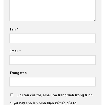
Tên
*
Email
*
Trang web
Lưu tên của tôi, email, và trang web trong trình
duyệt này cho lần bình luận kế tiếp của tôi.