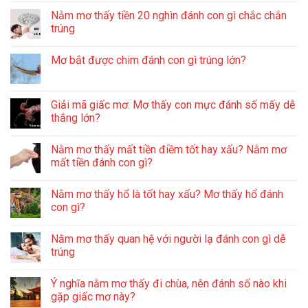
Nằm mơ thấy tiền 20 nghìn đánh con gì chắc chắn
trúng
Mơ bắt được chim đánh con gì trúng lớn?
Giải mã giấc mơ: Mơ thấy con mực đánh số mấy dễ
thắng lớn?
Nằm mơ thấy mất tiền điềm tốt hay xấu? Nằm mơ
mất tiền đánh con gì?
Nằm mơ thấy hổ là tốt hay xấu? Mơ thấy hổ đánh
con gì?
Nằm mơ thấy quan hệ với người lạ đánh con gì dễ
trúng
Ý nghĩa nằm mơ thấy đi chùa, nên đánh số nào khi
gặp giấc mơ này?