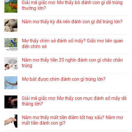
Giải mã giấc mơ: Mơ thấy bò đánh con gì dễ trúng
thưởng lớn?
Nằm mơ thấy kỳ đà nên đánh con gì để trúng lớn?
Mơ thấy chim sẻ đánh số mấy? Giấc mơ liên quan
đến chim sẻ
Nằm mơ thấy tiền 20 nghìn đánh con gì chắc chắn
trúng
Mơ bắt được chim đánh con gì trúng lớn?
Giải mã giấc mơ: Mơ thấy con mực đánh số mấy dễ
thắng lớn?
Nằm mơ thấy mất tiền điềm tốt hay xấu? Nằm mơ
mất tiền đánh con gì?