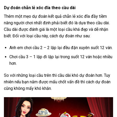
Dự đoán chẵn lẻ xóc đĩa theo cầu dài
Thêm một mẹo dự đoán kết quả chẵn lẻ xóc đĩa đầy tiềm
năng người chơi nhất định phải biết đó là dựa theo cầu dài.
Cầu dài được đánh giá là một loại cầu khá đẹp và dễ nhận
biết. Đối với loại cầu này, cách dự đoán như sau:
Anh em chơi cầu 2 – 2 lặp lại đều đặn xuyên suốt 12 ván.
Chơi cầu 3 – 1 lặp đi lặp lại trong suốt 12 ván hoặc nhiều
hơn.
So với những loại cầu trên thì cầu dài khó dự đoán hơn. Tuy
nhiên nếu bạn nắm được mấu chốt vấn đề thì cách dự đoán
cũng không mấy khó khăn.