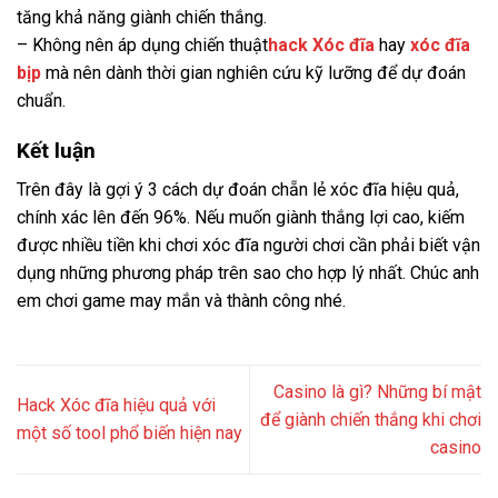
tăng khả năng giành chiến thắng.
– Không nên áp dụng chiến thuật
hack Xóc đĩa
hay
xóc đĩa
bịp
mà nên dành thời gian nghiên cứu kỹ lưỡng để dự đoán
chuẩn.
Kết luận
Trên đây là gợi ý 3 cách dự đoán chẵn lẻ xóc đĩa hiệu quả,
chính xác lên đến 96%. Nếu muốn giành thắng lợi cao, kiếm
được nhiều tiền khi chơi xóc đĩa người chơi cần phải biết vận
dụng những phương pháp trên sao cho hợp lý nhất. Chúc anh
em chơi game may mắn và thành công nhé.
Casino là gì? Những bí mật
Hack Xóc đĩa hiệu quả với
để giành chiến thắng khi chơi
một số tool phổ biến hiện nay
casino