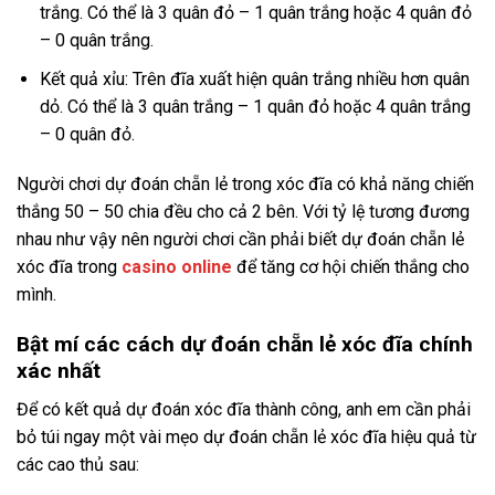
trắng. Có thể là 3 quân đỏ – 1 quân trắng hoặc 4 quân đỏ
– 0 quân trắng.
Kết quả xỉu: Trên đĩa xuất hiện quân trắng nhiều hơn quân
dỏ. Có thể là 3 quân trắng – 1 quân đỏ hoặc 4 quân trắng
– 0 quân đỏ.
Người chơi dự đoán chẵn lẻ trong xóc đĩa có khả năng chiến
thắng 50 – 50 chia đều cho cả 2 bên. Với tỷ lệ tương đương
nhau như vậy nên người chơi cần phải biết dự đoán chẵn lẻ
xóc đĩa trong
casino online
để tăng cơ hội chiến thắng cho
mình.
Bật mí các cách dự đoán chẵn lẻ xóc đĩa chính
xác nhất
Để có kết quả dự đoán xóc đĩa thành công, anh em cần phải
bỏ túi ngay một vài mẹo dự đoán chẵn lẻ xóc đĩa hiệu quả từ
các cao thủ sau: