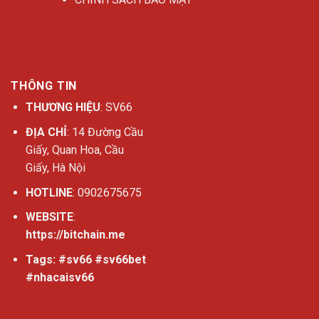
THÔNG TIN
THƯƠNG HIỆU
: SV66
ĐỊA CHỈ
: 14 Đường Cầu
Giấy, Quan Hoa, Cầu
Giấy, Hà Nội
HOTLINE
: 0902675675
WEBSITE
:
https://bitchain.me
Tags: #sv66 #sv66bet
#nhacaisv66