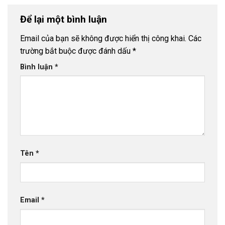
Để lại một bình luận
Email của bạn sẽ không được hiển thị công khai.
Các
trường bắt buộc được đánh dấu
*
Bình luận
*
Tên
*
Email
*