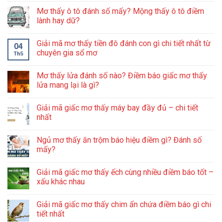
Mơ thấy ô tô đánh số mấy? Mộng thấy ô tô điềm
lành hay dữ?
Giải mã mơ thấy tiền đô đánh con gì chi tiết nhất từ
04
chuyên gia sổ mơ
Th5
Mơ thấy lửa đánh số nào? Điềm báo giấc mơ thấy
lửa mang lại là gì?
Giải mã giấc mơ thấy máy bay đầy đủ – chi tiết
nhất
Ngủ mơ thấy ăn trộm báo hiệu điềm gì? Đánh số
mấy?
Giải mã giấc mơ thấy ếch cùng nhiều điềm báo tốt –
xấu khác nhau
Giải mã giấc mơ thấy chim ẩn chứa điềm báo gì chi
tiết nhất