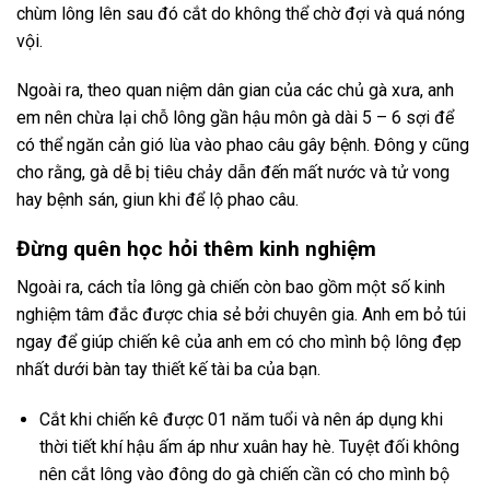
chùm lông lên sau đó cắt do không thể chờ đợi và quá nóng
vội.
Ngoài ra, theo quan niệm dân gian của các chủ gà xưa, anh
em nên chừa lại chỗ lông gần hậu môn gà dài 5 – 6 sợi để
có thể ngăn cản gió lùa vào phao câu gây bệnh. Đông y cũng
cho rằng, gà dễ bị tiêu chảy dẫn đến mất nước và tử vong
hay bệnh sán, giun khi để lộ phao câu.
Đừng quên học hỏi thêm kinh nghiệm
Ngoài ra, cách tỉa lông gà chiến còn bao gồm một số kinh
nghiệm tâm đắc được chia sẻ bởi chuyên gia. Anh em bỏ túi
ngay để giúp chiến kê của anh em có cho mình bộ lông đẹp
nhất dưới bàn tay thiết kế tài ba của bạn.
Cắt khi chiến kê được 01 năm tuổi và nên áp dụng khi
thời tiết khí hậu ấm áp như xuân hay hè. Tuyệt đối không
nên cắt lông vào đông do gà chiến cần có cho mình bộ