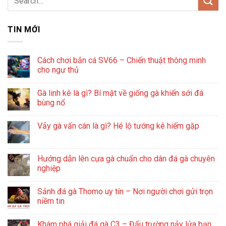
TIN MỚI
Cách chơi bắn cá SV66 – Chiến thuật thông minh
cho ngư thủ
Gà linh kê là gì? Bí mật về giống gà khiến sới đá
bùng nổ
Vảy gà vấn cán là gì? Hé lộ tướng kê hiếm gặp
Hướng dẫn lên cựa gà chuẩn cho dân đá gà chuyên
nghiệp
Sảnh đá gà Thomo uy tín – Nơi người chơi gửi trọn
niềm tin
Khám phá giải đá gà C3 – Đấu trường nảy lửa bạn