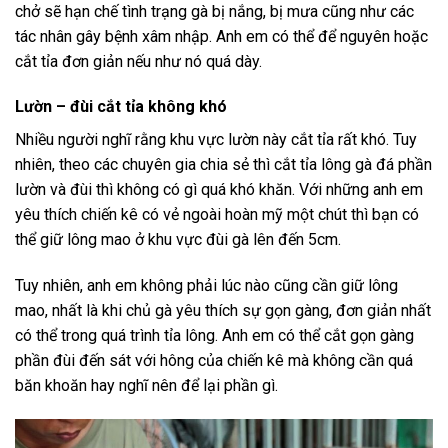
chở sẽ hạn chế tình trạng gà bị nắng, bị mưa cũng như các
tác nhân gây bệnh xâm nhập. Anh em có thể để nguyên hoặc
cắt tỉa đơn giản nếu như nó quá dày.
Lườn – đùi cắt tỉa không khó
Nhiều người nghĩ rằng khu vực lườn này cắt tỉa rất khó. Tuy
nhiên, theo các chuyên gia chia sẻ thì cắt tỉa lông gà đá phần
lườn và đùi thì không có gì quá khó khăn. Với những anh em
yêu thích chiến kê có vẻ ngoài hoàn mỹ một chút thì bạn có
thể giữ lông mao ở khu vực đùi gà lên đến 5cm.
Tuy nhiên, anh em không phải lúc nào cũng cần giữ lông
mao, nhất là khi chủ gà yêu thích sự gọn gàng, đơn giản nhất
có thể trong quá trình tỉa lông. Anh em có thể cắt gọn gàng
phần đùi đến sát với hông của chiến kê mà không cần quá
băn khoăn hay nghĩ nên để lại phần gì.