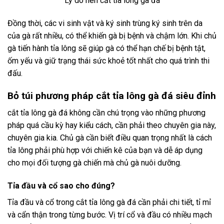
Lý do nên cắt tỉa lông gà đá
Đồng thời, các vi sinh vật và ký sinh trùng ký sinh trên da
của gà rất nhiều, có thể khiến gà bị bệnh và chậm lớn. Khi chủ
gà tiến hành tỉa lông sẽ giúp gà có thể hạn chế bị bệnh tật,
ốm yếu và giữ trạng thái sức khoẻ tốt nhất cho quá trình thi
đấu.
Bỏ túi phương pháp cắt tỉa lông gà đá siêu đỉnh
cắt tỉa lông gà đá không cần chú trọng vào những phương
pháp quá cầu kỳ hay kiểu cách, cần phải theo chuyên gia này,
chuyên gia kia. Chủ gà cần biết điều quan trọng nhất là cách
tỉa lông phải phù hợp với chiến kê của bạn và dễ áp dụng
cho mọi đối tượng gà chiến mà chủ gà nuôi dưỡng.
Tỉa đầu và cổ sao cho đúng?
Tỉa đầu và cổ trong cắt tỉa lông gà đá cần phải chi tiết, tỉ mỉ
và cẩn thận trong từng bước. Vị trí cổ và đầu có nhiều mạch