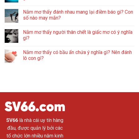
Nằm mơ thấy đánh nhau mang lại điềm báo gì? Con
số nào may mắn?
Nằm mơ thấy người thân chết là giấc mơ có ý nghĩa
gì?
Nằm mơ thấy có bầu ẩn chứa ý nghĩa gì? Nên đánh
lô con gì?
SV66
là nhà cái uy tín hàng
đầu, được quản lý bởi các
tổ chức lớn nhiều năm kinh