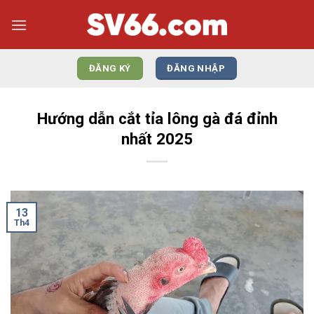
Bỏ
qua
nội
dung
ĐĂNG KÝ
ĐĂNG NHẬP
Hướng dẫn cắt tỉa lông gà đá đỉnh
nhất 2025
13
Th4