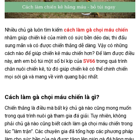
Nhiều chủ gà luôn tìm kiếm
cách làm gà chọi máu chiến
nhằm giúp chiến kê của mình có sức bền dẻo dai, thi đấu
sung mãn và có được chiến thắng dễ dàng. Vậy có những
cách nào để giúp chiến kê máu chiến hơn? Để làm được điều
này, anh em bỏ túi một số bí kíp của
SV66
trong quá trình
chăn nuôi chiến kê, từ đó giúp chiến kê có thể chinh chiến
mọi sới gà và mang về vinh quang bậc nhất.
Cách làm gà chọi máu chiến là gì?
Chiến thắng là điều mà bất kỳ chủ gà nào cũng mong muốn
trong quá trình nuôi gà tham gia đá giải. Tuy nhiên, không
phải chủ gà nào cũng biết cách làm gà chọi máu chiến trong
lúc “lâm trận”. Các chuyên gia đã tổng hợp các phương pháp
làm cho sức bền của gà được tăng lên giúp gà đá hăng máu,