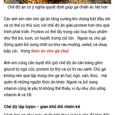
Chế độ ăn có ý nghĩa quyết định giúp gà chiến ác liệt hơn
Các anh em nên cho gà ăn tăng cường khi chúng bắt đầu lớn
và có thể có thử sức với chế độ ăn giàu protein hơn cho quá
trình phát triển. Protein có thể lấy trong các loại thực phẩm
như thịt bò, lươn, sò huyết, trứng cút lộn… Ngoài ra, chủ gà
đừng quên bổ sung chất xơ như rau muống, salad, cà chua,
bắp cải… trong
thức ăn cho gà chọi
.
Anh em cũng cần tuyệt đối giữ chế độ ăn cân bằng gồm
glucid từ ngũ cốc, protein từ thịt và xơ từ rau xanh. Chủ gà
không nên quá tập trung cho gà ăn hạt, ngô, sắn, thóc… mà
quên đi những nguồn thức ăn khác. Ngoài ra, bổ sung
vitamin cũng là yếu tố không thể thiếu, ví dụ như cho uống
vitamin A và 3B.
Chế độ tập luyện – gian khổ đổi chiến kê