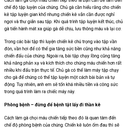
Cách làm gà chọi máu chiến tiếp theo là bạn cần để tâm đến
chế độ tập luyện của chúng. Chủ gà cần hiểu rằng cho chiến
kê tập luyện gian khổ nhưng chiến kê vẫn cần được nghỉ
ngơi và thư giãn sau tập. Khi quá trình tập luyện kết thúc, chủ
gà tiến hành mát xa giúp gà dễ chịu, lưu thông máu và lại cơ.
Trong các bài tập thì luyện chiến kê chú trọng vào tập vần
đòn, vần hơi để có thể gia tăng sức bền cũng như khả năng
chiến đấu của chúng. Ngoài ra, bài tập chạy lồng cũng tăng
khả năng phản xạ và kích thích cho chúng máu chiến hơn rất
nhiều khi đấu trận thực tế. Chủ gà có thể làm máy tập chạy
cho gà để chúng có thể tập luyện một cách bài bản và tự
động. Tuy nhiên, anh em sẽ tốn khá nhiều tiền và công sức
trong quá trình làm ra chiếc máy này.
Phòng bệnh – đừng để bệnh tật lấy đi thần kê
Cách làm gà chọi máu chiến tiếp theo đó là quan tâm đến
chế độ phòng bệnh của chúng. Chiến kê luôn ốm đau thì sẽ