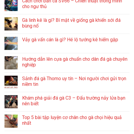
Cách chơi bắn cá SV66 – Chiến thuật thông minh
cho ngư thủ
Gà linh kê là gì? Bí mật về giống gà khiến sới đá
bùng nổ
Vảy gà vấn cán là gì? Hé lộ tướng kê hiếm gặp
Hướng dẫn lên cựa gà chuẩn cho dân đá gà chuyên
nghiệp
Sảnh đá gà Thomo uy tín – Nơi người chơi gửi trọn
niềm tin
Khám phá giải đá gà C3 – Đấu trường nảy lửa bạn
nên biết
Top 5 bài tập luyện cơ chân cho gà chọi hiệu quả
nhất