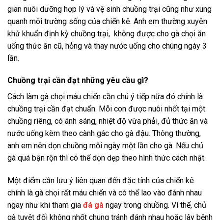
gian nuôi dưỡng hợp lý và vệ sinh chuồng trại cũng như xung
quanh môi trường sống của chiến kê. Anh em thường xuyên
khử khuẩn định kỳ chuồng trại, không được cho gà chọi ăn
uống thức ăn cũ, hỏng và thay nước uống cho chúng ngày 3
lần.
Chuồng trại cần đạt những yêu cầu gì?
Cách làm gà chọi máu chiến cần chú ý tiếp nữa đó chính là
chuồng trại cần đạt chuẩn. Mỗi con được nuôi nhốt tại một
chuồng riêng, có ánh sáng, nhiệt độ vừa phải, đủ thức ăn và
nước uống kèm theo cành gác cho gà đậu. Thông thường,
anh em nên dọn chuồng mỗi ngày một lần cho gà. Nếu chủ
gà quá bận rộn thì có thể dọn dẹp theo hình thức cách nhật.
Một điểm cần lưu ý liên quan đến đặc tính của chiến kê
chính là gà chọi rất máu chiến và có thể lao vào đánh nhau
ngay như khi tham gia
đá gà
ngay trong chuồng. Vì thế, chủ
gà tuyệt đối không nhốt chung tránh đánh nhau hoặc lây bệnh