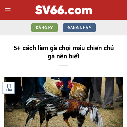
Bỏ
qua
nội
dung
ĐĂNG KÝ
ĐĂNG NHẬP
5+ cách làm gà chọi máu chiến chủ
gà nên biết
11
Th4