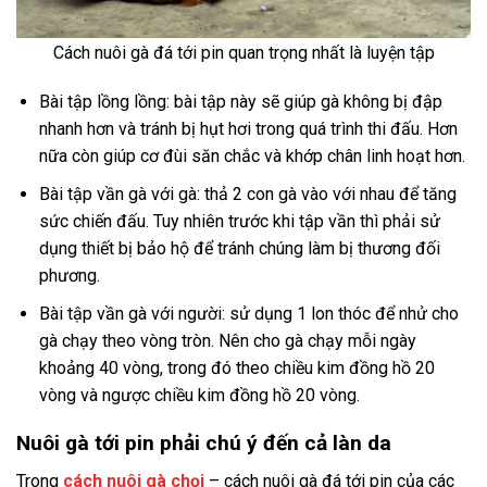
Cách nuôi gà đá tới pin quan trọng nhất là luyện tập
Bài tập lồng lồng: bài tập này sẽ giúp gà không bị đập
nhanh hơn và tránh bị hụt hơi trong quá trình thi đấu. Hơn
nữa còn giúp cơ đùi săn chắc và khớp chân linh hoạt hơn.
Bài tập vần gà với gà: thả 2 con gà vào với nhau để tăng
sức chiến đấu. Tuy nhiên trước khi tập vần thì phải sử
dụng thiết bị bảo hộ để tránh chúng làm bị thương đối
phương.
Bài tập vần gà với người: sử dụng 1 lon thóc để nhử cho
gà chạy theo vòng tròn. Nên cho gà chạy mỗi ngày
khoảng 40 vòng, trong đó theo chiều kim đồng hồ 20
vòng và ngược chiều kim đồng hồ 20 vòng.
Nuôi gà tới pin phải chú ý đến cả làn da
Trong
cách nuôi gà chọi
– cách nuôi gà đá tới pin của các