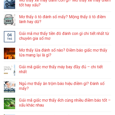
Mơ thấy xe máy đánh con gì? Mơ thấy xe máy điềm
tốt hay xấu?
Mơ thấy ô tô đánh số mấy? Mộng thấy ô tô điềm
lành hay dữ?
Giải mã mơ thấy tiền đô đánh con gì chi tiết nhất từ
04
chuyên gia sổ mơ
Th5
Mơ thấy lửa đánh số nào? Điềm báo giấc mơ thấy
lửa mang lại là gì?
Giải mã giấc mơ thấy máy bay đầy đủ – chi tiết
nhất
Ngủ mơ thấy ăn trộm báo hiệu điềm gì? Đánh số
mấy?
Giải mã giấc mơ thấy ếch cùng nhiều điềm báo tốt –
xấu khác nhau