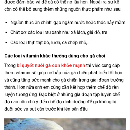
được đảm bảo và để gà có thể no lâu hơn. Ngoài ra sư kê
còn có thể bổ sung thêm những nguồn thực phẩm như sau:
Nguồn thức ăn chính: gạo ngâm nước hoặc thóc nảy mầm
Chất xơ: các loại rau xanh như xà lách, giá đỗ, tre…
Các loại thịt: thịt bò, lươn, cá chép nhỏ,..
Các loại vitamin khác thường dùng cho gà chọi
Trong
bí quyết nuôi gà con khỏe mạnh
thì việc cung cấp
thêm vitamin sẽ giúp cơ bắp của gà chiến phát triển tốt hơn
và cũng tăng sức mạnh cho gà chiến trong giai đoạn trưởng
thành. Hơn nữa anh em cũng cần kết hợp thêm chế độ rèn
luyện tương ứng. Đặc biệt ở những gia đoạn tập luyện chế
độ cao cần chú ý đến chế độ dinh dưỡng để gà không bị
đuối sức và sụt cân trước khi lên sân đấu.