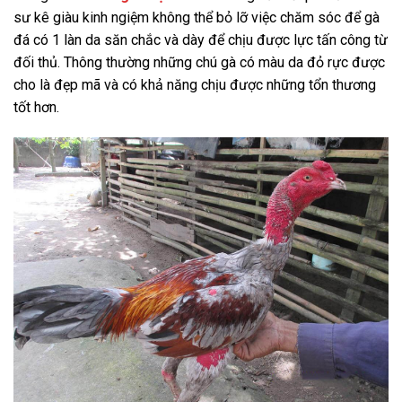
sư kê giàu kinh ngiệm không thể bỏ lỡ việc chăm sóc để gà
đá có 1 làn da săn chắc và dày để chịu được lực tấn công từ
đối thủ. Thông thường những chú gà có màu da đỏ rực được
cho là đẹp mã và có khả năng chịu được những tổn thương
tốt hơn.