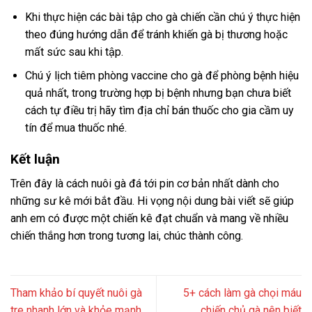
Khi thực hiện các bài tập cho gà chiến cần chú ý thực hiện
theo đúng hướng dẫn để tránh khiến gà bị thương hoặc
mất sức sau khi tập.
Chú ý lịch tiêm phòng vaccine cho gà để phòng bệnh hiệu
quả nhất, trong trường hợp bị bệnh nhưng bạn chưa biết
cách tự điều trị hãy tìm địa chỉ bán thuốc cho gia cầm uy
tín để mua thuốc nhé.
Kết luận
Trên đây là cách nuôi gà đá tới pin cơ bản nhất dành cho
những sư kê mới bắt đầu. Hi vọng nội dung bài viết sẽ giúp
anh em có được một chiến kê đạt chuẩn và mang về nhiều
chiến thắng hơn trong tương lai, chúc thành công.
Tham khảo bí quyết nuôi gà
5+ cách làm gà chọi máu
tre nhanh lớn và khỏe mạnh
chiến chủ gà nên biết