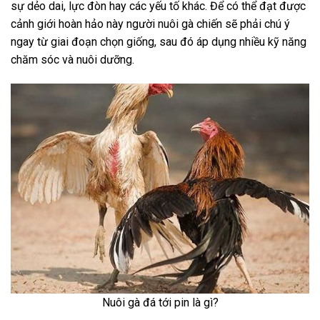
sự dẻo dai, lực đòn hay các yếu tố khác. Để có thể đạt được
cảnh giới hoàn hảo này người nuôi gà chiến sẽ phải chú ý
ngay từ giai đoạn chọn giống, sau đó áp dụng nhiều kỹ năng
chăm sóc và nuôi dưỡng.
Nuôi gà đá tới pin là gì?