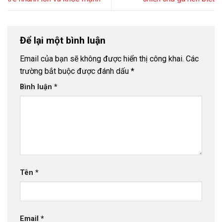
Để lại một bình luận
Email của bạn sẽ không được hiển thị công khai.
Các
trường bắt buộc được đánh dấu
*
Bình luận
*
Tên
*
Email
*