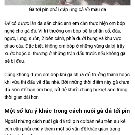
Gà tới pin phải đáp ứng cả về màu da
Để có được làn da săn chắc anh em cần thực hiện om bóp
nghệ cho gà đá. Vị trí thường om bóp sẽ là phần cổ, đầu,
ngực, lưng, sườn, 2 bên cánh, phía dưới bụng và khu vực
phao câu. Đặc biệt, không om bóp ở những vùng da bị trầy
xước hoặc bị thương ở những trận đấu trước nếu không gà
sẽ bị đau.
Cũng không được om bóp khi gà chưa đủ trưởng thành hoặc
khi vừa thi đấu về đâu nhé. Bởi những thời điểm này gà chưa
đủ sức để bạn om bóp, rất dễ khiến chúng bị kiệt sức trong
thời gian dài hơn.
Một số lưu ý khác trong cách nuôi gà đá tới pin
Ngoài những cách nuôi gà đá tới pin cơ bản nêu trên sư kê
còn cần phải chú ý thêm một số vấn đề khác quan trọng