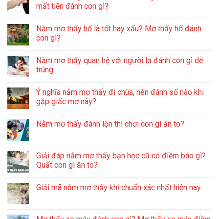
mất tiền đánh con gì?
Nằm mơ thấy hổ là tốt hay xấu? Mơ thấy hổ đánh
con gì?
Nằm mơ thấy quan hệ với người lạ đánh con gì dễ
trúng
Ý nghĩa nằm mơ thấy đi chùa, nên đánh số nào khi
gặp giấc mơ này?
Nằm mơ thấy đánh lộn thì chơi con gì ăn to?
Giải đáp nằm mơ thấy bạn học cũ có điềm báo gì?
Quất con gì ăn to?
Giải mã nằm mơ thấy khỉ chuẩn xác nhất hiện nay