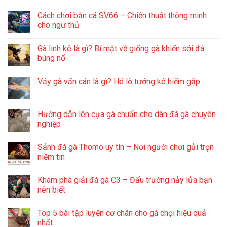
Cách chơi bắn cá SV66 – Chiến thuật thông minh
cho ngư thủ
Gà linh kê là gì? Bí mật về giống gà khiến sới đá
bùng nổ
Vảy gà vấn cán là gì? Hé lộ tướng kê hiếm gặp
Hướng dẫn lên cựa gà chuẩn cho dân đá gà chuyên
nghiệp
Sảnh đá gà Thomo uy tín – Nơi người chơi gửi trọn
niềm tin
Khám phá giải đá gà C3 – Đấu trường nảy lửa bạn
nên biết
Top 5 bài tập luyện cơ chân cho gà chọi hiệu quả
nhất