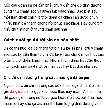
Mỗi giai đoạn sư kê cần phải chú ý đến chế độ dinh dưỡng
cũng như chăm sóc và luyện tập khác nhau. Đặc biệt sau
mỗi trận chiến chính là thời điểm gà chiến cần được chú ý
nhiều nhất để nhanh chóng hồi phục sức khỏe. Hãy cùng tìm
hiểu chi tiết hơn ở những phần sau nhé.
Cách nuôi gà đá tới pin cơ bản nhất
Để có thể nuôi gà đá nhanh tới pin sư kê sẽ phải chú ý chăm
sóc cực kỳ cẩn thận từ chế độ luyện tập cho đến dinh dưỡng
ở từng thời điểm khác nhau. Nếu anh em đang bắt đầu thực
hiện cách nuôi gà đá tới pin này vậy hãy bắt đầu như sau:
Chế độ dinh dưỡng trong cách nuôi gà đá tới pin
Nguồn thức ăn chính trong các bữa ăn của gà chiến để tham
gia
đá gà
chính là gạo khô hoặc thóc nảy mầm. Anh em nên
để gạo ngâm trong nước vo gạo hoặc để thóc bắt đầu mọc
mầm rồi hãy cho gà ăn, như thế hàm lượng dinh dưỡng vẫn