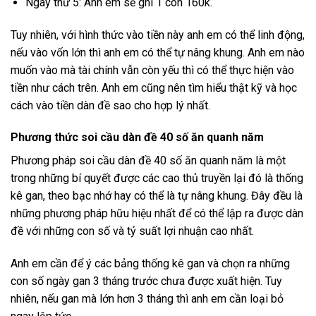
Ngày thứ 5: Anh em sẽ ghi 1 con 160k.
Tuy nhiên, với hình thức vào tiền này anh em có thể linh động,
nếu vào vốn lớn thì anh em có thể tự nâng khung. Anh em nào
muốn vào mà tài chính vẫn còn yếu thì có thể thực hiện vào
tiền như cách trên. Anh em cũng nên tìm hiểu thật kỹ và học
cách vào tiền dàn đề sao cho hợp lý nhất.
Phương thức soi cầu dàn đề 40 số ăn quanh năm
Phương pháp soi cầu dàn đề 40 số ăn quanh năm là một
trong những bí quyết được các cao thủ truyền lại đó là thống
kê gan, theo bạc nhớ hay có thể là tự nâng khung. Đây đều là
những phương pháp hữu hiệu nhất để có thể lập ra được dàn
đề với những con số và tỷ suất lợi nhuận cao nhất.
Anh em cần để ý các bảng thống kê gan và chọn ra những
con số ngày gan 3 tháng trước chưa được xuất hiện. Tuy
nhiên, nếu gan mà lớn hơn 3 tháng thì anh em cần loại bỏ