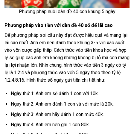
Phương pháp nuôi dàn đề 40 con khung 5 ngày
Phương pháp vào tiền với dàn đề 40 số để lãi cao
Để phương pháp soi cầu này đạt được hiệu quả và mang lại
lãi cao nhất. Anh em nên đánh theo khung 3-5 với xác suất
vào vốn cược gấp thếp. Cách thức vào tiền khoa học và hợp
lý sẽ giúp các anh em không những không bị lỗ mà còn mang
lại lợi nhuận lớn. Nhìn chung, hình thức vào tiền 3 ngày có tỷ
lệ là 1:2:4 và phương thức vào vốn 5 ngày theo theo tỷ lệ
1:2:4:8:16. Hình thức số ngày gửi tiền chi tiết như:
Ngày thứ 1: Anh em sẽ đánh 1 con với 10k.
Ngày thứ 2: Anh em đánh 1 con và với mức là 20k.
Ngày thứ 3: Anh em hãy đánh 1 con mức 40k.
Ngày thứ 4: Anh em nên ghi 1 con 80k.