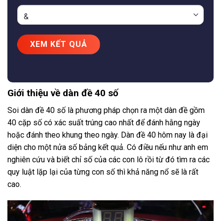
XEM KẾT QUẢ
Giới thiệu về dàn đề 40 số
Soi dàn đề 40 số là phương pháp chọn ra một dàn đề gồm
40 cặp số có xác suất trúng cao nhất để đánh hằng ngày
hoặc đánh theo khung theo ngày. Dàn đề 40 hôm nay là đại
diện cho một nửa số bảng kết quả. Có điều nếu như anh em
nghiên cứu và biết chỉ số của các con lô rồi từ đó tìm ra các
quy luật lặp lại của từng con số thì khả năng nổ sẽ là rất
cao.