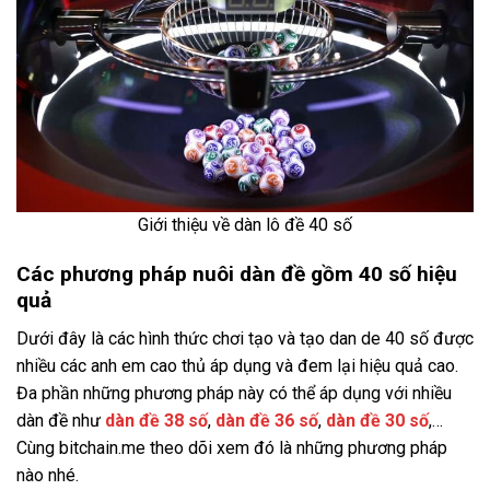
Giới thiệu về dàn lô đề 40 số
Các phương pháp nuôi dàn đề gồm 40 số hiệu
quả
Dưới đây là các hình thức chơi tạo và tạo dan de 40 số được
nhiều các anh em cao thủ áp dụng và đem lại hiệu quả cao.
Đa phần những phương pháp này có thể áp dụng với nhiều
dàn đề như
dàn đề 38 số
,
dàn đề 36 số
,
dàn đề 30 số
,…
Cùng bitchain.me theo dõi xem đó là những phương pháp
nào nhé.