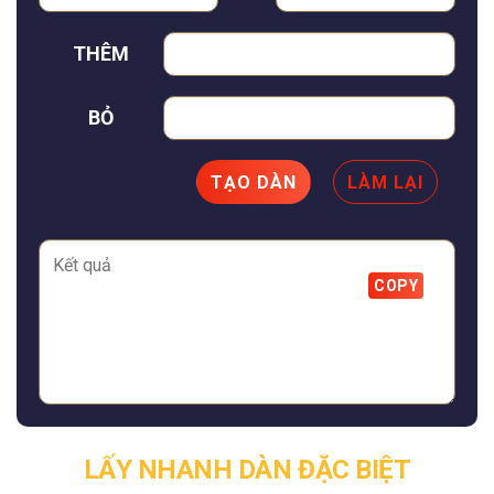
THÊM
BỎ
TẠO DÀN
LÀM LẠI
COPY
LẤY NHANH DÀN ĐẶC BIỆT