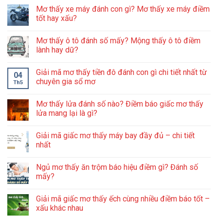
Mơ thấy xe máy đánh con gì? Mơ thấy xe máy điềm
tốt hay xấu?
Mơ thấy ô tô đánh số mấy? Mộng thấy ô tô điềm
lành hay dữ?
Giải mã mơ thấy tiền đô đánh con gì chi tiết nhất từ
04
chuyên gia sổ mơ
Th5
Mơ thấy lửa đánh số nào? Điềm báo giấc mơ thấy
lửa mang lại là gì?
Giải mã giấc mơ thấy máy bay đầy đủ – chi tiết
nhất
Ngủ mơ thấy ăn trộm báo hiệu điềm gì? Đánh số
mấy?
Giải mã giấc mơ thấy ếch cùng nhiều điềm báo tốt –
xấu khác nhau