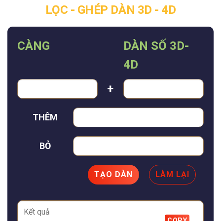
LỌC - GHÉP DÀN 3D - 4D
CÀNG
DÀN SỐ 3D-
4D
+
THÊM
BỎ
TẠO DÀN
LÀM LẠI
COPY