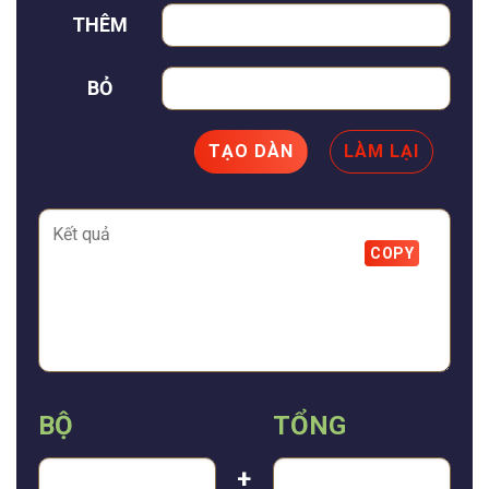
THÊM
BỎ
TẠO DÀN
LÀM LẠI
COPY
BỘ
TỔNG
+