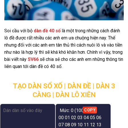
Soi cầu với bộ
dàn đề 40 số
là một trong những cách đánh
lô đề được rất nhiều các anh em ưa chuộng hiện nay. Thế
nhưng đối với các anh em tân thủ thì cách nuôi lô và vào tiền
như nào là hợp lý thì sẽ khá khó khăn hơn. Chính vì vậy, trong
bài viết này
SV66
sẽ chia sẻ cho các anh em những thông tin
liên quan tới dàn đề có 40 số.
TẠO DÀN SỔ XỐ | DÀN ĐỀ | DÀN 3
CÀNG | DÀN LÔ XIÊN
COPY