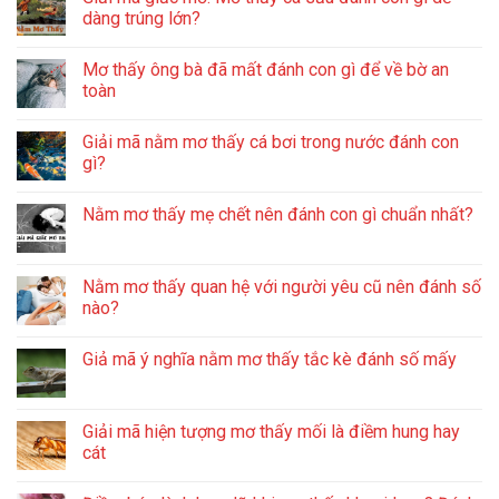
dàng trúng lớn?
Mơ thấy ông bà đã mất đánh con gì để về bờ an
toàn
Giải mã nằm mơ thấy cá bơi trong nước đánh con
gì?
Nằm mơ thấy mẹ chết nên đánh con gì chuẩn nhất?
Nằm mơ thấy quan hệ với người yêu cũ nên đánh số
nào?
Giả mã ý nghĩa nằm mơ thấy tắc kè đánh số mấy
Giải mã hiện tượng mơ thấy mối là điềm hung hay
cát