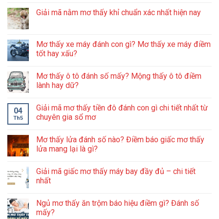
Giải mã nằm mơ thấy khỉ chuẩn xác nhất hiện nay
Mơ thấy xe máy đánh con gì? Mơ thấy xe máy điềm
tốt hay xấu?
Mơ thấy ô tô đánh số mấy? Mộng thấy ô tô điềm
lành hay dữ?
Giải mã mơ thấy tiền đô đánh con gì chi tiết nhất từ
04
chuyên gia sổ mơ
Th5
Mơ thấy lửa đánh số nào? Điềm báo giấc mơ thấy
lửa mang lại là gì?
Giải mã giấc mơ thấy máy bay đầy đủ – chi tiết
nhất
Ngủ mơ thấy ăn trộm báo hiệu điềm gì? Đánh số
mấy?