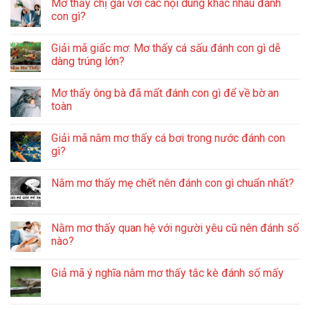
Mơ thấy chị gái với các nội dung khác nhau đánh
con gì?
Giải mã giấc mơ: Mơ thấy cá sấu đánh con gì dễ
dàng trúng lớn?
Mơ thấy ông bà đã mất đánh con gì để về bờ an
toàn
Giải mã nằm mơ thấy cá bơi trong nước đánh con
gì?
Nằm mơ thấy mẹ chết nên đánh con gì chuẩn nhất?
Nằm mơ thấy quan hệ với người yêu cũ nên đánh số
nào?
Giả mã ý nghĩa nằm mơ thấy tắc kè đánh số mấy