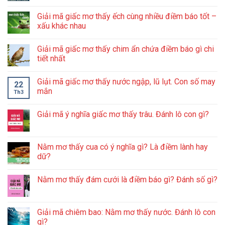
Giải mã giấc mơ thấy ếch cùng nhiều điềm báo tốt –
xấu khác nhau
Giải mã giấc mơ thấy chim ẩn chứa điềm báo gì chi
tiết nhất
Giải mã giấc mơ thấy nước ngập, lũ lụt. Con số may
22
mắn
Th3
Giải mã ý nghĩa giấc mơ thấy trâu. Đánh lô con gì?
Nằm mơ thấy cua có ý nghĩa gì? Là điềm lành hay
dữ?
Nằm mơ thấy đám cưới là điềm báo gì? Đánh số gì?
Giải mã chiêm bao: Nằm mơ thấy nước. Đánh lô con
gì?