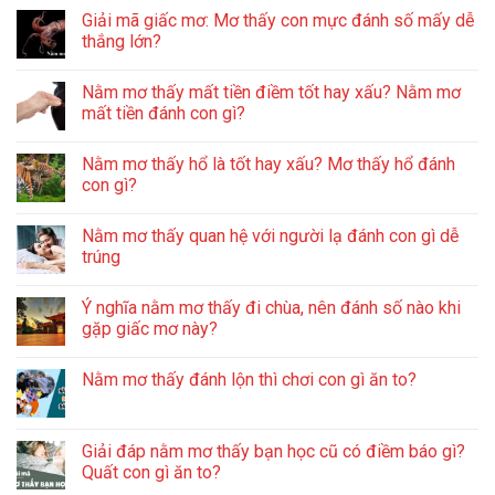
Giải mã giấc mơ: Mơ thấy con mực đánh số mấy dễ
thắng lớn?
Nằm mơ thấy mất tiền điềm tốt hay xấu? Nằm mơ
mất tiền đánh con gì?
Nằm mơ thấy hổ là tốt hay xấu? Mơ thấy hổ đánh
con gì?
Nằm mơ thấy quan hệ với người lạ đánh con gì dễ
trúng
Ý nghĩa nằm mơ thấy đi chùa, nên đánh số nào khi
gặp giấc mơ này?
Nằm mơ thấy đánh lộn thì chơi con gì ăn to?
Giải đáp nằm mơ thấy bạn học cũ có điềm báo gì?
Quất con gì ăn to?