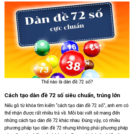
Thế nào là dàn đề 72 số?
Cách tạo dàn đề 72 số siêu chuẩn, trúng lớn
Nếu gõ từ khóa tìm kiếm “cách tạo dàn đề 72 số”, anh em có
thể nhận được rất nhiều trả về. Mỗi bài viết sẽ mang đến
những cách tạo dàn đề 72 khác nhau. Đúng vậy, có nhiều
phương pháp tạo dàn đề 72 nhưng không phải phương pháp