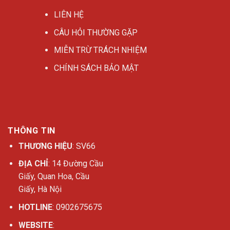
LIÊN HỆ
CÂU HỎI THƯỜNG GẶP
MIỄN TRỪ TRÁCH NHIỆM
CHÍNH SÁCH BẢO MẬT
THÔNG TIN
THƯƠNG HIỆU
: SV66
ĐỊA CHỈ
: 14 Đường Cầu
Giấy, Quan Hoa, Cầu
Giấy, Hà Nội
HOTLINE
: 0902675675
WEBSITE
: