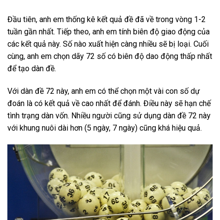
Đầu tiên, anh em thống kê kết quả đề đã về trong vòng 1-2
tuần gần nhất. Tiếp theo, anh em tính biên độ giao động của
các kết quả này. Số nào xuất hiện càng nhiều sẽ bị loại. Cuối
cùng, anh em chọn dãy 72 số có biên độ dao động thấp nhất
để tạo dàn đề.
Với dàn đề 72 này, anh em có thể chọn một vài con số dự
đoán là có kết quả về cao nhất để đánh. Điều này sẽ hạn chế
tình trạng dàn vốn. Nhiều người cũng sử dụng dàn đề 72 này
với khung nuôi dài hơn (5 ngày, 7 ngày) cũng khá hiệu quả.