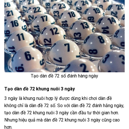
Tạo dàn đề 72 số đánh hàng ngày
Tạo dàn đề 72 khung nuôi 3 ngày
3 ngày là khung nuôi hợp lý được dùng khi chơi dàn đề
không chỉ là dàn đề 72 số. So với dàn đề 72 đánh hằng ngày,
tạo dàn đề 72 khung nuôi 3 ngày cần đầu tư thời gian hơn.
Nhưng hiệu quả mà dàn đề 72 khung nuôi 3 ngày cũng cao
hơn.