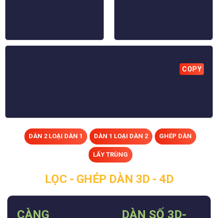
COPY
DÀN 2 LOẠI DÀN 1
DÀN 1 LOẠI DÀN 2
GHÉP DÀN
LẤY TRÙNG
LỌC - GHÉP DÀN 3D - 4D
CÀNG
DÀN SỐ 3D-