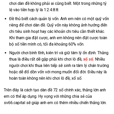
chơi dàn đề không phải ai cũng biết. Một trong những tỷ
lệ vào tiền hợp lý là 1:2:4:8:8.
Đề thủ biết cách quản lý vốn. Anh em nên có một quỹ vốn
riêng để chơi dàn đề. Quỹ vốn này không ảnh hưởng đến
chi tiêu sinh hoạt hay các khoản chi tiêu cần thiết khác.
Khi tham gia đặt cược, anh em không nên đặt cược toàn
bộ số tiền mình có, tối đa khoảng 60% vốn.
Người chơi bình tĩnh, kiên trì và giữ tâm lý ổn định. Thắng
thua là điều rất dễ gặp phải khi chơi lô đề,
xổ số
. Nhiều
người chơi khi thua liên tiếp sẽ sinh ra tâm lý chán trường
hoặc dễ đổ dồn vốn với mong muốn đổi đời. Điều này là
hoàn toàn không nên khi chơi lô đề, xổ số.
Trên đây là cách tạo dàn đề 72 số chính xác, thắng lớn anh
em có thể áp dụng. Hy vọng với những chia sẻ của
sv66.capital sẽ giúp anh em có thêm nhiều chiến thắng lớn.