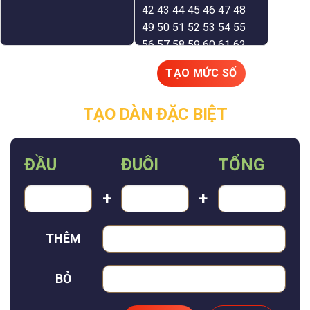
TẠO MỨC SỐ
TẠO DÀN ĐẶC BIỆT
ĐẦU
ĐUÔI
TỔNG
+
+
THÊM
BỎ