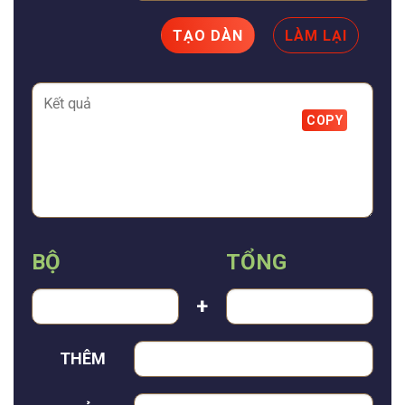
TẠO DÀN
LÀM LẠI
COPY
BỘ
TỔNG
+
THÊM