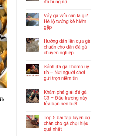
đá bùng nổ
Vảy gà vấn cán là gì?
Hé lộ tướng kê hiếm
gặp
Hướng dẫn lên cựa gà
chuẩn cho dân đá gà
chuyên nghiệp
Sảnh đá gà Thomo uy
tín – Nơi người chơi
gửi trọn niềm tin
Khám phá giải đá gà
C3 – Đấu trường nảy
đề
lửa bạn nên biết
Top 5 bài tập luyện cơ
chân cho gà chọi hiệu
quả nhất