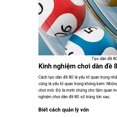
Tạo dàn đề 8
Kinh nghiệm chơi dàn đề 8
Cách tạo dàn đề 80 là yếu tố quan trọng nh
cũng là yếu tố quan trọng không kém. Nhữn
chơi mới. Đó là minh chứng cho tầm quan tr
nghiệm chơi dàn đề 80 số trúng lớn sau:
Biết cách quản lý vốn