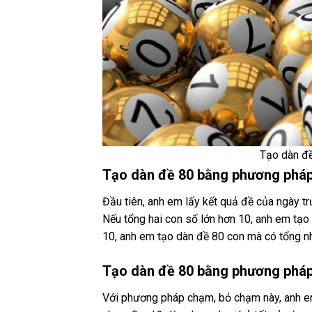
Tạo dàn đ
Tạo dàn đề 80 bằng phương pháp
Đầu tiên, anh em lấy kết quả đề của ngày tr
Nếu tổng hai con số lớn hơn 10, anh em tạo
10, anh em tạo dàn đề 80 con mà có tổng n
Tạo dàn đề 80 bằng phương phá
Với phương pháp chạm, bỏ chạm này, anh e