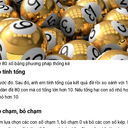
ề 80 số bằng phương pháp thống kê
 tính tổng
ước đó. Sau đó, anh em tính tổng của kết quả đề rồi so sánh với 1
 dàn đề 80 con mà có tổng lớn hơn 10. Nếu tổng hai con số nhỏ h
hỏ hơn 10.
p chạm, bỏ chạm
m lựa chọn các con số chạm 1, bỏ chạm 0 và bỏ các con số kép.