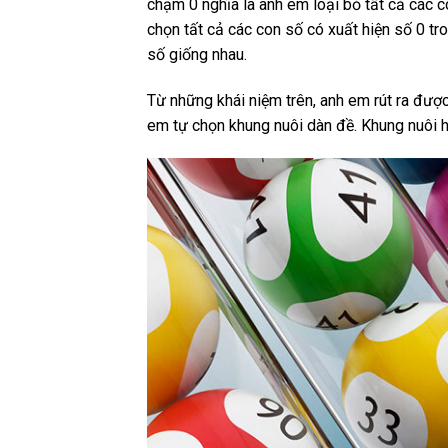
chạm 0 nghĩa là anh em loại bỏ tất cả các c
chọn tất cả các con số có xuất hiện số 0 t
số giống nhau.
Từ những khái niệm trên, anh em rút ra đượ
em tự chọn khung nuôi dàn đề. Khung nuôi hợ