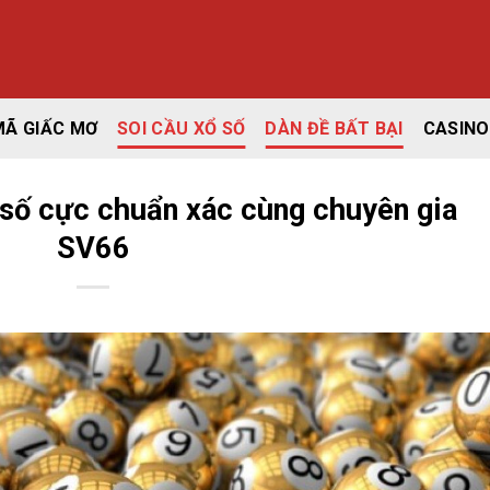
MÃ GIẤC MƠ
SOI CẦU XỔ SỐ
DÀN ĐỀ BẤT BẠI
CASINO
 số cực chuẩn xác cùng chuyên gia
SV66