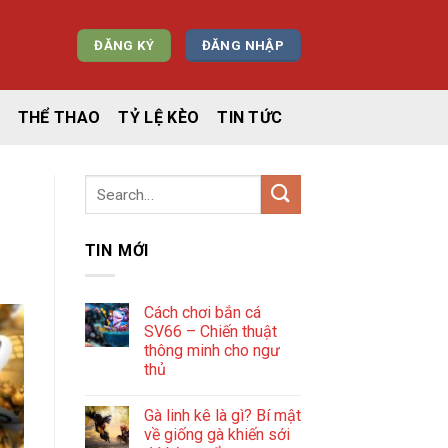
ĐĂNG KÝ
ĐĂNG NHẬP
THỂ THAO
TỶ LỆ KÈO
TIN TỨC
TIN MỚI
Cách chơi bắn cá
SV66 – Chiến thuật
thông minh cho ngư
thủ
Gà linh kê là gì? Bí mật
về giống gà khiến sới