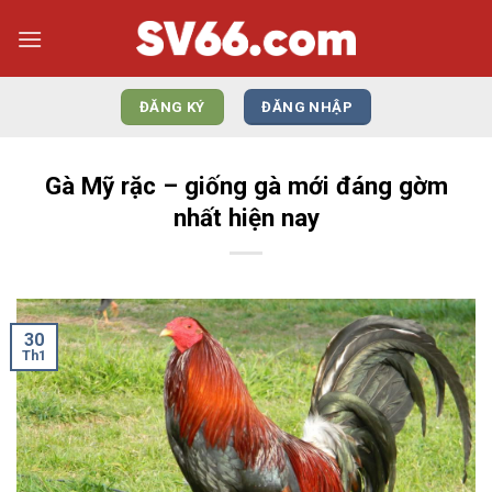
Bỏ
qua
nội
dung
ĐĂNG KÝ
ĐĂNG NHẬP
Gà Mỹ rặc – giống gà mới đáng gờm
nhất hiện nay
30
Th1