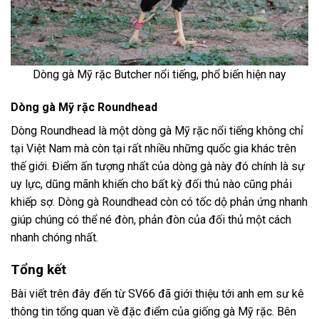
Dòng gà Mỹ rặc Butcher nổi tiếng, phổ biến hiện nay
Dòng gà Mỹ rặc Roundhead
Dòng Roundhead là một dòng gà Mỹ rặc nổi tiếng không chỉ
tại Việt Nam mà còn tại rất nhiều những quốc gia khác trên
thế giới. Điểm ấn tượng nhất của dòng gà này đó chính là sự
uy lực, dũng mãnh khiến cho bất kỳ đối thủ nào cũng phải
khiếp sợ. Dòng gà Roundhead còn có tốc dộ phản ứng nhanh
giúp chúng có thể né đòn, phản đòn của đối thủ một cách
nhanh chóng nhất.
Tổng kết
Bài viết trên đây đến từ SV66 đã giới thiệu tới anh em sư kê
thông tin tổng quan về đặc điểm của giống gà Mỹ rặc. Bên