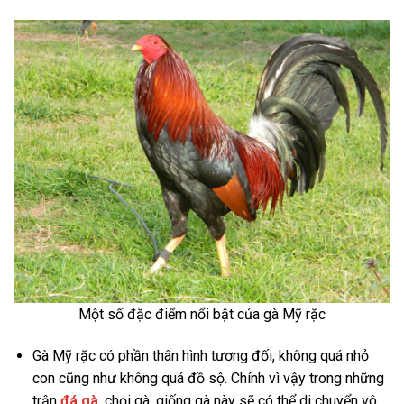
Một số đặc điểm nổi bật của gà Mỹ rặc
Gà Mỹ rặc có phần thân hình tương đối, không quá nhỏ
con cũng như không quá đồ sộ. Chính vì vậy trong những
trận
đá gà
, chọi gà, giống gà này sẽ có thể di chuyển vô