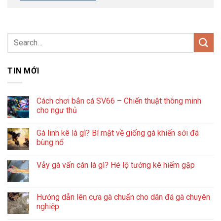
TIN MỚI
Cách chơi bắn cá SV66 – Chiến thuật thông minh
cho ngư thủ
Gà linh kê là gì? Bí mật về giống gà khiến sới đá
bùng nổ
Vảy gà vấn cán là gì? Hé lộ tướng kê hiếm gặp
Hướng dẫn lên cựa gà chuẩn cho dân đá gà chuyên
nghiệp