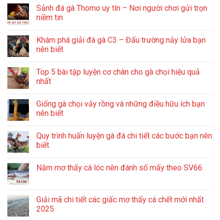
Sảnh đá gà Thomo uy tín – Nơi người chơi gửi trọn
niềm tin
Khám phá giải đá gà C3 – Đấu trường nảy lửa bạn
nên biết
Top 5 bài tập luyện cơ chân cho gà chọi hiệu quả
nhất
Giống gà chọi vảy rồng và những điều hữu ích bạn
nên biết
Quy trình huấn luyện gà đá chi tiết các bước bạn nên
biết
Nằm mơ thấy cá lóc nên đánh số mấy theo SV66
Giải mã chi tiết các giấc mơ thấy cá chết mới nhất
2025