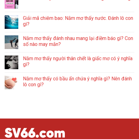
Giải mã chiêm bao: Nằm mơ thấy nước. Đánh lô con
gì?
Nằm mơ thấy đánh nhau mang lại điềm báo gì? Con
số nào may mắn?
Nằm mơ thấy người thân chết là giấc mơ có ý nghĩa
gì?
Nằm mơ thấy có bầu ẩn chứa ý nghĩa gì? Nên đánh
lô con gì?