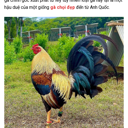
gà chính gốc xuất phát từ Mỹ tuy nhiên loại gà này lại là một
hậu duệ của một giống
gà chọi đẹp
đến từ Anh Quốc.