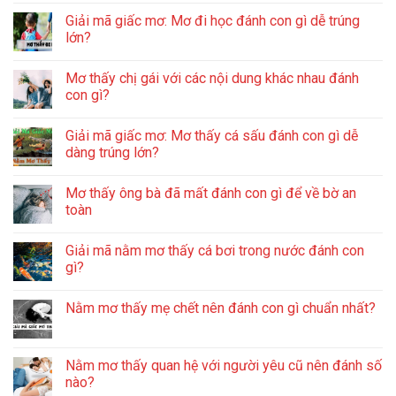
Giải mã giấc mơ: Mơ đi học đánh con gì dễ trúng
lớn?
Mơ thấy chị gái với các nội dung khác nhau đánh
con gì?
Giải mã giấc mơ: Mơ thấy cá sấu đánh con gì dễ
dàng trúng lớn?
Mơ thấy ông bà đã mất đánh con gì để về bờ an
toàn
Giải mã nằm mơ thấy cá bơi trong nước đánh con
gì?
Nằm mơ thấy mẹ chết nên đánh con gì chuẩn nhất?
Nằm mơ thấy quan hệ với người yêu cũ nên đánh số
nào?