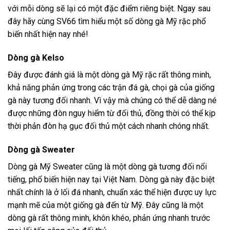
với mỗi dòng sẽ lại có một đặc điểm riêng biệt. Ngay sau
đây hãy cùng SV66 tìm hiểu một số dòng gà Mỹ rặc phổ
biến nhất hiện nay nhé!
Dòng gà Kelso
Đây được đánh giá là một dòng gà Mỹ rặc rất thông minh,
khả năng phản ứng trong các trận đá gà, chọi gà của giống
gà này tương đối nhanh. Vì vậy mà chúng có thể dễ dàng né
được những đòn nguy hiểm từ đối thủ, đồng thời có thể kịp
thời phản đòn hạ gục đối thủ một cách nhanh chóng nhất.
Dòng gà Sweater
Dòng gà Mỹ Sweater cũng là một dòng gà tương đối nổi
tiếng, phổ biến hiện nay tại Việt Nam. Dòng gà này đặc biệt
nhất chính là ở lối đá nhanh, chuẩn xác thể hiện được uy lực
mạnh mẽ của một giống gà đến từ Mỹ. Đây cũng là một
dòng gà rất thông minh, khôn khéo, phản ứng nhanh trước