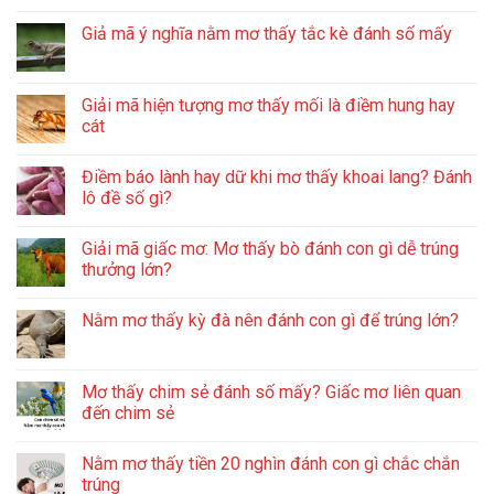
Giả mã ý nghĩa nằm mơ thấy tắc kè đánh số mấy
Giải mã hiện tượng mơ thấy mối là điềm hung hay
cát
Điềm báo lành hay dữ khi mơ thấy khoai lang? Đánh
lô đề số gì?
Giải mã giấc mơ: Mơ thấy bò đánh con gì dễ trúng
thưởng lớn?
Nằm mơ thấy kỳ đà nên đánh con gì để trúng lớn?
Mơ thấy chim sẻ đánh số mấy? Giấc mơ liên quan
đến chim sẻ
Nằm mơ thấy tiền 20 nghìn đánh con gì chắc chắn
trúng