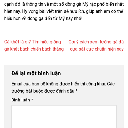
cạnh đó là thông tin về một số dòng gà Mỹ rặc phổ biến nhất
hiện nay. Hy vọng bài viết trên sẽ hữu ích, giúp anh em có thể
hiểu hơn về dòng gà đến từ Mỹ này nhé!
Gà khét là gì? Tìm hiểu giống
Gợi ý cách xem tướng gà đá
gà khét bách chiến bách thắng
cựa sắt cực chuẩn hiện nay
Để lại một bình luận
Email của bạn sẽ không được hiển thị công khai.
Các
trường bắt buộc được đánh dấu
*
Bình luận
*