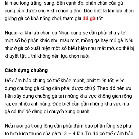
là màu lông trắng, sáng. Bên cạnh đó, phần chân của gà
cũng cần được chú ý khi chọn giống. Đặc biệt là khi lựa chọn
giống gà có khả năng chọi, tham gia
đá gà
tốt.
Ngoài ra, khi lựa chọn gà Nhạn cũng sẽ cần phải chú ý tới
một số bộ phận khác như màu mắt, mồng gà hay mỏ gà. Nếu
như ở gà có xuất hiện một số biểu hiện như mắt mờ, cơ thể bị
khuyết tật,… thì không nên lựa chọn nuôi.
Cách dựng chuồng
Để đảm bảo chúng có thể khỏe mạnh, phát triển tốt, việc
dựng chuồng gà cũng cần phải được chú ý. Theo đó nên ưu
tiên xây dựng chuồng gà tại những khu vực không gian rộng
rãi, có nhiều ánh nắng. Đặc biệt cần gần những khu vực mà
gà có thể dễ dàng di chuyển xung quanh.
Nếu nuôi gà trong lồng cần phải đảm bảo phần lồng sẽ phải
to hơn kích thước của gà từ 3 – 4 lần. Từ đó có thể đảm bảo