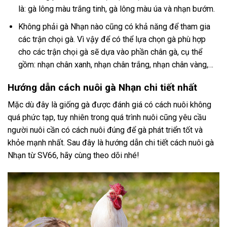
là: gà lông màu trắng tinh, gà lông màu úa và nhạn bướm.
Không phải gà Nhạn nào cũng có khả năng để tham gia
các trận chọi gà. Vì vậy để có thể lựa chọn gà phù hợp
cho các trận chọi gà sẽ dựa vào phần chân gà, cụ thể
gồm: nhạn chân xanh, nhạn chân trắng, nhạn chân vàng,…
Hướng dẫn cách nuôi gà Nhạn chi tiết nhất
Mặc dù đây là giống gà được đánh giá có cách nuôi không
quá phức tạp, tuy nhiên trong quá trình nuôi cũng yêu cầu
người nuôi cần có cách nuôi đúng để gà phát triển tốt và
khỏe mạnh nhất. Sau đây là hướng dẫn chi tiết cách nuôi gà
Nhạn từ SV66, hãy cùng theo dõi nhé!