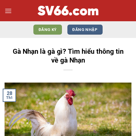
Bỏ
qua
nội
dung
ĐĂNG KÝ
ĐĂNG NHẬP
Gà Nhạn là gà gì? Tìm hiểu thông tin
về gà Nhạn
28
Th1