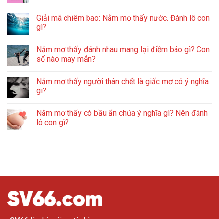
Giải mã chiêm bao: Nằm mơ thấy nước. Đánh lô con
gì?
Nằm mơ thấy đánh nhau mang lại điềm báo gì? Con
số nào may mắn?
Nằm mơ thấy người thân chết là giấc mơ có ý nghĩa
gì?
Nằm mơ thấy có bầu ẩn chứa ý nghĩa gì? Nên đánh
lô con gì?