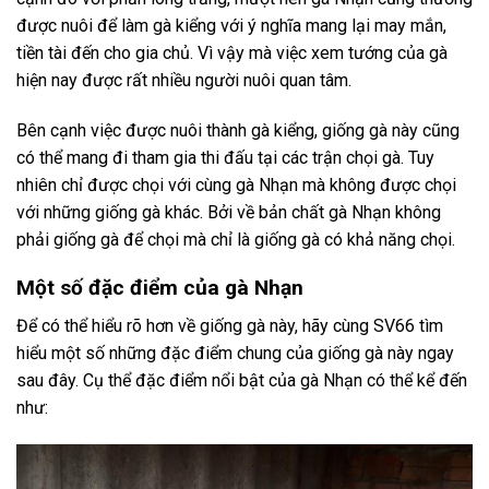
được nuôi để làm gà kiểng với ý nghĩa mang lại may mắn,
tiền tài đến cho gia chủ. Vì vậy mà việc xem tướng của gà
hiện nay được rất nhiều người nuôi quan tâm.
Bên cạnh việc được nuôi thành gà kiểng, giống gà này cũng
có thể mang đi tham gia thi đấu tại các trận chọi gà. Tuy
nhiên chỉ được chọi với cùng gà Nhạn mà không được chọi
với những giống gà khác. Bởi về bản chất gà Nhạn không
phải giống gà để chọi mà chỉ là giống gà có khả năng chọi.
Một số đặc điểm của gà Nhạn
Để có thể hiểu rõ hơn về giống gà này, hãy cùng SV66 tìm
hiểu một số những đặc điểm chung của giống gà này ngay
sau đây. Cụ thể đặc điểm nổi bật của gà Nhạn có thể kể đến
như: