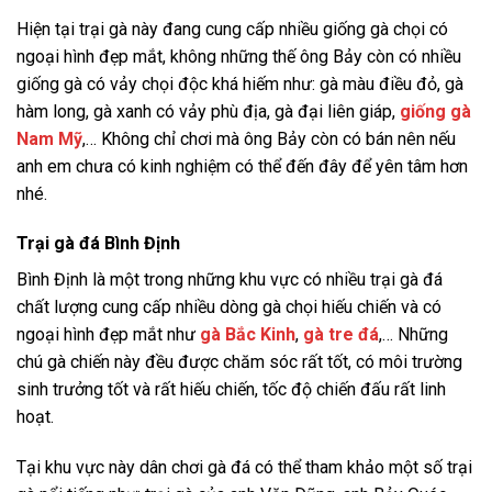
Hiện tại trại gà này đang cung cấp nhiều giống gà chọi có
ngoại hình đẹp mắt, không những thế ông Bảy còn có nhiều
giống gà có vảy chọi độc khá hiếm như: gà màu điều đỏ, gà
hàm long, gà xanh có vảy phù địa, gà đại liên giáp,
giống gà
Nam Mỹ
,… Không chỉ chơi mà ông Bảy còn có bán nên nếu
anh em chưa có kinh nghiệm có thể đến đây để yên tâm hơn
nhé.
Trại gà đá Bình Định
Bình Định là một trong những khu vực có nhiều trại gà đá
chất lượng cung cấp nhiều dòng gà chọi hiếu chiến và có
ngoại hình đẹp mắt như
gà Bắc Kinh
,
gà tre đá
,… Những
chú gà chiến này đều được chăm sóc rất tốt, có môi trường
sinh trưởng tốt và rất hiếu chiến, tốc độ chiến đấu rất linh
hoạt.
Tại khu vực này dân chơi gà đá có thể tham khảo một số trại