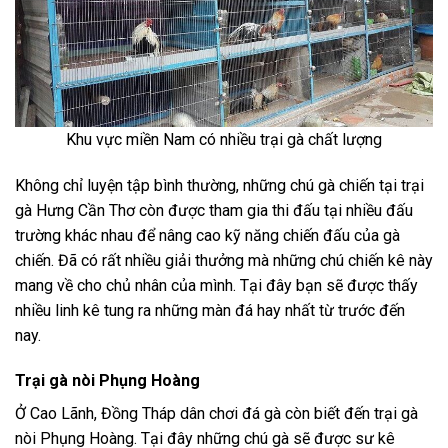
Khu vực miền Nam có nhiều trại gà chất lượng
Không chỉ luyện tập bình thường, những chú gà chiến tại trại
gà Hưng Cần Thơ còn được tham gia thi đấu tại nhiều đấu
trường khác nhau để nâng cao kỹ năng chiến đấu của gà
chiến. Đã có rất nhiều giải thưởng mà những chú chiến kê này
mang về cho chủ nhân của mình. Tại đây bạn sẽ được thấy
nhiều linh kê tung ra những màn đá hay nhất từ trước đến
nay.
Trại gà nòi Phụng Hoàng
Ở Cao Lãnh, Đồng Tháp dân chơi đá gà còn biết đến trại gà
nòi Phụng Hoàng. Tại đây những chú gà sẽ được sư kê