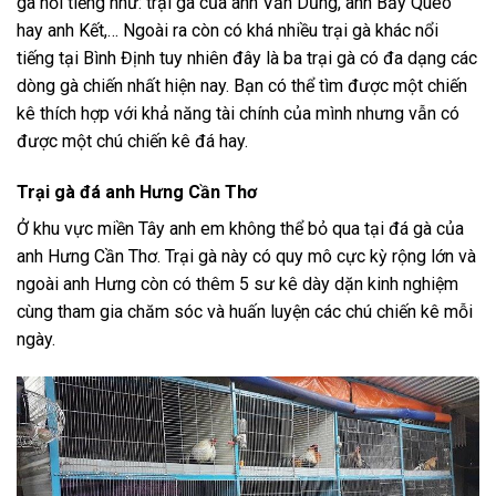
gà nổi tiếng như: trại gà của anh Văn Dũng, anh Bảy Quéo
hay anh Kết,… Ngoài ra còn có khá nhiều trại gà khác nổi
tiếng tại Bình Định tuy nhiên đây là ba trại gà có đa dạng các
dòng gà chiến nhất hiện nay. Bạn có thể tìm được một chiến
kê thích hợp với khả năng tài chính của mình nhưng vẫn có
được một chú chiến kê đá hay.
Trại gà đá anh Hưng Cần Thơ
Ở khu vực miền Tây anh em không thể bỏ qua tại đá gà của
anh Hưng Cần Thơ. Trại gà này có quy mô cực kỳ rộng lớn và
ngoài anh Hưng còn có thêm 5 sư kê dày dặn kinh nghiệm
cùng tham gia chăm sóc và huấn luyện các chú chiến kê mỗi
ngày.