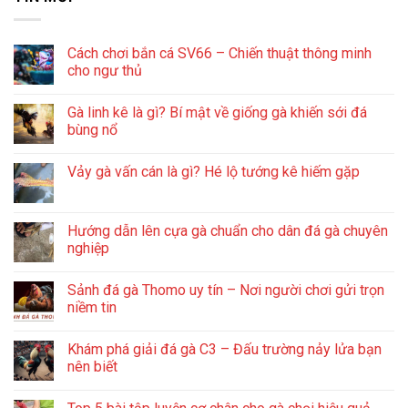
Cách chơi bắn cá SV66 – Chiến thuật thông minh
cho ngư thủ
Gà linh kê là gì? Bí mật về giống gà khiến sới đá
bùng nổ
Vảy gà vấn cán là gì? Hé lộ tướng kê hiếm gặp
Hướng dẫn lên cựa gà chuẩn cho dân đá gà chuyên
nghiệp
Sảnh đá gà Thomo uy tín – Nơi người chơi gửi trọn
niềm tin
Khám phá giải đá gà C3 – Đấu trường nảy lửa bạn
nên biết