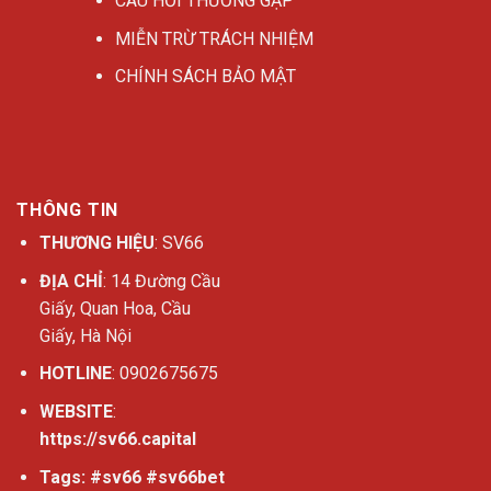
CÂU HỎI THƯỜNG GẶP
MIỄN TRỪ TRÁCH NHIỆM
CHÍNH SÁCH BẢO MẬT
THÔNG TIN
THƯƠNG HIỆU
: SV66
ĐỊA CHỈ
: 14 Đường Cầu
Giấy, Quan Hoa, Cầu
Giấy, Hà Nội
HOTLINE
: 0902675675
WEBSITE
:
https://sv66.capital
Tags: #sv66 #sv66bet