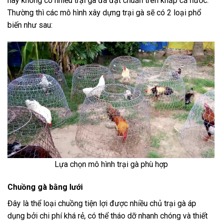
nay không có nhiều trại gà đá đạt chuẩn trên khắp cả nước.
Thường thì các mô hình xây dựng trại gà sẽ có 2 loại phổ
biến như sau:
Lựa chọn mô hình trại gà phù hợp
Chuồng gà bằng lưới
Đây là thể loại chuồng tiện lợi được nhiều chủ trại gà áp
dụng bởi chi phí khá rẻ, có thể tháo dỡ nhanh chóng và thiết