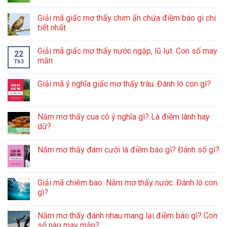
Giải mã giấc mơ thấy chim ẩn chứa điềm báo gì chi
tiết nhất
Giải mã giấc mơ thấy nước ngập, lũ lụt. Con số may
22
mắn
Th3
Giải mã ý nghĩa giấc mơ thấy trâu. Đánh lô con gì?
Nằm mơ thấy cua có ý nghĩa gì? Là điềm lành hay
dữ?
Nằm mơ thấy đám cưới là điềm báo gì? Đánh số gì?
Giải mã chiêm bao: Nằm mơ thấy nước. Đánh lô con
gì?
Nằm mơ thấy đánh nhau mang lại điềm báo gì? Con
số nào may mắn?