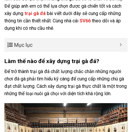
Để giúp anh em có thể lựa chọn được gà chiến tốt và cách
xây dựng
trại gà đá
bài viết dưới đây sẽ cung cấp những
thông tin cần thiết nhất. Cùng nhà cái
SV66
theo dõi và áp
dụng khi có nhu cầu nhé.
Mục lục
Làm thế nào để xây dựng trại gà đá?
Để trở thành trại gà đá chất lượng chắc chắn những người
chơi đá gà phải tìm hiểu kỹ càng để cung cấp những chú gà
đạt chất lượng. Cách xây dựng trại gà thực chất là một trong
những thể loại nuôi gà chọi với diện tích khá rộng lớn.