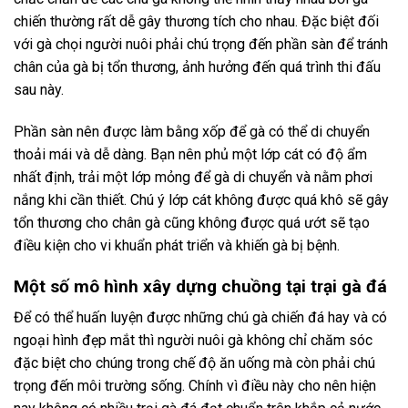
chiến thường rất dễ gây thương tích cho nhau. Đặc biệt đối
với gà chọi người nuôi phải chú trọng đến phần sàn để tránh
chân của gà bị tổn thương, ảnh hưởng đến quá trình thi đấu
sau này.
Phần sàn nên được làm bằng xốp để gà có thể di chuyển
thoải mái và dễ dàng. Bạn nên phủ một lớp cát có độ ẩm
nhất định, trải một lớp mỏng để gà di chuyển và nằm phơi
nắng khi cần thiết. Chú ý lớp cát không được quá khô sẽ gây
tổn thương cho chân gà cũng không được quá ướt sẽ tạo
điều kiện cho vi khuẩn phát triển và khiến gà bị bệnh.
Một số mô hình xây dựng chuồng tại trại gà đá
Để có thể huấn luyện được những chú gà chiến đá hay và có
ngoại hình đẹp mắt thì người nuôi gà không chỉ chăm sóc
đặc biệt cho chúng trong chế độ ăn uống mà còn phải chú
trọng đến môi trường sống. Chính vì điều này cho nên hiện