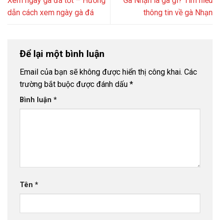
Xem ngày gà đá tốt – Hướng
Gà Nhạn là gà gì? Tìm hiểu
dẫn cách xem ngày gà đá
thông tin về gà Nhạn
Để lại một bình luận
Email của bạn sẽ không được hiển thị công khai.
Các
trường bắt buộc được đánh dấu
*
Bình luận
*
Tên
*