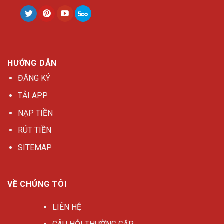
HƯỚNG DẪN
ĐĂNG KÝ
TẢI APP
NẠP TIỀN
RÚT TIỀN
SITEMAP
VỀ CHÚNG TÔI
LIÊN HỆ