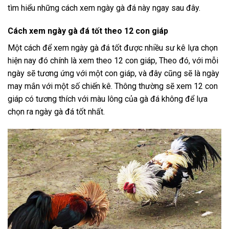
tìm hiểu những cách xem ngày gà đá này ngay sau đây.
Cách xem ngày gà đá tốt theo 12 con giáp
Một cách để xem ngày gà đá tốt được nhiều sư kê lựa chọn
hiện nay đó chính là xem theo 12 con giáp, Theo đó, với mỗi
ngày sẽ tương ứng với một con giáp, và đây cũng sẽ là ngày
may mắn với một số chiến kê. Thông thường sẽ xem 12 con
giáp có tương thích với màu lông của gà đá không để lựa
chọn ra ngày gà đá tốt nhất.