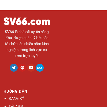
SV66
là nhà cái uy tín hàng
đầu, được quản lý bởi các
tổ chức lớn nhiều năm kinh
nghiệm trong lĩnh vực cá
cược trực tuyến.
HƯỚNG DẪN
ĐĂNG KÝ
TẢI APP