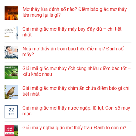
Mơ thấy lửa đánh số nào? Điềm báo giấc mơ thấy
lửa mang lại là gì?
Giải mã giấc mơ thấy máy bay đầy đủ – chi tiết
nhất
Ngủ mơ thấy ăn trộm báo hiệu điềm gì? Đánh số
mấy?
Giải mã giấc mơ thấy ếch cùng nhiều điềm báo tốt –
xấu khác nhau
Giải mã giấc mơ thấy chim ẩn chứa điềm báo gì chi
tiết nhất
Giải mã giấc mơ thấy nước ngập, lũ lụt. Con số may
22
mắn
Th3
Giải mã ý nghĩa giấc mơ thấy trâu. Đánh lô con gì?