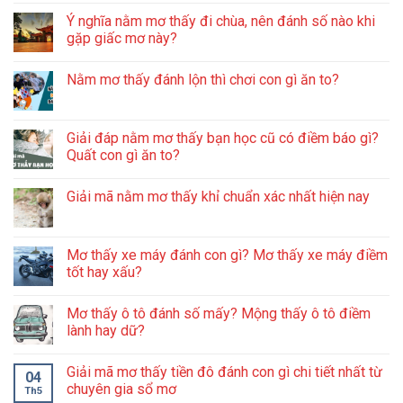
Ý nghĩa nằm mơ thấy đi chùa, nên đánh số nào khi
gặp giấc mơ này?
Nằm mơ thấy đánh lộn thì chơi con gì ăn to?
Giải đáp nằm mơ thấy bạn học cũ có điềm báo gì?
Quất con gì ăn to?
Giải mã nằm mơ thấy khỉ chuẩn xác nhất hiện nay
Mơ thấy xe máy đánh con gì? Mơ thấy xe máy điềm
tốt hay xấu?
Mơ thấy ô tô đánh số mấy? Mộng thấy ô tô điềm
lành hay dữ?
Giải mã mơ thấy tiền đô đánh con gì chi tiết nhất từ
04
chuyên gia sổ mơ
Th5