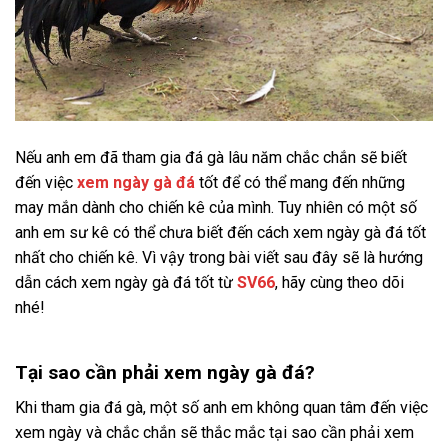
Nếu anh em đã tham gia đá gà lâu năm chắc chắn sẽ biết
đến việc
xem ngày gà đá
tốt để có thể mang đến những
may mắn dành cho chiến kê của mình. Tuy nhiên có một số
anh em sư kê có thể chưa biết đến cách xem ngày gà đá tốt
nhất cho chiến kê. Vì vậy trong bài viết sau đây sẽ là hướng
dẫn cách xem ngày gà đá tốt từ
SV66
, hãy cùng theo dõi
nhé!
Tại sao cần phải xem ngày gà đá?
Khi tham gia đá gà, một số anh em không quan tâm đến việc
xem ngày và chắc chắn sẽ thắc mắc tại sao cần phải xem