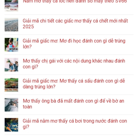
Nằm mơ thấy cá lóc nên đánh số mấy theo SV66
Giải mã chi tiết các giấc mơ thấy cá chết mới nhất
2025
Giải mã giấc mơ: Mơ đi học đánh con gì dễ trúng
lớn?
Mơ thấy chị gái với các nội dung khác nhau đánh
con gì?
Giải mã giấc mơ: Mơ thấy cá sấu đánh con gì dễ
dàng trúng lớn?
Mơ thấy ông bà đã mất đánh con gì để về bờ an
toàn
Giải mã nằm mơ thấy cá bơi trong nước đánh con
gì?