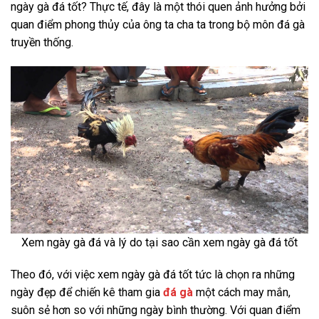
ngày gà đá tốt? Thực tế, đây là một thói quen ảnh hưởng bởi
quan điểm phong thủy của ông ta cha ta trong bộ môn đá gà
truyền thống.
Xem ngày gà đá và lý do tại sao cần xem ngày gà đá tốt
Theo đó, với việc xem ngày gà đá tốt tức là chọn ra những
ngày đẹp để chiến kê tham gia
đá gà
một cách may mắn,
suôn sẻ hơn so với những ngày bình thường. Với quan điểm