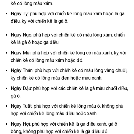
kê có lông màu xám.
Ngày Tỵ: phù hợp với chiến kê lông màu xám hoặc là gà
điều, kỵ với chiến kê là gà ô.
Ngày Ngọ: phù hợp với chiến kê có màu lông xám, chiến
kê là gà ô hoặc gà điều.
Ngày Mùi: phù hợp với chiến kê lông có màu xanh, kỵ với
chiến kê có lông màu xám hoặc đỏ.
Ngày Thân: phù hợp với chiến kê có màu lông vàng chuối,
kỵ chiến kê có lông màu đen hoặc màu xanh.
Ngày Dậu: phù hợp với các chiến kê là gà màu chuối điều,
gà ô.
Ngày Tuất: phù hợp với chiến kê lông màu ô, không phù
hợp với chiến kê lông màu điều hoặc xanh.
Ngày Hợi: phù hợp với chiến kê là gà điều xanh, gà ô
bông, không phù hợp với chiến kê là gà điều đỏ.