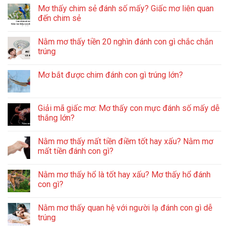
Mơ thấy chim sẻ đánh số mấy? Giấc mơ liên quan
đến chim sẻ
Nằm mơ thấy tiền 20 nghìn đánh con gì chắc chắn
trúng
Mơ bắt được chim đánh con gì trúng lớn?
Giải mã giấc mơ: Mơ thấy con mực đánh số mấy dễ
thắng lớn?
Nằm mơ thấy mất tiền điềm tốt hay xấu? Nằm mơ
mất tiền đánh con gì?
Nằm mơ thấy hổ là tốt hay xấu? Mơ thấy hổ đánh
con gì?
Nằm mơ thấy quan hệ với người lạ đánh con gì dễ
trúng